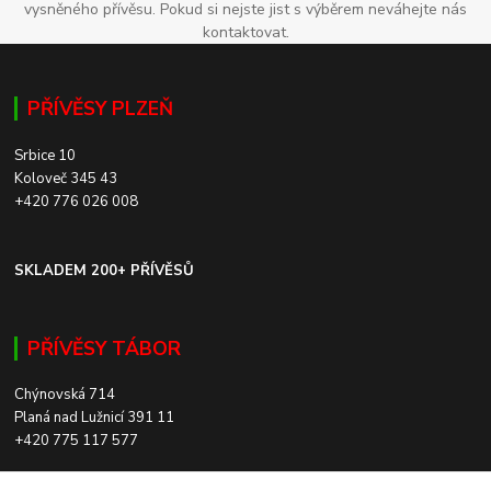
vysněného přívěsu. Pokud si nejste jist s výběrem neváhejte nás
kontaktovat.
PŘÍVĚSY PLZEŇ
Srbice 10
Koloveč 345 43
+420 776 026 008
SKLADEM 200+ PŘÍVĚSŮ
PŘÍVĚSY TÁBOR
Chýnovská 714
Planá nad Lužnicí 391 11
+420 775 117 577
SKLADEM 200+ PŘÍVĚSŮ