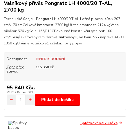
Valníkový přívěs Pongratz LH 4000/20 T-AL,
2700 kg
Technuické údaje - Pongratz LH 4000/20 T-AL Ložná plocha: 404 x 207
cm/v. 70 cmCelková hmotnost: 2700 kgUžitná hmotnost: 2124 kgVáha
přívěsu: 576 kgKola: 165/R13CPovolená konstrukční rychlost: 100
km/hSilný svařovaný rám, žárově zinkovanýÓj ve tvaru V2x náprava AL-KO
1350 kgOpěrné kolečko vč. držáku...
celý popis
Dostupnost
IHNED K DODÁNÍ
Cena před
115 350 Kč
slevou
95 840 Kč
/
ks
79 207 Kč
bez DPH
Přidat do košíku
Splátková kalkulačka