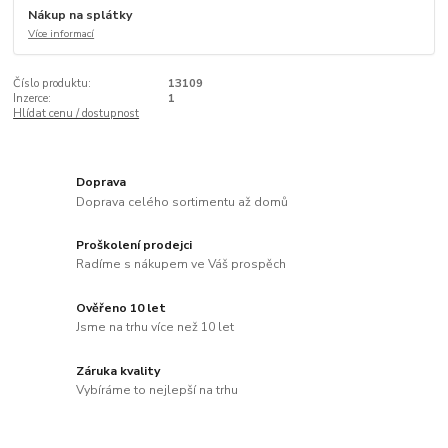
Nákup na splátky
Více informací
Číslo produktu:
13109
Inzerce:
1
Hlídat cenu / dostupnost
Doprava
Doprava celého sortimentu až domů
Proškolení prodejci
Radíme s nákupem ve Váš prospěch
Ověřeno 10 let
Jsme na trhu více než 10 let
Záruka kvality
Vybíráme to nejlepší na trhu