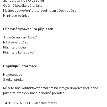
2x náprava AL-KO 1350 kg
Opěrné kolečko vč. držáku
Možnost vytvoření plata odejmutím všech bočnic
Hliníkové bočnice
Přídavné vybavení za příplatek
Tlumiče náprav AL-KO
Nástavba bočnic
Plachta plochá
Plachta s konstrukcí
Doplňující informace
Homologace
2 roky záruka
Můžete nás kontaktovat emailem na info@europrivesy.cz nebo
přímo telefonicky naše odborné poradce:
+420 776 026 008 - Miloslav Marek