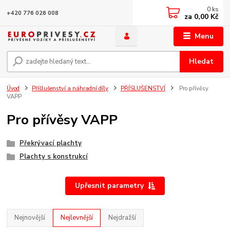
0
ks
+420 776 026 008
za
0,00 Kč
Menu
Hledat
Úvod
Příšlušenství a náhradní díly
PŘÍSLUŠENSTVÍ
Pro přívěsy
VAPP
Pro přívěsy VAPP
Překrývací plachty
Plachty s konstrukcí
Upřesnit parametry
Nejnovější
Nejlevnější
Nejdražší