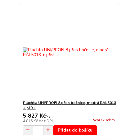
Plachta UNI/PROFI 8 přes bočnice, modrá RAL5013
+ přísl.
5 827 Kč
/
ks
Není skladem
4 816 Kč
bez DPH
Přidat do košíku