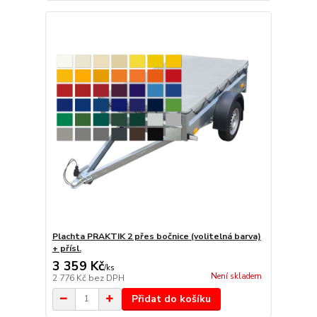
Plachta PRAKTIK 2 přes bočnice (volitelná barva)
+ přísl.
3 359 Kč
/
ks
Není skladem
2 776 Kč
bez DPH
Přidat do košíku