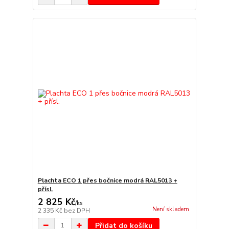
Plachta ECO 1 přes bočnice modrá RAL5013 +
přísl.
2 825 Kč
/
ks
Není skladem
2 335 Kč
bez DPH
Přidat do košíku