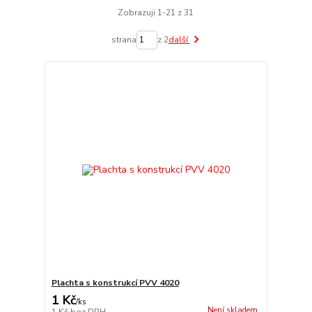
Zobrazuji 1-21 z 31
strana
z 2
další
Plachta s konstrukcí PVV 4020
1 Kč
/
ks
Není skladem
1 Kč
bez DPH