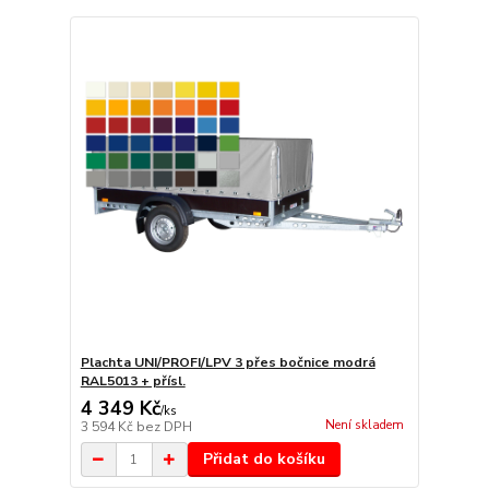
Plachta UNI/PROFI/LPV 3 přes bočnice modrá
RAL5013 + přísl.
4 349 Kč
/
ks
Není skladem
3 594 Kč
bez DPH
Přidat do košíku