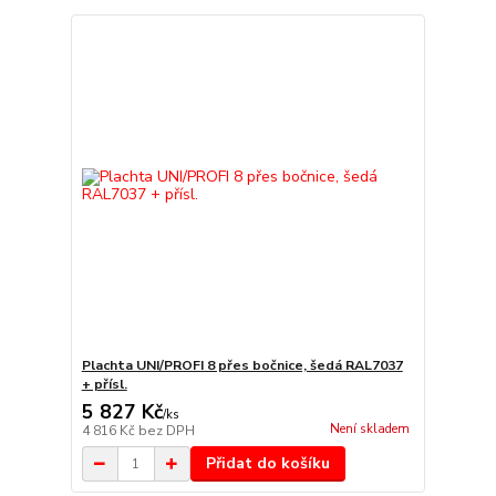
Plachta UNI/PROFI 8 přes bočnice, šedá RAL7037
+ přísl.
5 827 Kč
/
ks
Není skladem
4 816 Kč
bez DPH
Přidat do košíku