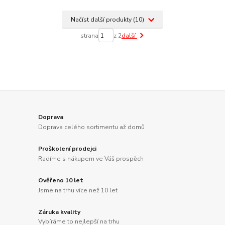
Načíst další produkty (10)
strana
z 2
další
Doprava
Doprava celého sortimentu až domů
Proškolení prodejci
Radíme s nákupem ve Váš prospěch
Ověřeno 10 let
Jsme na trhu více než 10 let
Záruka kvality
Vybíráme to nejlepší na trhu