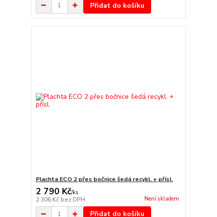
Přidat do košíku
Plachta ECO 2 přes bočnice šedá recykl. + přísl.
2 790 Kč
/
ks
Není skladem
2 306 Kč
bez DPH
Přidat do košíku