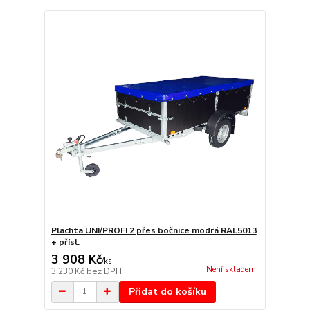
Plachta UNI/PROFI 2 přes bočnice modrá RAL5013
+ přísl.
3 908 Kč
/
ks
Není skladem
3 230 Kč
bez DPH
Přidat do košíku