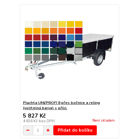
Plachta UNI/PROFI 8 přes bočnice a reling
(volitelná barva) + přísl.
5 827 Kč
Není skladem
4 816 Kč
bez DPH
Přidat do košíku