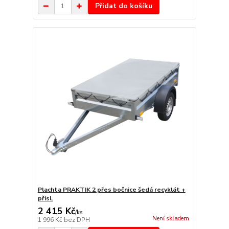
Přidat do košíku
Plachta PRAKTIK 2 přes bočnice šedá recyklát +
přísl.
2 415 Kč
/
ks
Není skladem
1 996 Kč
bez DPH