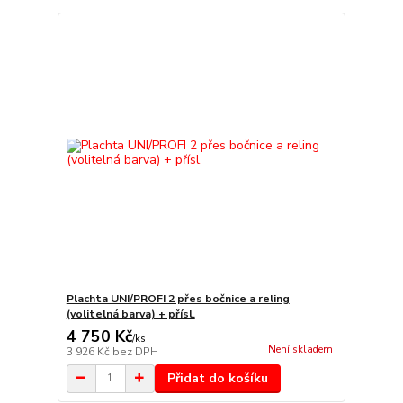
Plachta UNI/PROFI 2 přes bočnice a reling
(volitelná barva) + přísl.
4 750 Kč
/
ks
Není skladem
3 926 Kč
bez DPH
Přidat do košíku