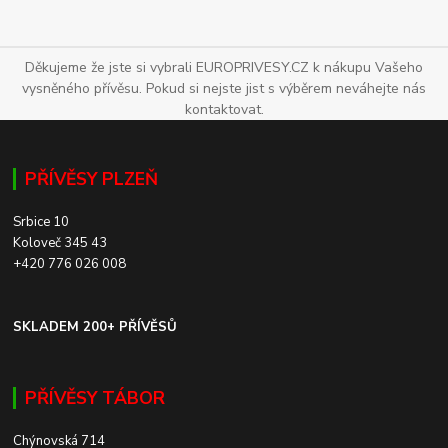
Děkujeme že jste si vybrali EUROPRIVESY.CZ k nákupu Vašeho
vysněného přívěsu. Pokud si nejste jist s výběrem neváhejte nás
kontaktovat.
PŘÍVĚSY PLZEŇ
Srbice 10
Koloveč 345 43
+420 776 026 008
SKLADEM 200+ PŘÍVĚSŮ
PŘÍVĚSY TÁBOR
Chýnovská 714