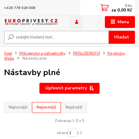
0
ks
+420 776 026 008
za
0,00 Kč
Menu
Hledat
Úvod
Příšlušenství a náhradní díly
PŘÍSLUŠENSTVÍ
Pro přívěsy
Wiola
Nástavby plné
Nástavby plné
Upřesnit parametry
Nejnovější
Nejlevnější
Nejdražší
Zobrazuji 1-5 z 5
strana
z 1