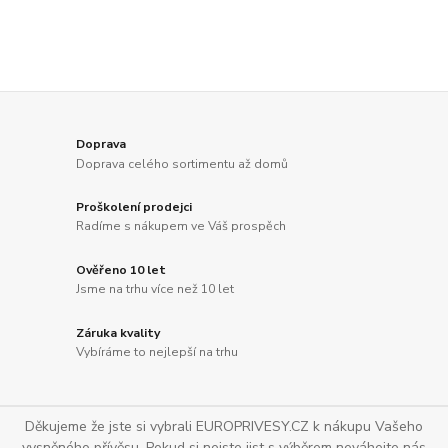
Doprava
Doprava celého sortimentu až domů
Proškolení prodejci
Radíme s nákupem ve Váš prospěch
Ověřeno 10 let
Jsme na trhu více než 10 let
Záruka kvality
Vybíráme to nejlepší na trhu
Děkujeme že jste si vybrali EUROPRIVESY.CZ k nákupu Vašeho
vysněného přívěsu. Pokud si nejste jist s výběrem neváhejte nás