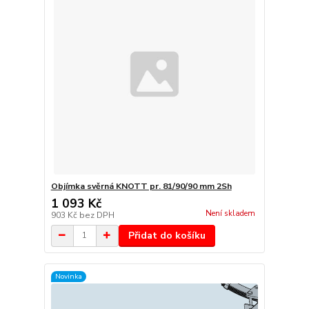
Objímka svěrná KNOTT pr. 81/90/90 mm 2Sh
1 093 Kč
Není skladem
903 Kč
bez DPH
Přidat do košíku
Novinka