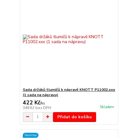
Sada držáků tlumičů k nápravě KNOTT P11002.xxx
(1 sada na nápravu)
422 Kč
/
ks
Skladem
349 Kč
bez DPH
Přidat do košíku
Novinka