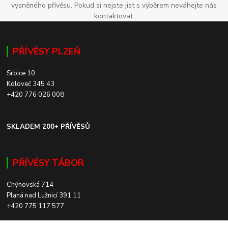
vysněného přívěsu. Pokud si nejste jist s výběrem neváhejte nás
kontaktovat.
PŘÍVĚSY PLZEŇ
Srbice 10
Koloveč 345 43
+420 776 026 008
SKLADEM 200+ PŘÍVĚSŮ
PŘÍVĚSY TÁBOR
Chýnovská 714
Planá nad Lužnicí 391 11
+420 775 117 577
SKLADEM 200+ PŘÍVĚSŮ