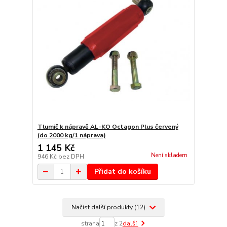
Tlumič k nápravě AL-KO Octagon Plus červený
(do 2000 kg/1 náprava)
1 145 Kč
Není skladem
946 Kč
bez DPH
Přidat do košíku
Načíst další produkty (12)
strana
z 2
další