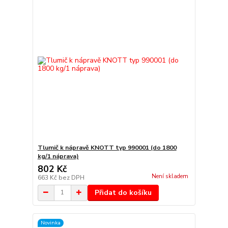
Tlumič k nápravě KNOTT typ 990001 (do 1800
kg/1 náprava)
802 Kč
Není skladem
663 Kč
bez DPH
Přidat do košíku
Novinka