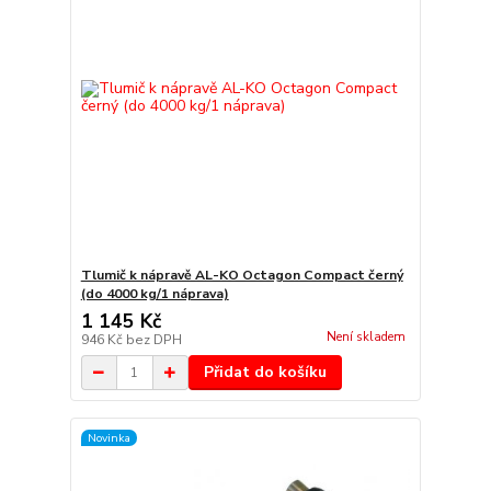
Tlumič k nápravě AL-KO Octagon Compact černý
(do 4000 kg/1 náprava)
1 145 Kč
Není skladem
946 Kč
bez DPH
Přidat do košíku
Novinka