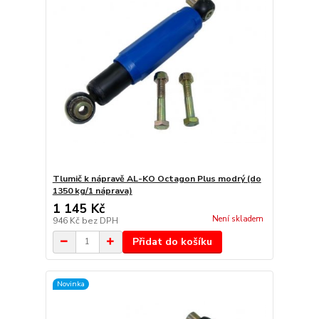
Tlumič k nápravě AL-KO Octagon Plus modrý (do
1350 kg/1 náprava)
1 145 Kč
Není skladem
946 Kč
bez DPH
Přidat do košíku
Novinka