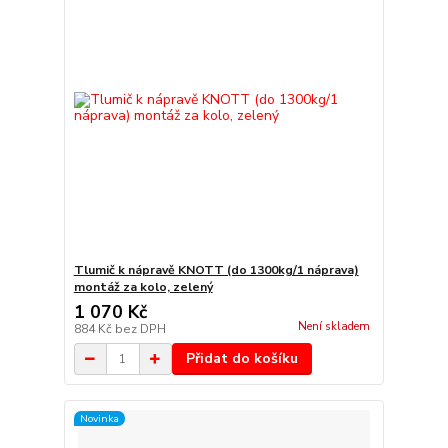
Tlumič k nápravě KNOTT (do 1300kg/1 náprava)
montáž za kolo, zelený
1 070 Kč
Není skladem
884 Kč
bez DPH
Přidat do košíku
Novinka