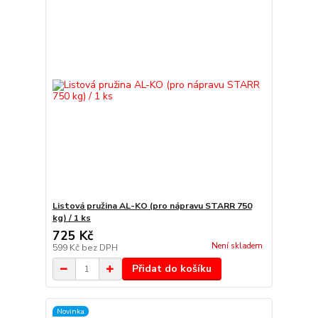
Listová pružina AL-KO (pro nápravu STARR 750
kg) / 1 ks
725 Kč
Není skladem
599 Kč
bez DPH
Přidat do košíku
Novinka