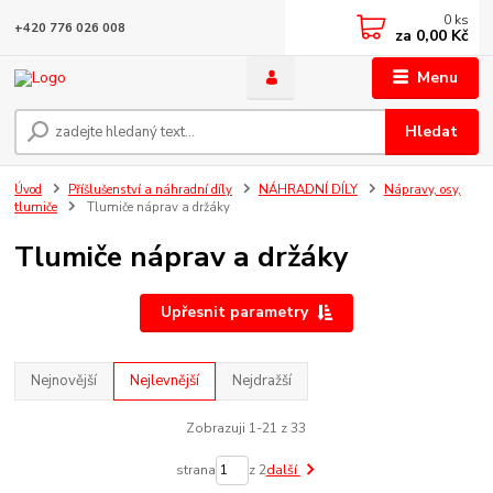
0
ks
+420 776 026 008
za
0,00 Kč
Menu
Hledat
Úvod
Příšlušenství a náhradní díly
NÁHRADNÍ DÍLY
Nápravy, osy,
tlumiče
Tlumiče náprav a držáky
Tlumiče náprav a držáky
Upřesnit parametry
Nejnovější
Nejlevnější
Nejdražší
Zobrazuji 1-21 z 33
strana
z 2
další