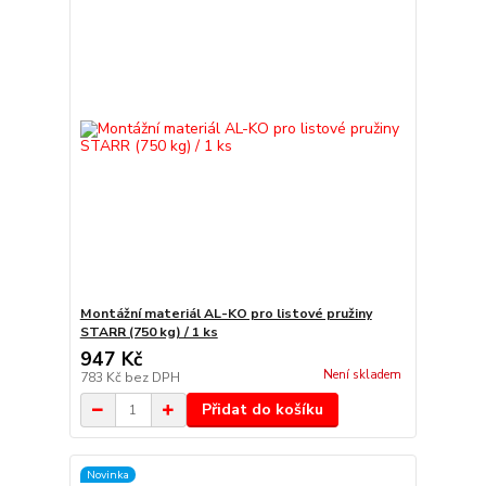
Montážní materiál AL-KO pro listové pružiny
STARR (750 kg) / 1 ks
947 Kč
Není skladem
783 Kč
bez DPH
Přidat do košíku
Novinka