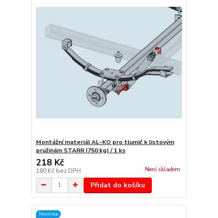
Montážní materiál AL-KO pro tlumič k listovým
pružinám STARR (750 kg) / 1 ks
218 Kč
Není skladem
180 Kč
bez DPH
Přidat do košíku
Novinka