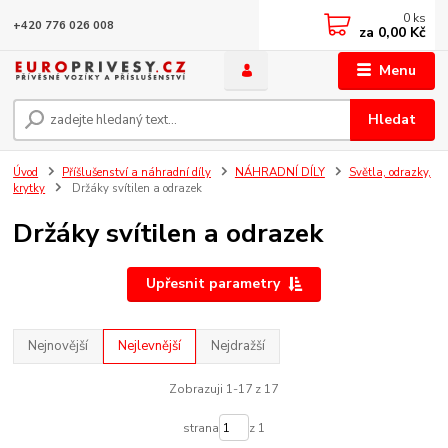
0
ks
+420 776 026 008
za
0,00 Kč
Menu
Hledat
Úvod
Příšlušenství a náhradní díly
NÁHRADNÍ DÍLY
Světla, odrazky,
krytky
Držáky svítilen a odrazek
Držáky svítilen a odrazek
Upřesnit parametry
Nejnovější
Nejlevnější
Nejdražší
Zobrazuji 1-17 z 17
strana
z 1