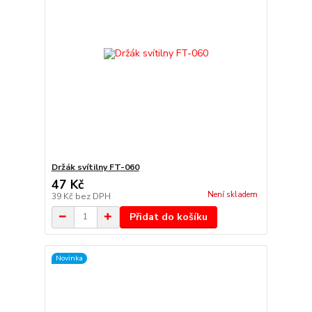
Držák svítilny FT-060
47 Kč
Není skladem
39 Kč
bez DPH
Přidat do košíku
Novinka