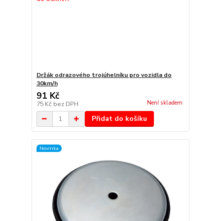
Držák odrazového trojúhelníku pro vozidla do
30km/h
91 Kč
Není skladem
75 Kč
bez DPH
Přidat do košíku
Novinka