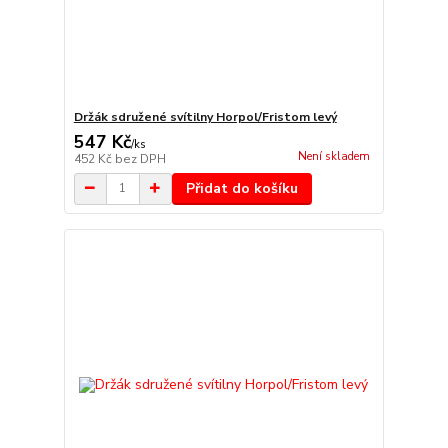
Držák sdružené svítilny Horpol/Fristom levý
547 Kč
/
ks
Není skladem
452 Kč
bez DPH
Přidat do košíku