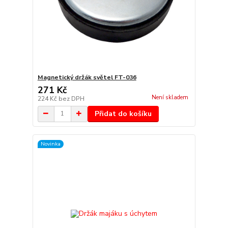
Magnetický držák světel FT-036
271 Kč
Není skladem
224 Kč
bez DPH
Přidat do košíku
Novinka