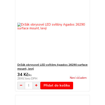
Držák obrysové LED svítilny Agados 26290 surface
mount, levý
34 Kč
/
ks
Není skladem
28 Kč
bez DPH
Přidat do košíku