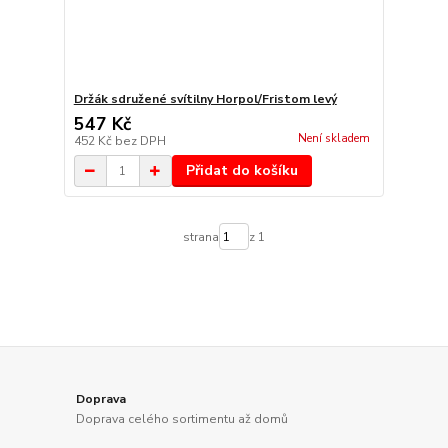
Držák sdružené svítilny Horpol/Fristom levý
547 Kč
Není skladem
452 Kč
bez DPH
Přidat do košíku
strana
z 1
Doprava
Doprava celého sortimentu až domů