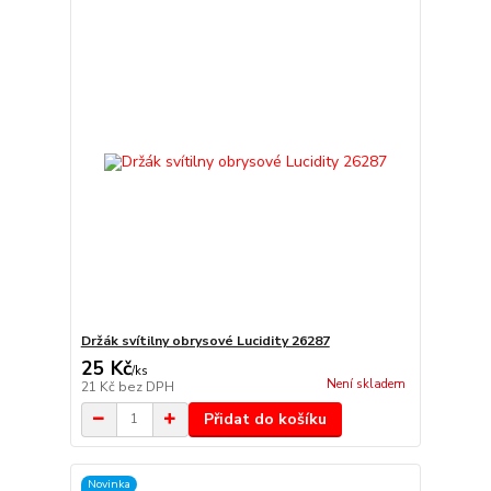
Držák svítilny obrysové Lucidity 26287
25 Kč
/
ks
Není skladem
21 Kč
bez DPH
Přidat do košíku
Novinka