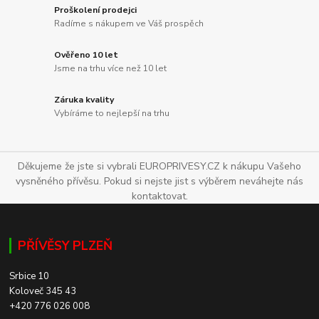
Proškolení prodejci
Radíme s nákupem ve Váš prospěch
Ověřeno 10 let
Jsme na trhu více než 10 let
Záruka kvality
Vybíráme to nejlepší na trhu
Děkujeme že jste si vybrali EUROPRIVESY.CZ k nákupu Vašeho
vysněného přívěsu. Pokud si nejste jist s výběrem neváhejte nás
kontaktovat.
PŘÍVĚSY PLZEŇ
Srbice 10
Koloveč 345 43
+420 776 026 008