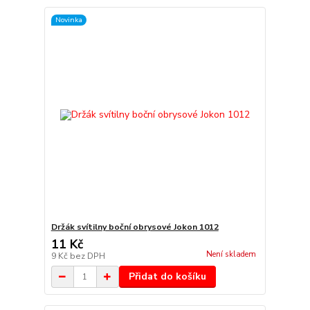
Novinka
Držák svítilny boční obrysové Jokon 1012
11 Kč
Není skladem
9 Kč
bez DPH
Přidat do košíku