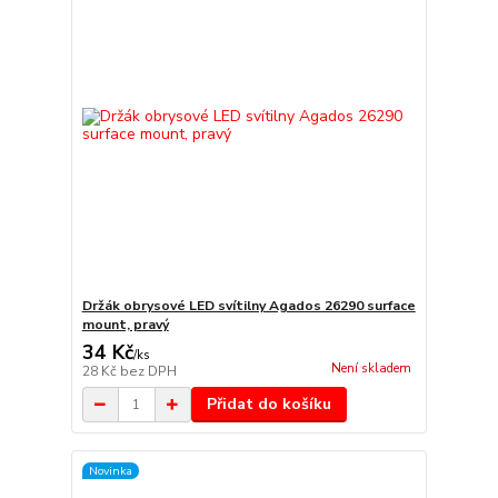
Držák obrysové LED svítilny Agados 26290 surface
mount, pravý
34 Kč
/
ks
Není skladem
28 Kč
bez DPH
Přidat do košíku
Novinka