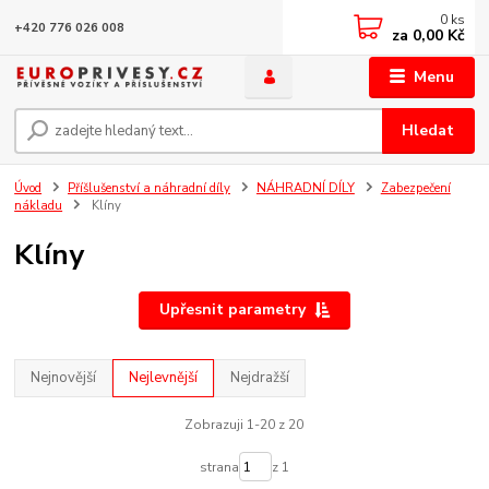
0
ks
+420 776 026 008
za
0,00 Kč
Menu
Hledat
Úvod
Příšlušenství a náhradní díly
NÁHRADNÍ DÍLY
Zabezpečení
nákladu
Klíny
Klíny
Upřesnit parametry
Nejnovější
Nejlevnější
Nejdražší
Zobrazuji 1-20 z 20
strana
z 1