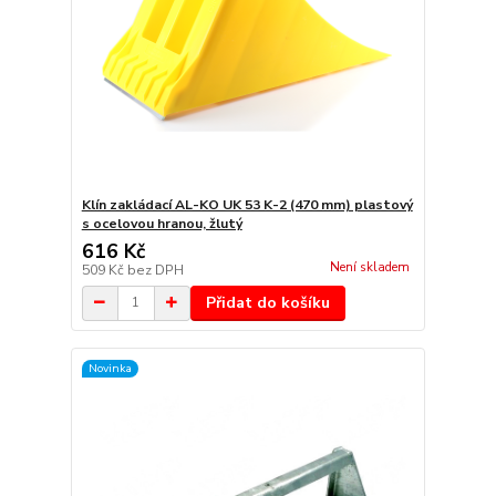
Klín zakládací AL-KO UK 53 K-2 (470 mm) plastový
s ocelovou hranou, žlutý
616 Kč
Není skladem
509 Kč
bez DPH
Přidat do košíku
Novinka