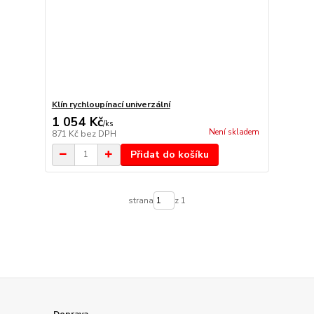
Klín rychloupínací univerzální
1 054 Kč
/
ks
Není skladem
871 Kč
bez DPH
Přidat do košíku
strana
z 1