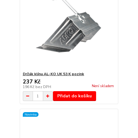
Držák klínu AL-KO UK 53 K pozink
237 Kč
Není skladem
196 Kč
bez DPH
Přidat do košíku
Novinka