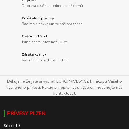
Doprava
Doprava celého sortimentu až domů
Proškolení prodejci
Radíme s nákupem ve Váš prospěch
Ověřeno 10 let
Jsme na trhu více než 10 let
Záruka kvality
Vybíráme to nejlepší na trhu
Děkujeme že jste si vybrali EUROPRIVESY.CZ k nákupu Vašeho
vysněného přívěsu. Pokud si nejste jist s výběrem neváhejte nás
kontaktovat.
PŘÍVĚSY PLZEŇ
Srbice 10