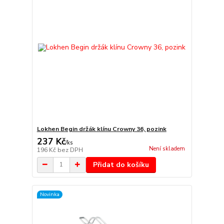
Lokhen Begin držák klínu Crowny 36, pozink
237 Kč
/
ks
Není skladem
196 Kč
bez DPH
Přidat do košíku
Novinka