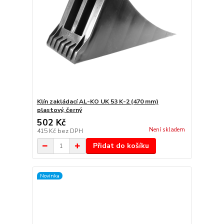
Klín zakládací AL-KO UK 53 K-2 (470 mm)
plastový, černý
502 Kč
Není skladem
415 Kč
bez DPH
Přidat do košíku
Novinka