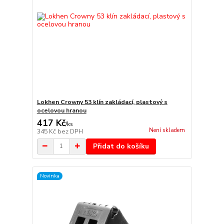
Lokhen Crowny 53 klín zakládací, plastový s
ocelovou hranou
417 Kč
/
ks
Není skladem
345 Kč
bez DPH
Přidat do košíku
Novinka