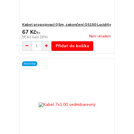
Kabel propojovací 0,5m, zakončení QS150 Lucidity
67 Kč
/
ks
Není skladem
55 Kč
bez DPH
Přidat do košíku
Novinka