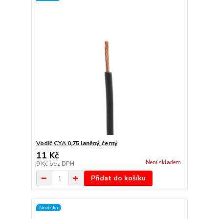
Vodič CYA 0,75 laněný, černý
11 Kč
Není skladem
9 Kč
bez DPH
Přidat do košíku
Novinka