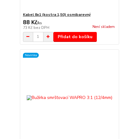
Kabel 8x1 (kostra 1,50) osmibarevný
88 Kč
/
ks
Není skladem
73 Kč
bez DPH
Přidat do košíku
Novinka