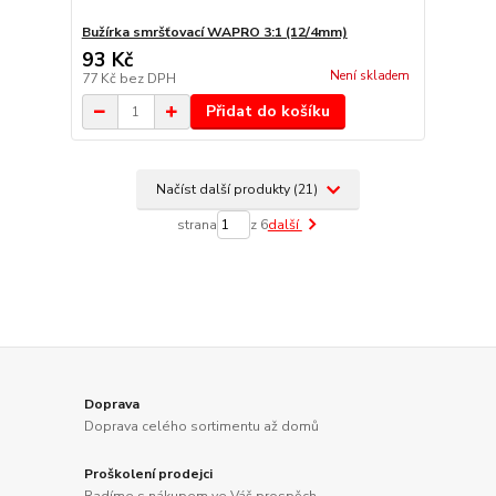
Bužírka smršťovací WAPRO 3:1 (12/4mm)
93 Kč
Není skladem
77 Kč
bez DPH
Přidat do košíku
Načíst další produkty (21)
strana
z 6
další
Doprava
Doprava celého sortimentu až domů
Proškolení prodejci
Radíme s nákupem ve Váš prospěch