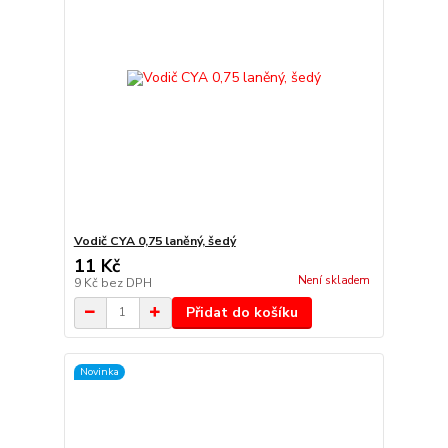
Vodič CYA 0,75 laněný, šedý
11 Kč
Není skladem
9 Kč
bez DPH
Přidat do košíku
Novinka