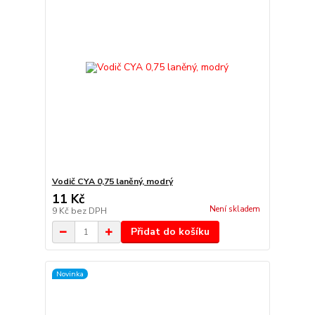
Vodič CYA 0,75 laněný, modrý
11 Kč
Není skladem
9 Kč
bez DPH
Přidat do košíku
Novinka