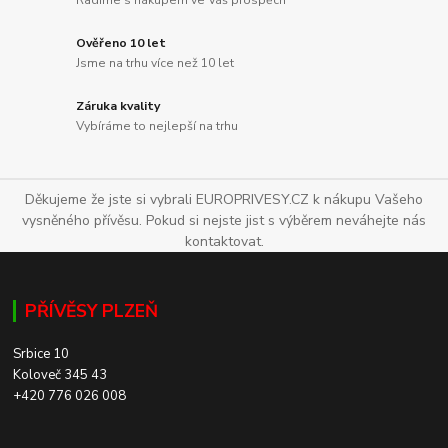
Ověřeno 10 let
Jsme na trhu více než 10 let
Záruka kvality
Vybíráme to nejlepší na trhu
Děkujeme že jste si vybrali EUROPRIVESY.CZ k nákupu Vašeho
vysněného přívěsu. Pokud si nejste jist s výběrem neváhejte nás
kontaktovat.
PŘÍVĚSY PLZEŇ
Srbice 10
Koloveč 345 43
+420 776 026 008