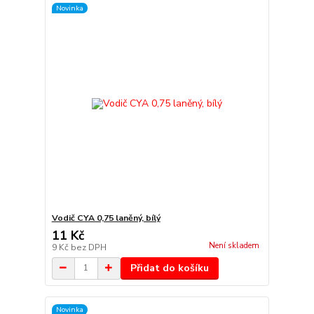
Novinka
Vodič CYA 0,75 laněný, bílý
11 Kč
Není skladem
9 Kč
bez DPH
Přidat do košíku
Novinka