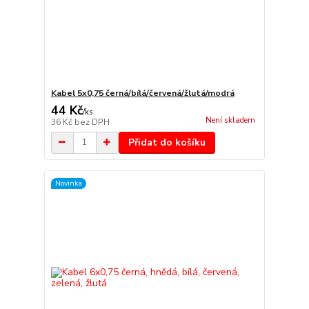
Kabel 5x0,75 černá/bílá/červená/žlutá/modrá
44 Kč
/
ks
Není skladem
36 Kč
bez DPH
Přidat do košíku
Novinka