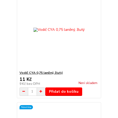
Vodič CYA 0,75 laněný, žlutý
11 Kč
Není skladem
9 Kč
bez DPH
Přidat do košíku
Novinka