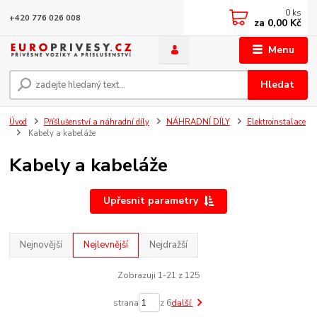
0
ks
+420 776 026 008
za
0,00 Kč
Menu
Hledat
Úvod
Příšlušenství a náhradní díly
NÁHRADNÍ DÍLY
Elektroinstalace
Kabely a kabeláže
Kabely a kabeláže
Upřesnit parametry
Nejnovější
Nejlevnější
Nejdražší
Zobrazuji 1-21 z 125
strana
z 6
další