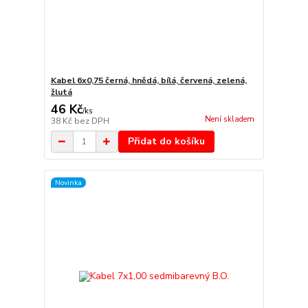
Kabel 6x0,75 černá, hnědá, bílá, červená, zelená,
žlutá
46 Kč
/
ks
Není skladem
38 Kč
bez DPH
Přidat do košíku
Novinka