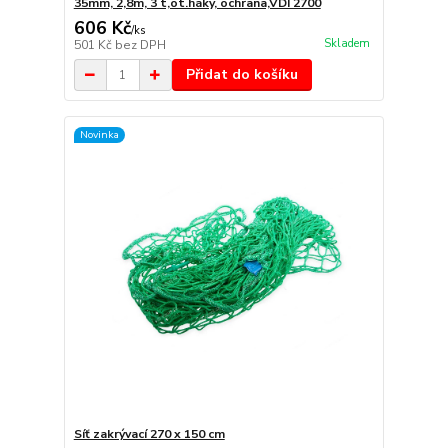
35mm, 2,8m, 3 t,ot.háky, ochrana,VDI 2700
606 Kč
/
ks
Skladem
501 Kč
bez DPH
Přidat do košíku
Novinka
Síť zakrývací 270 x 150 cm