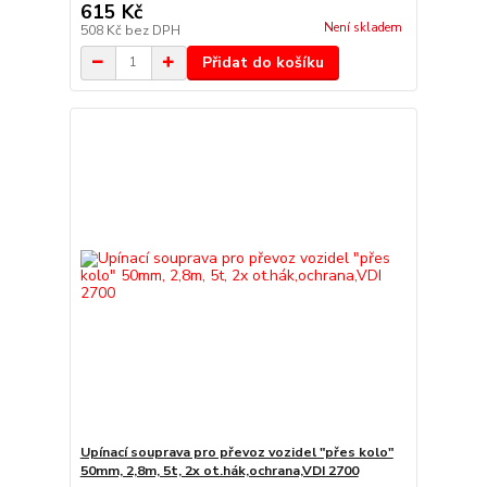
615 Kč
Není skladem
508 Kč
bez DPH
Přidat do košíku
Upínací souprava pro převoz vozidel "přes kolo"
50mm, 2,8m, 5t, 2x ot.hák,ochrana,VDI 2700