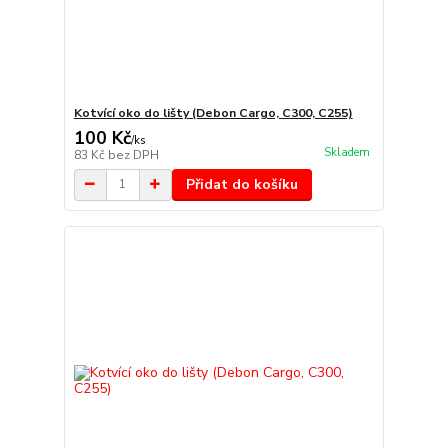
Kotvící oko do lišty (Debon Cargo, C300, C255)
100 Kč
/
ks
Skladem
83 Kč
bez DPH
Přidat do košíku