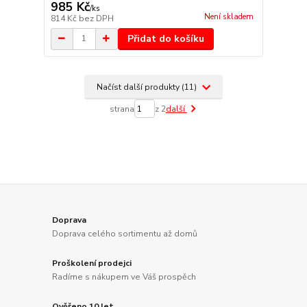
985 Kč
/
ks
Není skladem
814 Kč
bez DPH
Přidat do košíku
Načíst další produkty (11)
strana
z 2
další
Doprava
Doprava celého sortimentu až domů
Proškolení prodejci
Radíme s nákupem ve Váš prospěch
Ověřeno 10 let