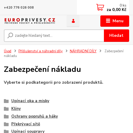
0
ks
+420 776 026 008
za
0,00 Kč
Menu
Hledat
Úvod
Příšlušenství a náhradní díly
NÁHRADNÍ DÍLY
Zabezpečení
nákladu
Zabezpečení nákladu
Vyberte si podkategorii pro zobrazení produktů.
Upínací oka a misky
Klíny
Ochrany popruhů a háky
Překrývací sítě
Upínací soupravy