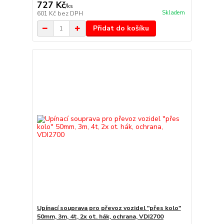
727 Kč
/
ks
Skladem
601 Kč
bez DPH
Přidat do košíku
Upínací souprava pro převoz vozidel "přes kolo"
50mm, 3m, 4t, 2x ot. hák, ochrana, VDI2700