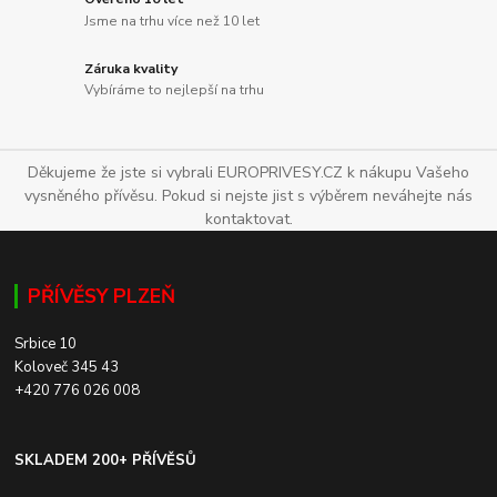
Jsme na trhu více než 10 let
Záruka kvality
Vybíráme to nejlepší na trhu
Děkujeme že jste si vybrali EUROPRIVESY.CZ k nákupu Vašeho
vysněného přívěsu. Pokud si nejste jist s výběrem neváhejte nás
kontaktovat.
PŘÍVĚSY PLZEŇ
Srbice 10
Koloveč 345 43
+420 776 026 008
SKLADEM 200+ PŘÍVĚSŮ