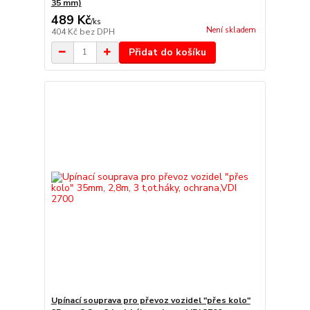
35 mm)
489 Kč
/
ks
Není skladem
404 Kč
bez DPH
Přidat do košíku
Upínací souprava pro převoz vozidel "přes kolo"