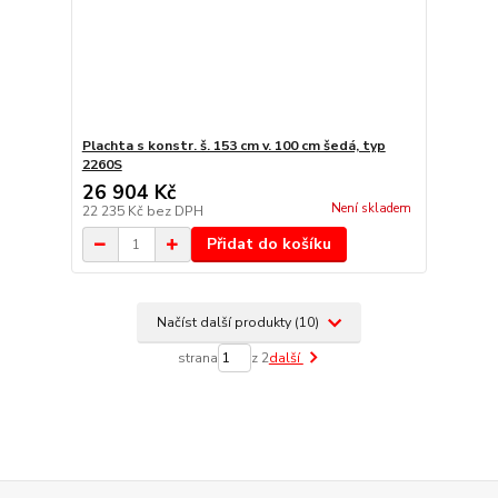
Plachta s konstr. š. 153 cm v. 100 cm šedá, typ
2260S
26 904 Kč
Není skladem
22 235 Kč
bez DPH
Přidat do košíku
Načíst další produkty (10)
strana
z 2
další