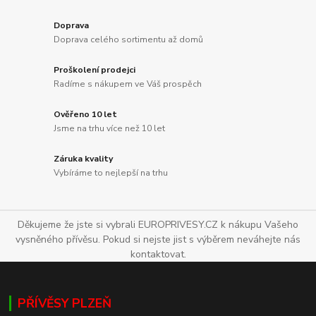
Doprava
Doprava celého sortimentu až domů
Proškolení prodejci
Radíme s nákupem ve Váš prospěch
Ověřeno 10 let
Jsme na trhu více než 10 let
Záruka kvality
Vybíráme to nejlepší na trhu
Děkujeme že jste si vybrali EUROPRIVESY.CZ k nákupu Vašeho
vysněného přívěsu. Pokud si nejste jist s výběrem neváhejte nás
kontaktovat.
PŘÍVĚSY PLZEŇ