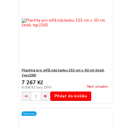
Plachta pro mříž.nástavbu 153 cm v. 50 cm šedá,
typ2260
7 267 Kč
Není skladem
6 006 Kč
bez DPH
Přidat do košíku
Novinka