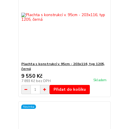
Plachta s konstrukcí v. 95cm - 203x116, typ 1205,
černá
9 550 Kč
Skladem
7 893 Kč
bez DPH
Přidat do košíku
Novinka