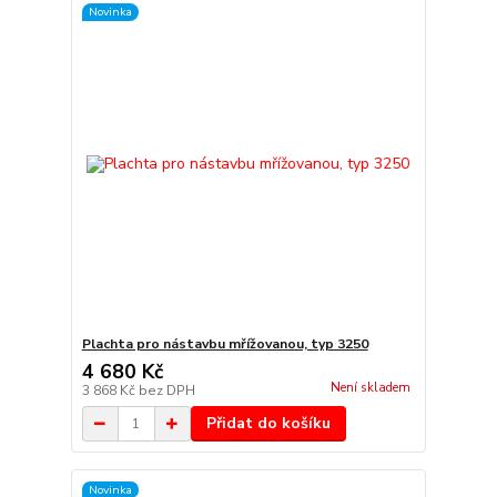
Novinka
Plachta pro nástavbu mřížovanou, typ 3250
4 680 Kč
Není skladem
3 868 Kč
bez DPH
Přidat do košíku
Novinka