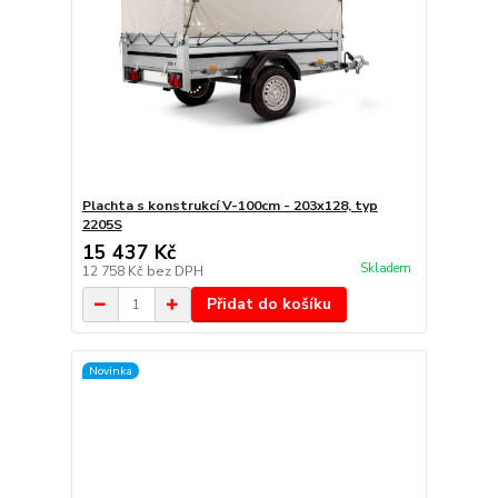
Plachta s konstrukcí V-100cm - 203x128, typ
2205S
15 437 Kč
Skladem
12 758 Kč
bez DPH
Přidat do košíku
Novinka