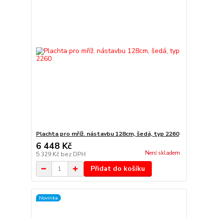
Plachta pro mříž. nástavbu 128cm, šedá, typ 2260
6 448 Kč
Není skladem
5 329 Kč
bez DPH
Přidat do košíku
Novinka