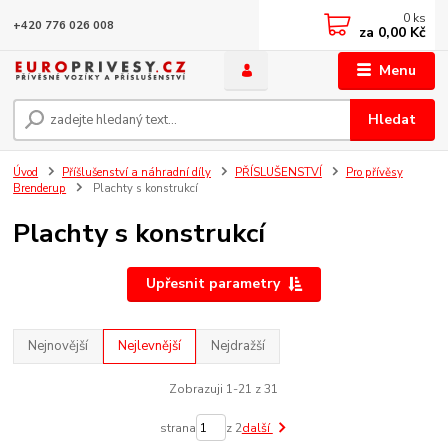
0
ks
+420 776 026 008
za
0,00 Kč
Menu
Hledat
Úvod
Příšlušenství a náhradní díly
PŘÍSLUŠENSTVÍ
Pro přívěsy
Brenderup
Plachty s konstrukcí
Plachty s konstrukcí
Upřesnit parametry
Nejnovější
Nejlevnější
Nejdražší
Zobrazuji 1-21 z 31
strana
z 2
další