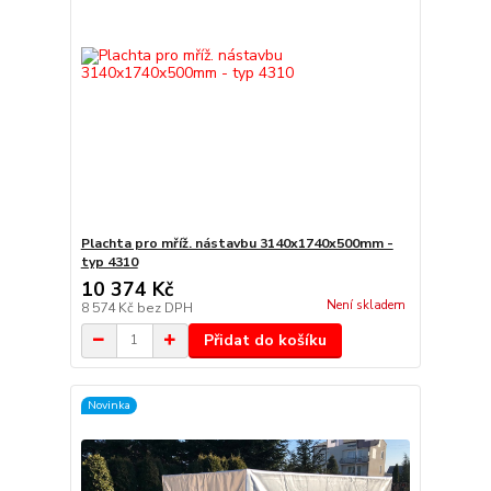
Plachta pro mříž. nástavbu 3140x1740x500mm -
typ 4310
10 374 Kč
Není skladem
8 574 Kč
bez DPH
Přidat do košíku
Novinka