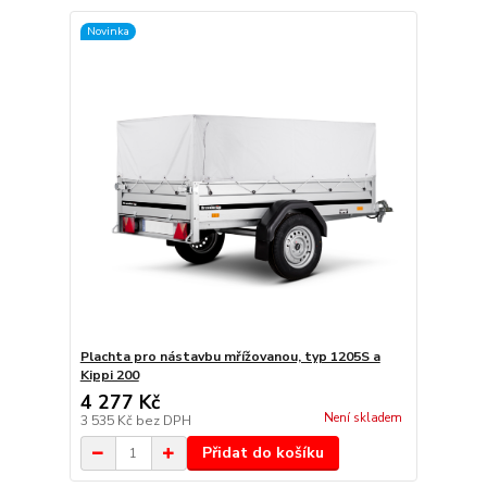
Novinka
Plachta pro nástavbu mřížovanou, typ 1205S a
Kippi 200
4 277 Kč
Není skladem
3 535 Kč
bez DPH
Přidat do košíku