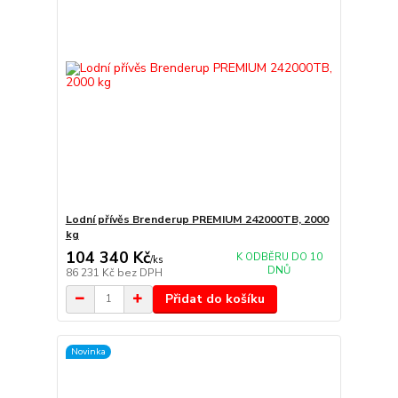
Lodní přívěs Brenderup PREMIUM 242000TB, 2000
kg
104 340 Kč
K ODBĚRU DO 10
/
ks
DNŮ
86 231 Kč
bez DPH
Přidat do košíku
Novinka