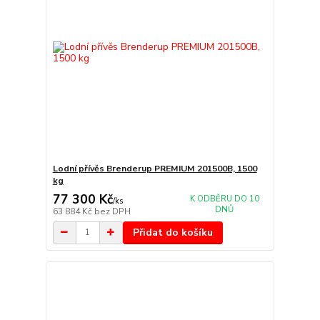
Lodní přívěs Brenderup PREMIUM 201500B, 1500
kg
77 300 Kč
K ODBĚRU DO 10
/
ks
DNŮ
63 884 Kč
bez DPH
Přidat do košíku