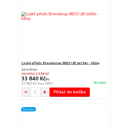
Lodní přívěs Brenderup 8815 UB JetSki - ližiny
38 378 Kč
Ušetříte 4 538 Kč
33 840 Kč
/
ks
Skladem
27 967 Kč
bez DPH
Přidat do košíku
Novinka