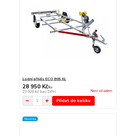
Lodní přívěs ECO B05 XL
28 950 Kč
/
ks
Není skladem
23 926 Kč
bez DPH
Přidat do košíku
Novinka