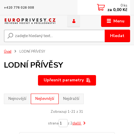
0
ks
+420 776 026 008
za
0,00 Kč
Menu
Hledat
Úvod
LODNÍ PŘÍVĚSY
LODNÍ PŘÍVĚSY
Upřesnit parametry
Nejnovější
Nejlevnější
Nejdražší
Zobrazuji 1-21 z 31
strana
z 2
další