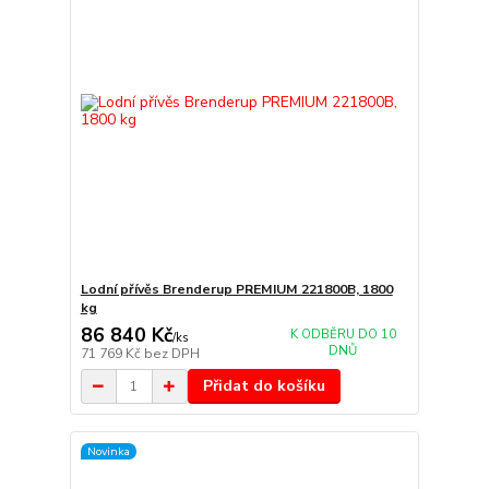
Lodní přívěs Brenderup PREMIUM 221800B, 1800
kg
86 840 Kč
K ODBĚRU DO 10
/
ks
DNŮ
71 769 Kč
bez DPH
Přidat do košíku
Novinka