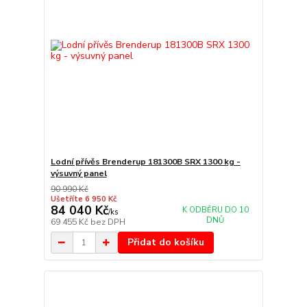
Lodní přívěs Brenderup 181300B SRX 1300 kg -
výsuvný panel
90 990 Kč
Ušetříte 6 950 Kč
84 040 Kč
K ODBĚRU DO 10
/
ks
DNŮ
69 455 Kč
bez DPH
Přidat do košíku