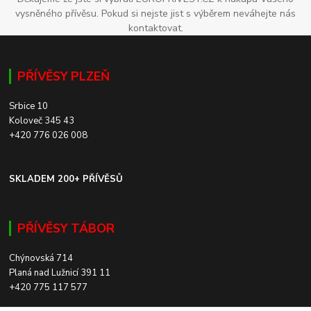
vysněného přívěsu. Pokud si nejste jist s výběrem neváhejte nás
kontaktovat.
PŘÍVĚSY PLZEŇ
Srbice 10
Koloveč 345 43
+420 776 026 008
SKLADEM 200+ PŘÍVĚSŮ
PŘÍVĚSY TÁBOR
Chýnovská 714
Planá nad Lužnicí 391 11
+420 775 117 577