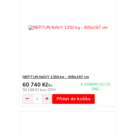
NEPTUN NAVY 1350 kg - 605x167 cm
60 740 Kč
K ODBĚRU DO 10
/
ks
DNŮ
50 198 Kč
bez DPH
Přidat do košíku