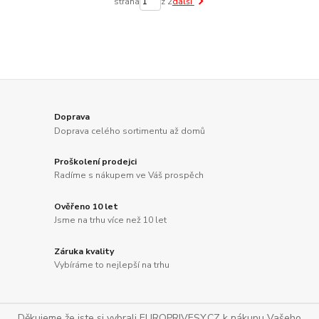
strana
z 2
další
Doprava
Doprava celého sortimentu až domů
Proškolení prodejci
Radíme s nákupem ve Váš prospěch
Ověřeno 10 let
Jsme na trhu více než 10 let
Záruka kvality
Vybíráme to nejlepší na trhu
Děkujeme že jste si vybrali EUROPRIVESY.CZ k nákupu Vašeho