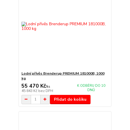
Lodní přívěs Brenderup PREMIUM 181000B, 1000
kg
55 470 Kč
K ODBĚRU DO 10
/
ks
DNŮ
45 843 Kč
bez DPH
Přidat do košíku