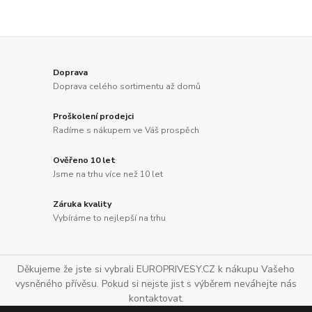
Doprava
Doprava celého sortimentu až domů
Proškolení prodejci
Radíme s nákupem ve Váš prospěch
Ověřeno 10 let
Jsme na trhu více než 10 let
Záruka kvality
Vybíráme to nejlepší na trhu
Děkujeme že jste si vybrali EUROPRIVESY.CZ k nákupu Vašeho
vysněného přívěsu. Pokud si nejste jist s výběrem neváhejte nás
kontaktovat.