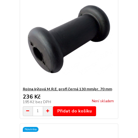
Rolna kýlová M.R.E. profi černá 130 mm/pr. 70 mm
236 Kč
Není skladem
195 Kč
bez DPH
Přidat do košíku
Novinka