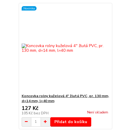
Novinka
Koncovka rolny kuželová 4'' žlutá PVC, pr. 130 mm,
d=14 mm, l=40 mm
127 Kč
Není skladem
105 Kč
bez DPH
Přidat do košíku