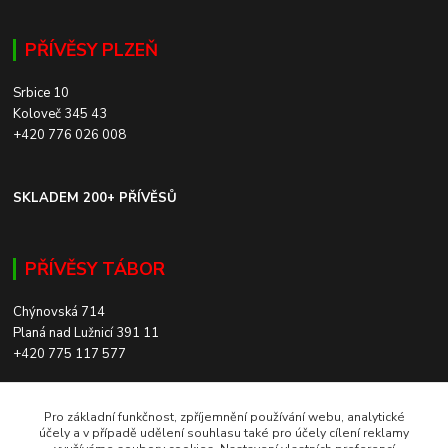
PŘÍVĚSY PLZEŇ
Srbice 10
Koloveč 345 43
+420 776 026 008
SKLADEM 200+ PŘÍVĚSŮ
PŘÍVĚSY TÁBOR
Chýnovská 714
Planá nad Lužnicí 391 11
+420 775 117 577
SKLADEM 200+ PŘÍVĚSŮ
Pro základní funkčnost, zpříjemnění používání webu, analytické
účely a v případě udělení souhlasu také pro účely cílení reklamy