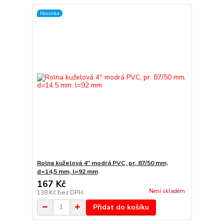
Novinka
Rolna kuželová 4'' modrá PVC, pr. 87/50 mm,
d=14,5 mm, l=92 mm
167 Kč
Není skladem
138 Kč
bez DPH
Přidat do košíku