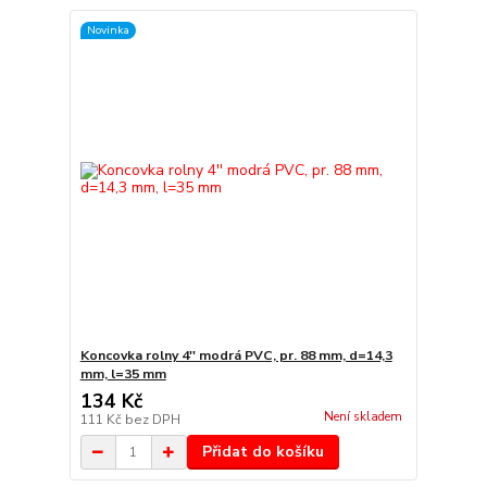
Novinka
Koncovka rolny 4'' modrá PVC, pr. 88 mm, d=14,3
mm, l=35 mm
134 Kč
Není skladem
111 Kč
bez DPH
Přidat do košíku