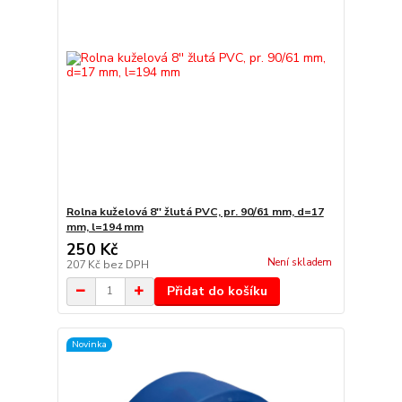
Rolna kuželová 8'' žlutá PVC, pr. 90/61 mm, d=17
mm, l=194 mm
250 Kč
Není skladem
207 Kč
bez DPH
Přidat do košíku
Novinka