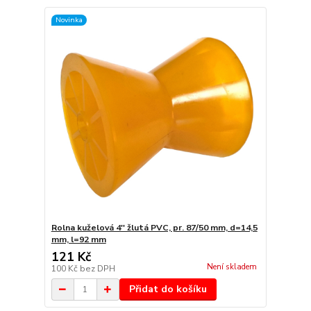
Novinka
Rolna kuželová 4'' žlutá PVC, pr. 87/50 mm, d=14,5
mm, l=92 mm
121 Kč
Není skladem
100 Kč
bez DPH
Přidat do košíku