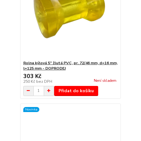
Rolna kýlová 5'' žlutá PVC, pr. 72/46 mm, d=16 mm,
l=125 mm - DOPRODEJ
303 Kč
Není skladem
250 Kč
bez DPH
Přidat do košíku
Novinka