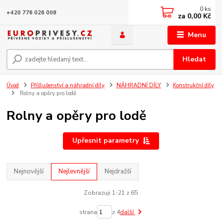
0
ks
+420 776 026 008
za
0,00 Kč
Menu
Hledat
Úvod
Příšlušenství a náhradní díly
NÁHRADNÍ DÍLY
Konstrukční díly
Rolny a opěry pro lodě
Rolny a opěry pro lodě
Upřesnit parametry
Nejnovější
Nejlevnější
Nejdražší
Zobrazuji 1-21 z 65
strana
z 4
další