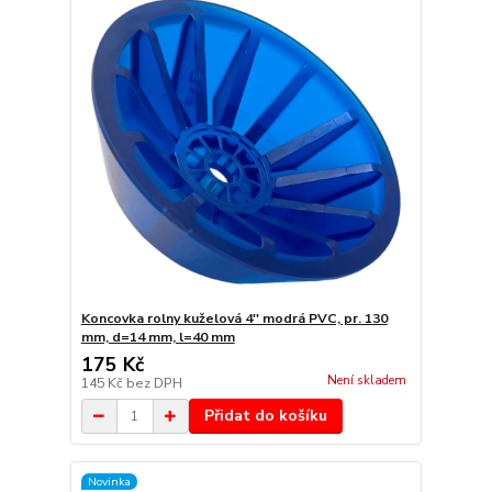
Koncovka rolny kuželová 4'' modrá PVC, pr. 130
mm, d=14 mm, l=40 mm
175 Kč
Není skladem
145 Kč
bez DPH
Přidat do košíku
Novinka