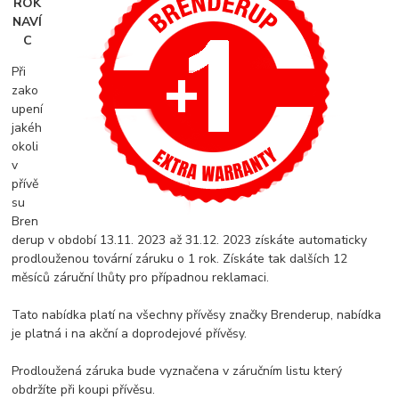
ROK
NAVÍ
C
Při
zako
upení
jakéh
okoli
v
přívě
su
Bren
derup v období 13.11. 2023 až 31.12. 2023 získáte automaticky
prodlouženou tovární záruku o 1 rok. Získáte tak dalších 12
měsíců záruční lhůty pro případnou reklamaci.
Tato nabídka platí na všechny přívěsy značky Brenderup, nabídka
je platná i na akční a doprodejové přívěsy.
Prodloužená záruka bude vyznačena v záručním listu který
obdržíte při koupi přívěsu.