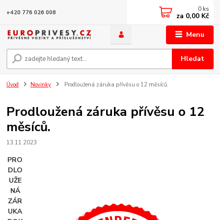
0
ks
+420 776 026 008
za
0,00 Kč
Menu
Hledat
Úvod
Novinky
Prodloužená záruka přívěsu o 12 měsíců.
Prodloužená záruka přívěsu o 12
měsíců.
13.11.2023
PRO
DLO
UŽE
NÁ
ZÁR
UKA