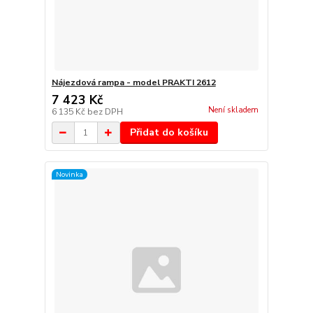
Nájezdová rampa - model PRAKTI 2612
7 423 Kč
Není skladem
6 135 Kč
bez DPH
Přidat do košíku
Novinka