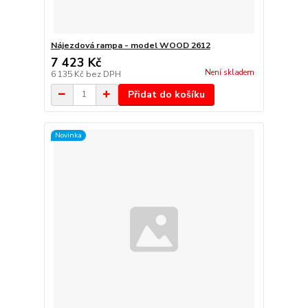
Nájezdová rampa - model WOOD 2612
7 423 Kč
Není skladem
6 135 Kč
bez DPH
Přidat do košíku
Novinka