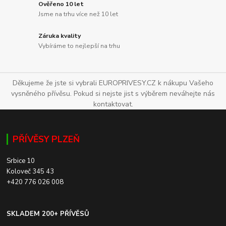
Ověřeno 10 let
Jsme na trhu více než 10 let
Záruka kvality
Vybíráme to nejlepší na trhu
Děkujeme že jste si vybrali EUROPRIVESY.CZ k nákupu Vašeho
vysněného přívěsu. Pokud si nejste jist s výběrem neváhejte nás
kontaktovat.
PŘÍVĚSY PLZEŇ
Srbice 10
Koloveč 345 43
+420 776 026 008
SKLADEM 200+ PŘÍVĚSŮ