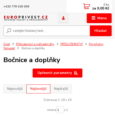
0
ks
+420 776 026 008
za
0,00 Kč
Menu
Hledat
Úvod
Příšlušenství a náhradní díly
PŘÍSLUŠENSTVÍ
Pro přívěsy
Temared
Bočnice a doplňky
Bočnice a doplňky
Upřesnit parametry
Nejnovější
Nejlevnější
Nejdražší
Zobrazuji 1-18 z 18
strana
z 1