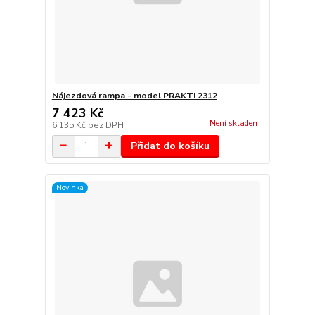
Nájezdová rampa - model PRAKTI 2312
7 423 Kč
Není skladem
6 135 Kč
bez DPH
Přidat do košíku
Novinka