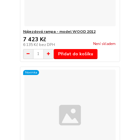
Nájezdová rampa - model WOOD 2012
7 423 Kč
Není skladem
6 135 Kč
bez DPH
Přidat do košíku
Novinka