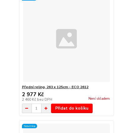
Přední reling, 263 x 125cm - ECO 2612
2 977 Kč
Není skladem
2 460 Kč
bez DPH
Přidat do košíku
Novinka