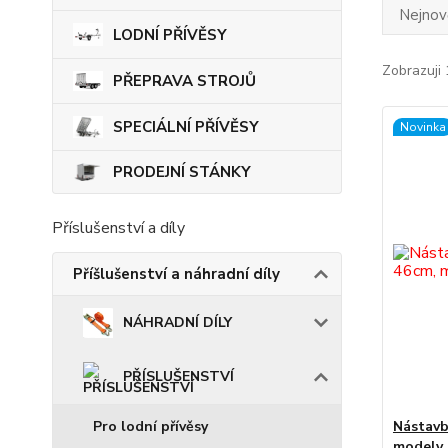
Nejnově
LODNÍ PŘÍVĚSY
Zobrazuji 
PŘEPRAVA STROJŮ
SPECIÁLNÍ PŘÍVĚSY
Novinka
PRODEJNÍ STÁNKY
Příslušenství a díly
Příšlušenství a náhradní díly
NÁHRADNÍ DÍLY
PŘÍSLUŠENSTVÍ
Pro lodní přívěsy
Nástavb
modely