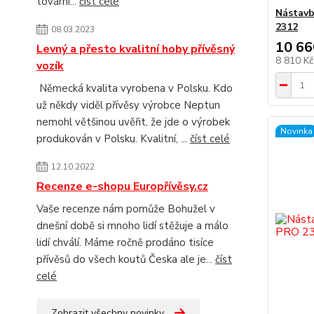
tovární...
číst celé
Nástavb
2312
08.03.2023
10 66
Levný a přesto kvalitní hoby přívěsný
8 810 K
vozík
Německá kvalita vyrobena v Polsku. Kdo
už někdy viděl přívěsy výrobce Neptun
nemohl většinou uvěřit, že jde o výrobek
Novinka
produkován v Polsku. Kvalitní, ...
číst celé
12.10.2022
Recenze e-shopu Europřívěsy.cz
Vaše recenze nám pomůže Bohužel v
dnešní době si mnoho lidí stěžuje a málo
lidí chválí. Máme ročně prodáno tisíce
přívěsů do všech koutů Česka ale je...
číst
celé
Zobrazit všechny novinky