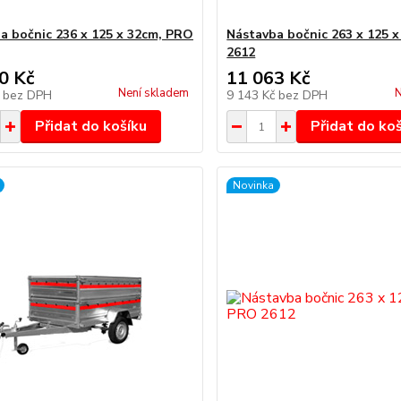
a bočnic 236 x 125 x 32cm, PRO
Nástavba bočnic 263 x 125 
2612
0 Kč
11 063 Kč
Není skladem
N
č
bez DPH
9 143 Kč
bez DPH
Přidat do košíku
Přidat do ko
Novinka