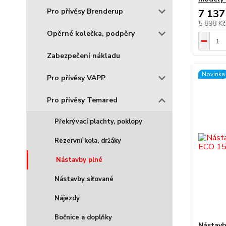
Pro přívěsy Brenderup
7 137
5 898 K
Opěrné kolečka, podpěry
Zabezpečení nákladu
Novinka
Pro přívěsy VAPP
Pro přívěsy Temared
Překrývací plachty, poklopy
Rezervní kola, držáky
Nástavby plné
Nástavby síťované
Nájezdy
Bočnice a doplňky
Nástavb