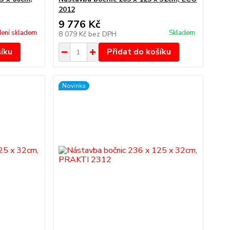
2012
9 776 Kč
ení skladem
Skladem
8 079 Kč
bez DPH
šíku
Přidat do košíku
Novinka