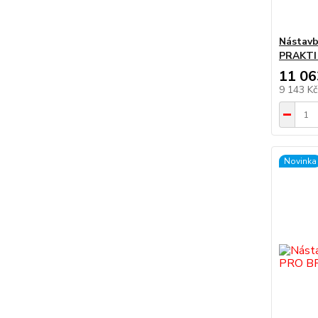
Nástavb
PRAKTI
11 06
9 143 K
Novinka