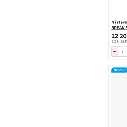
Nástavb
BREAK 
12 20
10 088 
Novinka