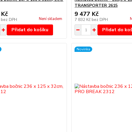
TRANSPORTER 2615
 Kč
9 477 Kč
Není skladem
N
č
bez DPH
7 832 Kč
bez DPH
Přidat do košíku
Přidat do ko
Novinka