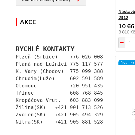
Nástavb
2312
AKCE
10 66
8 810 K
RYCHLÉ KONTAKTY
Plzeň (Srbice)    776 026 008
Novinka
Planá nad Lužnicí 775 117 577
K. Vary (Chodov)  775 099 388
Chrudim(Luže)     602 591 589
Olomouc           720 951 435
Třinec            608 768 845
Kropáčova Vrut.   603 883 099
Žilina(SK)   +421 901 713 526
Zvolen(SK)   +421 905 494 329
Nitra(SK)    +421 905 881 528