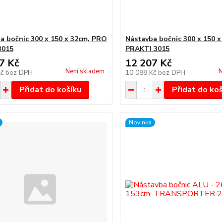
a bočnic 300 x 150 x 32cm, PRO
Nástavba bočnic 300 x 150 x
3015
PRAKTI 3015
7 Kč
12 207 Kč
Není skladem
N
Kč
bez DPH
10 088 Kč
bez DPH
Přidat do košíku
Přidat do ko
Novinka