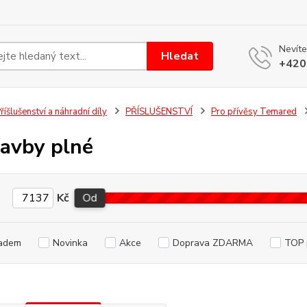
Nevíte
Hledat
+420
říšlušenství a náhradní díly
PŘÍSLUŠENSTVÍ
Pro přívěsy Temared
avby plné
Kč
Od
adem
Novinka
Akce
Doprava ZDARMA
TOP 