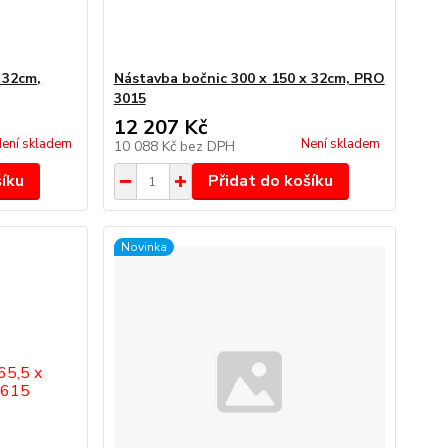
 32cm,
Nástavba bočnic 300 x 150 x 32cm, PRO
3015
12 207 Kč
ení skladem
Není skladem
10 088 Kč
bez DPH
šíku
Přidat do košíku
Novinka