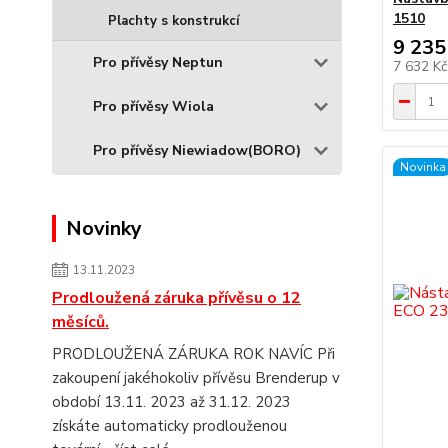
1510
Plachty s konstrukcí
9 235
Pro přívěsy Neptun
7 632 K
Pro přívěsy Wiola
Pro přívěsy Niewiadow(BORO)
Novinka
Novinky
13.11.2023
Prodloužená záruka přívěsu o 12
měsíců.
PRODLOUŽENÁ ZÁRUKA ROK NAVÍC Při
zakoupení jakéhokoliv přívěsu Brenderup v
období 13.11. 2023 až 31.12. 2023
získáte automaticky prodlouženou