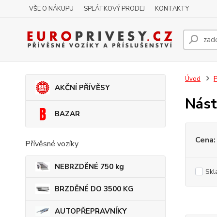
VŠE O NÁKUPU
SPLÁTKOVÝ PRODEJ
KONTAKTY
Úvod
P
AKČNÍ PŘÍVĚSY
Nást
BAZAR
Cena:
Přívěsné vozíky
NEBRZDĚNÉ 750 kg
Skl
BRZDĚNÉ DO 3500 KG
AUTOPŘEPRAVNÍKY