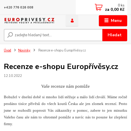
0
ks
+420 776 026 008
za
0,00 Kč
Menu
Hledat
Úvod
Novinky
Recenze e-shopu Europřívěsy.cz
Recenze e-shopu Europřívěsy.cz
12.10.2022
Vaše recenze nám pomůže
Bohužel v dnešní době si mnoho lidí stěžuje a málo lidí chválí. Máme ročně
prodáno tisíce přívěsů do všech koutů Česka ale jen zlomek recenzí. Proto
jsme se rozhodli poprosit Vás zákazníky o pomoc, zabere to jen minutku
Vašeho času ale nám to ohromně pomůže a navíc nás to posune ke zlepšení
firmy.