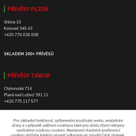
PŘÍVĚSY PLZEŇ
Srbice 10
Koloveč 345 43
+420 776 026 008
SKLADEM 200+ PŘÍVĚSŮ
PŘÍVĚSY TÁBOR
Chýnovská 714
Planá nad Lužnicí 391 11
+420 775 117 577
SKLADEM 200+ PŘÍVĚSŮ
Pro základní funkčnost, zpříjemnění používání webu, analytické
účely a v případě udělení souhlasu také pro účely cílení reklamy
využíváme soubory cookies. Nastavení vlastních preferencí
ROZVOZ PO CELÉ ČR
cookies můžete kdykoli upravit odkazem ve spodní části stránek.