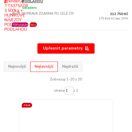
2.
PODLAHOU
Skladem
AKCE DOPRAVA ZDARMA PO CELÉ ČR
212 750 Kč
175 826 Kč bez DPH
TOP produkt
Akce
Upřesnit parametry
Nejnovější
Nejlevnější
Nejdražší
Zobrazuji 1-20 z 20
strana
z 1
Akce