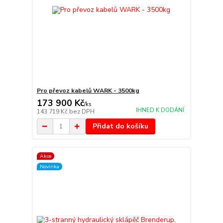
Pro převoz kabelů WARK - 3500kg
173 900 Kč
/
ks
IHNED K DODÁNÍ
143 719 Kč
bez DPH
Přidat do košíku
Akce
Novinka