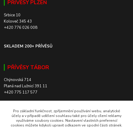
PŘÍVĚSY PLZEŇ
Srbice 10
Koloveč 345 43
+420 776 026 008
SKLADEM 200+ PŘÍVĚSŮ
PŘÍVĚSY TÁBOR
Chýnovská 714
Planá nad Lužnicí 391 11
+420 775 117 577
SKLADEM 200+ PŘÍVĚSŮ
Pro základní funkčnost, zpříjemnění používání webu, analytické
účely a v případě udělení souhlasu také pro účely cílení reklamy
využíváme soubory cookies. Nastavení vlastních preferencí
ROZVOZ PO CELÉ ČR
cookies můžete kdykoli upravit odkazem ve spodní části stránek.