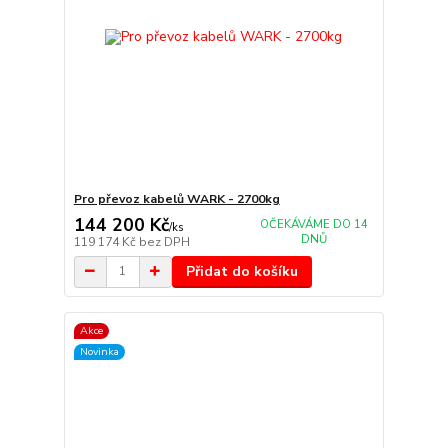
Pro převoz kabelů WARK - 2700kg
144 200 Kč
OČEKÁVÁME DO 14
/
ks
DNŮ
119 174 Kč
bez DPH
Přidat do košíku
Akce
Novinka