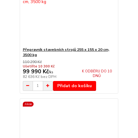
Přepravník stavebních strojů 255 x 155 x 20 cm,
3500 kg
110 290 Kč
Ušetříte 10 300 Kč
99 990 Kč
K ODBĚRU DO 10
/
ks
DNŮ
82 636 Kč
bez DPH
Přidat do košíku
Akce