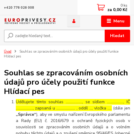
0
ks
+420 776 026 008
za
0,00 Kč
Menu
Hledat
Úvod
Souhlas se zpracováním osobních údajů pro účely použití funkce
Hlídací pes
Souhlas se zpracováním osobních
údajů pro účely použití funkce
Hlídací pes
Udělujete tímto souhlas ……………..., se sídlem ………………, IČ
………………., zapsaná u ………………… , oddíl …, vložka …..
(dále jen
„Správce“
), aby ve smyslu nařízení Evropského parlamentu
a Rady (EU) č. 2016/679 o ochraně fyzických osob v
souvislosti se zpracováním osobních údajů a o volném
pohybu těchto údajů a o zrušení směrnice 95/46/ES (obecné