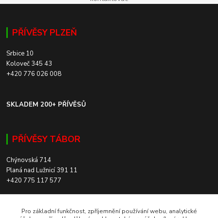
PŘÍVĚSY PLZEŇ
Srbice 10
Koloveč 345 43
+420 776 026 008
SKLADEM 200+ PŘÍVĚSŮ
PŘÍVĚSY TÁBOR
Chýnovská 714
Planá nad Lužnicí 391 11
+420 775 117 577
SKLADEM 200+ PŘÍVĚSŮ
Pro základní funkčnost, zpříjemnění používání webu, analytické