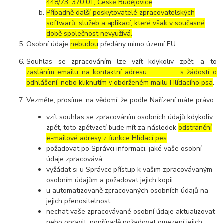
448/73, 370 01, České Budějovice
Případně další poskytovatelé zpracovatelských
softwarů, služeb a aplikací, které však v současné
době společnost nevyužívá.
Osobní údaje
nebudou
předány mimo území EU.
Souhlas se zpracováním lze vzít kdykoliv zpět, a to
zasláním emailu na kontaktní adresu ..……………. s žádostí o
odhlášení, nebo kliknutím v obdrženém mailu Hlídacího psa
.
Vezměte, prosíme, na vědomí, že podle Nařízení máte právo:
vzít souhlas se zpracováním osobních údajů kdykoliv
zpět, toto zpětvzetí bude mít za následek
odstranění
e-mailové adresy z funkce Hlídací pes
požadovat po Správci informaci, jaké vaše osobní
údaje zpracovává
vyžádat si u Správce přístup k vašim zpracovávaným
osobním údajům a požadovat jejich kopii
u automatizovaně zpracovaných osobních údajů na
jejich přenositelnost
nechat vaše zpracovávané osobní údaje aktualizovat
nebo opravit, popřípadě požadovat omezení jejich