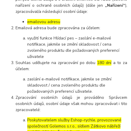
nařízení o ochraně osobních údajů) (dále jen
„Nařízení“
),
zpracovával/a následující osobní údaje:
emailovou adresu
Emailová adresa bude zpracována za účelem:
využití funkce Hlídací pes – zaslání e-mailové
notifikace, jakmile se změní skladovost / cena
zvoleného produktu dle požadovaných preferencí
uživatele
Souhlas udělujete na zpracování po dobu
180 dní
a to za
účelem:
zaslání e-mailové notifikace, jakmile se změní
skladovost / cena zvoleného produktu dle
požadovaných preferencí uživatele.
Zpracování osobních údajů je prováděno Správcem
osobních údajů, osobní údaje však mohou zpracovávat i tito
zpracovatelé:
Poskytovatelem služby Eshop-rychle, provozované
společností Golemos s.r.o., sídlem Zátkovo nábřeží