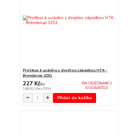
Protikus k uzávěru s dvojitou západkou HTK -
Brenderup 3251
227 Kč
NA OBJEDNANÍ U
/
ks
DODAVATELE
188 Kč
bez DPH
Přidat do košíku