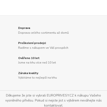
Doprava
Doprava celého sortimentu až domů
Proškolení prodejci
Radíme s nákupem ve Váš prospěch
Ověřeno 10 let
Jsme na trhu více než 10 let
Záruka kvality
Vybíráme to nejlepší na trhu
Děkujeme že jste si vybrali EUROPRIVESY.CZ k nákupu Vašeho
vysněného přívěsu. Pokud si nejste jist s výběrem neváhejte nás
kontaktovat.