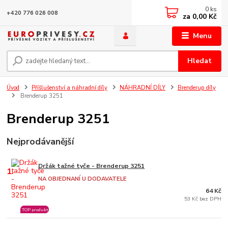
0
ks
+420 776 026 008
za
0,00 Kč
Menu
Hledat
Úvod
Příšlušenství a náhradní díly
NÁHRADNÍ DÍLY
Brenderup díly
Brenderup 3251
Brenderup 3251
Nejprodávanější
Držák tažné tyče - Brenderup 3251
1.
NA OBJEDNANÍ U DODAVATELE
64 Kč
53 Kč bez DPH
TOP produkt