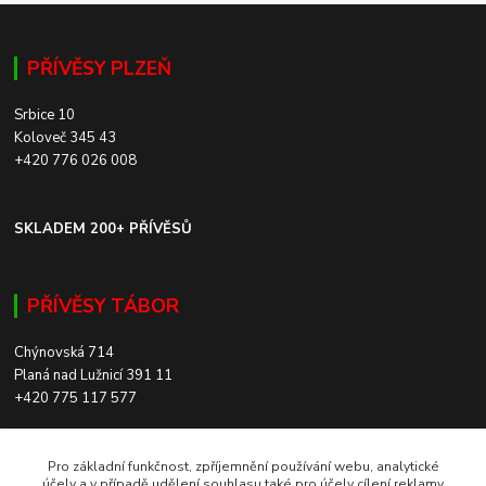
PŘÍVĚSY PLZEŇ
Srbice 10
Koloveč 345 43
+420 776 026 008
SKLADEM 200+ PŘÍVĚSŮ
PŘÍVĚSY TÁBOR
Chýnovská 714
Planá nad Lužnicí 391 11
+420 775 117 577
SKLADEM 200+ PŘÍVĚSŮ
Pro základní funkčnost, zpříjemnění používání webu, analytické
účely a v případě udělení souhlasu také pro účely cílení reklamy