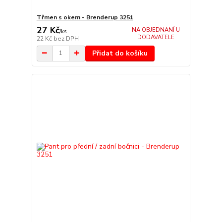
Třmen s okem - Brenderup 3251
27 Kč
NA OBJEDNANÍ U
/
ks
DODAVATELE
22 Kč
bez DPH
Přidat do košíku