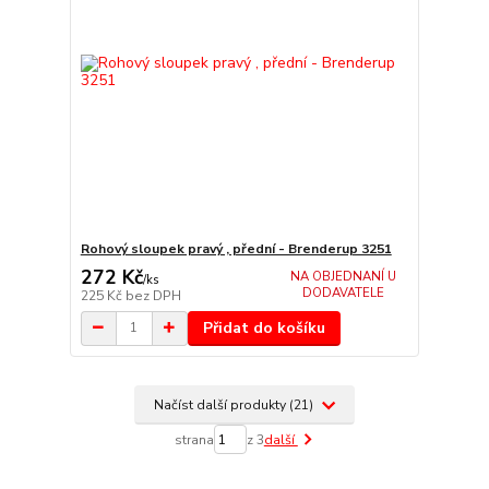
Rohový sloupek pravý , přední - Brenderup 3251
272 Kč
NA OBJEDNANÍ U
/
ks
DODAVATELE
225 Kč
bez DPH
Přidat do košíku
Načíst další produkty (21)
strana
z 3
další