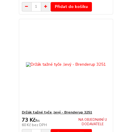
Přidat do košíku
Držák tažné tyče ,levý - Brenderup 3251
73 Kč
NA OBJEDNANÍ U
/
ks
DODAVATELE
60 Kč
bez DPH