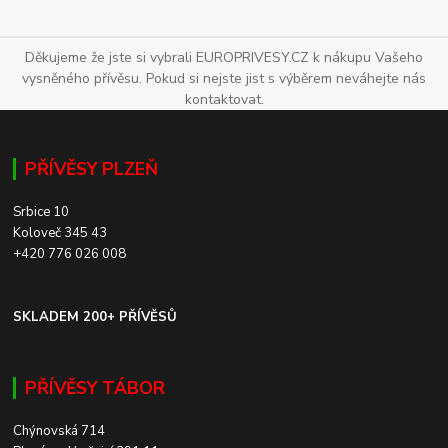
Děkujeme že jste si vybrali EUROPRIVESY.CZ k nákupu Vašeho
vysněného přívěsu. Pokud si nejste jist s výběrem neváhejte nás
kontaktovat.
PŘÍVĚSY PLZEŇ
Srbice 10
Koloveč 345 43
+420 776 026 008
SKLADEM 200+ PŘÍVĚSŮ
PŘÍVĚSY TÁBOR
Chýnovská 714