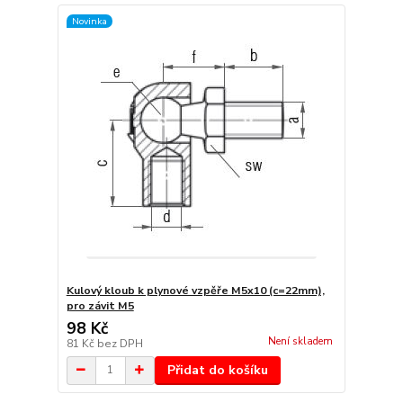
Novinka
Kulový kloub k plynové vzpěře M5x10 (c=22mm),
pro závit M5
98 Kč
Není skladem
81 Kč
bez DPH
Přidat do košíku