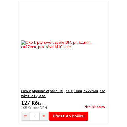
Oko k plynové vzpěře BM, pr. 8,1mm, c=27mm, pro
závit M10, ocel
127 Kč
/
ks
Není skladem
105 Kč
bez DPH
Přidat do košíku