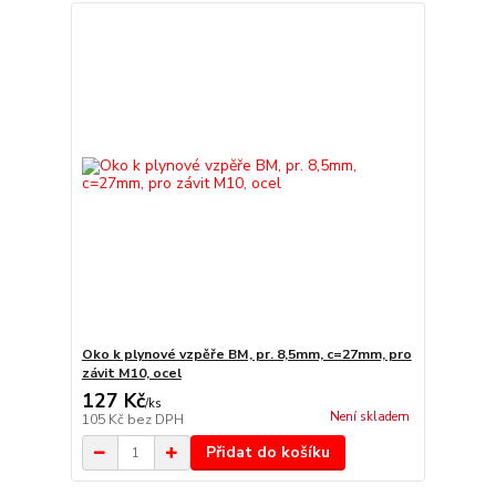
Oko k plynové vzpěře BM, pr. 8,5mm, c=27mm, pro
závit M10, ocel
127 Kč
/
ks
Není skladem
105 Kč
bez DPH
Přidat do košíku