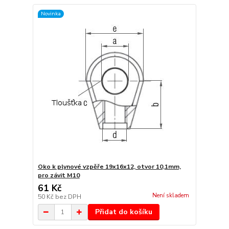
Novinka
Oko k plynové vzpěře 19x16x12, otvor 10,1mm,
pro závit M10
61 Kč
Není skladem
50 Kč
bez DPH
Přidat do košíku