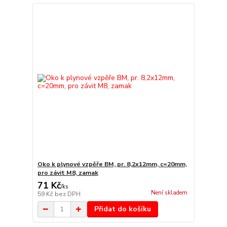
Oko k plynové vzpěře BM, pr. 8,2x12mm, c=20mm,
pro závit M8, zamak
71 Kč
/
ks
Není skladem
59 Kč
bez DPH
Přidat do košíku