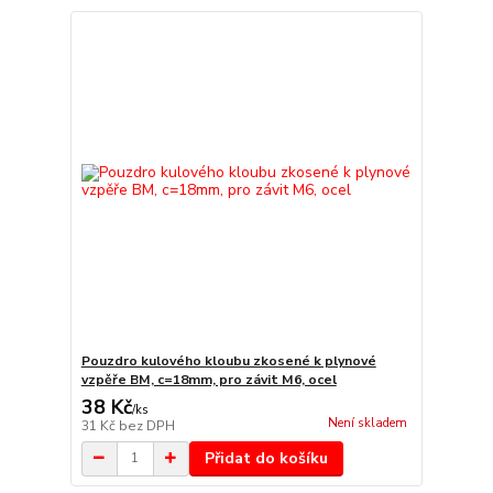
Pouzdro kulového kloubu zkosené k plynové
vzpěře BM, c=18mm, pro závit M6, ocel
38 Kč
/
ks
Není skladem
31 Kč
bez DPH
Přidat do košíku