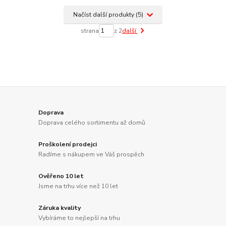
Načíst další produkty (5)
strana
z 2
další
Doprava
Doprava celého sortimentu až domů
Proškolení prodejci
Radíme s nákupem ve Váš prospěch
Ověřeno 10 let
Jsme na trhu více než 10 let
Záruka kvality
Vybíráme to nejlepší na trhu