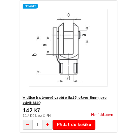
Novinka
Vidlice k plynové vzpěře 8x16, otvor 8mm, pro
závit M10
142 Kč
Není skladem
117 Kč
bez DPH
Přidat do košíku