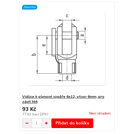
Novinka
Vidlice k plynové vzpěře 6x12, otvor 6mm, pro
závit M6
93 Kč
Není skladem
77 Kč
bez DPH
Přidat do košíku