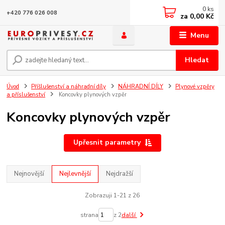
0
ks
+420 776 026 008
za
0,00 Kč
Menu
Hledat
Úvod
Příšlušenství a náhradní díly
NÁHRADNÍ DÍLY
Plynové vzpěry
a příslušenství
Koncovky plynových vzpěr
Koncovky plynových vzpěr
Upřesnit parametry
Nejnovější
Nejlevnější
Nejdražší
Zobrazuji 1-21 z 26
strana
z 2
další