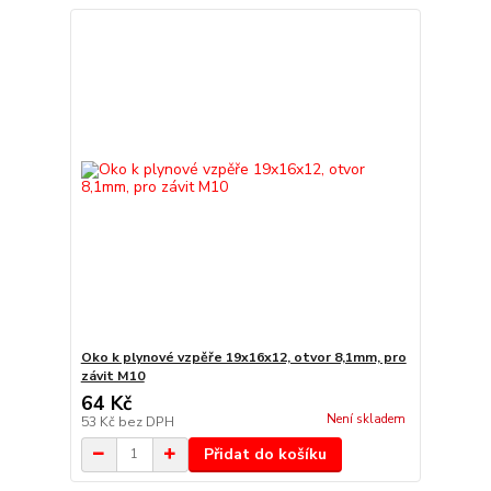
Oko k plynové vzpěře 19x16x12, otvor 8,1mm, pro
závit M10
64 Kč
Není skladem
53 Kč
bez DPH
Přidat do košíku