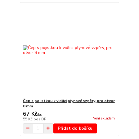
Čep s pojistkou k vidlici plynové vzpěry, pro otvor
8 mm
67 Kč
/
ks
Není skladem
55 Kč
bez DPH
Přidat do košíku