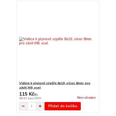
Vidlice k plynové vzpěře 8x16, otvor 8mm, pro
závit M8, ocel
115 Kč
/
ks
Není skladem
95 Kč
bez DPH
Přidat do košíku