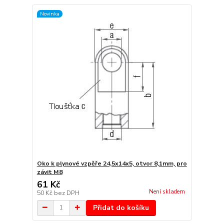
Novinka
Oko k plynové vzpěře 24,5x14x5, otvor 8,1mm, pro
závit M8
61 Kč
Není skladem
50 Kč
bez DPH
Přidat do košíku