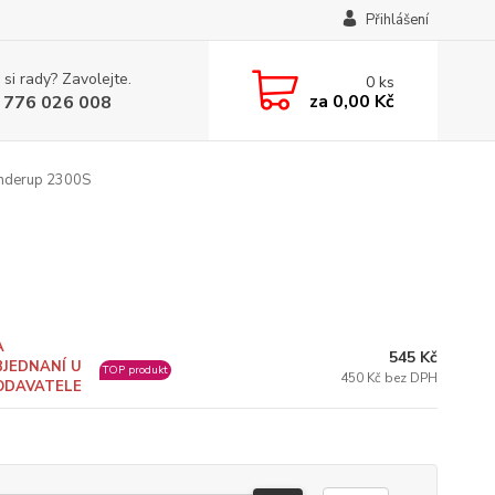
Přihlášení
 si rady? Zavolejte.
0
ks
za
0,00 Kč
 776 026 008
nderup 2300S
A
545 Kč
BJEDNANÍ U
TOP produkt
450 Kč bez DPH
ODAVATELE