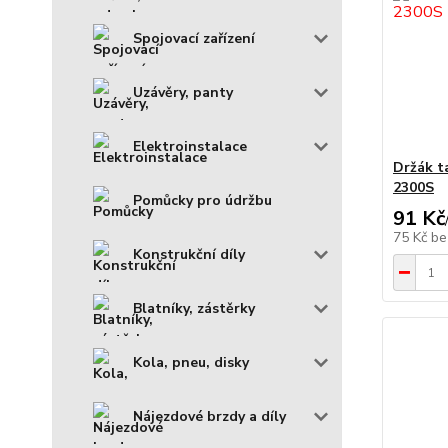
Spojovací zařízení
Uzávěry, panty
Elektroinstalace
Držák t
2300S
Pomůcky pro údržbu
91 Kč
75 Kč
be
Konstrukční díly
Blatníky, zástěrky
Kola, pneu, disky
Nájezdové brzdy a díly