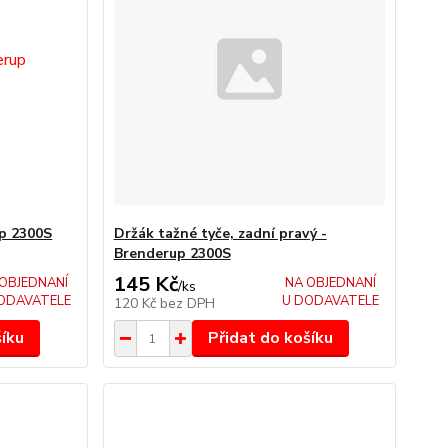
p 2300S
Držák tažné tyče, zadní pravý -
Brenderup 2300S
145 Kč
OBJEDNANÍ
NA OBJEDNANÍ
/
ks
ODAVATELE
U DODAVATELE
120 Kč
bez DPH
šíku
Přidat do košíku