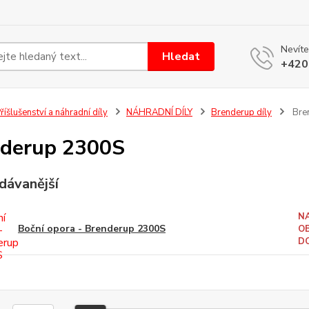
Nevíte
Hledat
+420
říšlušenství a náhradní díly
NÁHRADNÍ DÍLY
Brenderup díly
Bre
derup 2300S
dávanější
N
Boční opora - Brenderup 2300S
O
D