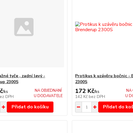
žné tyče , zadní levý -
Protikus k uzávěru bočnic -
up 2300S
2300S
č
172 Kč
NA OBJEDNANÍ
NA 
/
ks
/
ks
U DODAVATELE
U D
ez DPH
142 Kč
bez DPH
Přidat do košíku
Přidat do ko