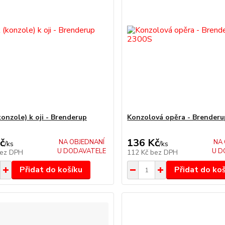
konzole) k oji - Brenderup
Konzolová opěra - Brenderu
č
136 Kč
NA OBJEDNANÍ
NA 
/
ks
/
ks
U DODAVATELE
U D
ez DPH
112 Kč
bez DPH
Přidat do košíku
Přidat do ko