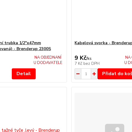
ní trubka 1/2"x47mm
Kabelová svorka - Brenderu
ovaná) - Brenderup 2300S
9 Kč
NA OBJEDNANÍ
NA 
/
ks
U DODAVATELE
U D
7 Kč
bez DPH
Detail
Přidat do ko