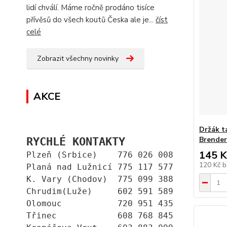
lidí chválí. Máme ročně prodáno tisíce
přívěsů do všech koutů Česka ale je...
číst
celé
Zobrazit všechny novinky
AKCE
Držák ta
RYCHLÉ KONTAKTY
Brender
145 K
Plzeň (Srbice)    776 026 008
120 Kč
b
Planá nad Lužnicí 775 117 577
K. Vary (Chodov)  775 099 388
Chrudim(Luže)     602 591 589
Olomouc           720 951 435
Třinec            608 768 845