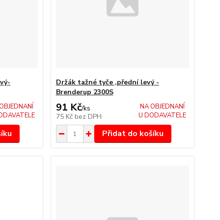
avý-
Držák tažné tyče ,přední levý -
Brenderup 2300S
91 Kč
OBJEDNANÍ
NA OBJEDNANÍ
/
ks
ODAVATELE
U DODAVATELE
75 Kč
bez DPH
šíku
Přidat do košíku