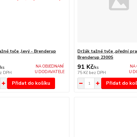
ažné tyče ,levý - Brenderup
Držák tažné tyče ,přední pr
Brenderup 2300S
91 Kč
NA OBJEDNANÍ
NA 
/
ks
/
ks
U DODAVATELE
U D
z DPH
75 Kč
bez DPH
Přidat do košíku
Přidat do ko