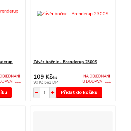
enderup
Závěr bočnic - Brenderup 2300S
109 Kč
OBJEDNANÍ
NA OBJEDNANÍ
/
ks
ODAVATELE
U DODAVATELE
90 Kč
bez DPH
šíku
Přidat do košíku