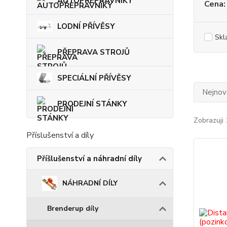
AUTOPŘEPRAVNÍKY
Cena:
LODNÍ PŘÍVĚSY
Skl
PŘEPRAVA STROJŮ
SPECIÁLNÍ PŘÍVĚSY
Nejnově
PRODEJNÍ STÁNKY
Zobrazuji 
Příslušenství a díly
Příšlušenství a náhradní díly
NÁHRADNÍ DÍLY
Brenderup díly