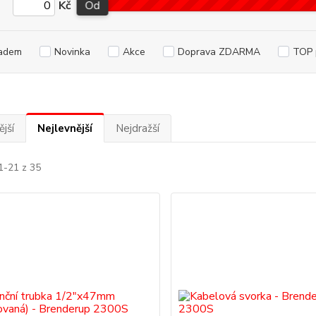
Kč
Od
adem
Novinka
Akce
Doprava ZDARMA
TOP 
jší
Nejlevnější
Nejdražší
1-21 z 35