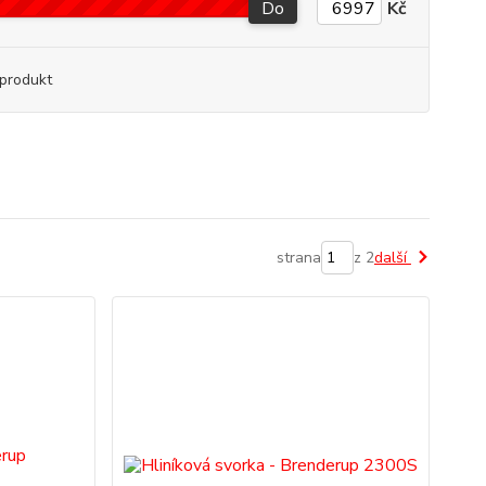
Do
Kč
produkt
strana
z 2
další