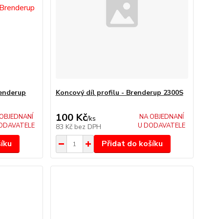
renderup
Koncový díl profilu - Brenderup 2300S
100 Kč
OBJEDNANÍ
NA OBJEDNANÍ
/
ks
ODAVATELE
U DODAVATELE
83 Kč
bez DPH
šíku
Přidat do košíku