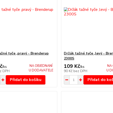
ažné tyče ,pravý - Brenderup
Držák tažné tyče ,levý - Br
2300S
č
109 Kč
NA OBJEDNANÍ
NA 
/
ks
/
ks
U DODAVATELE
U D
z DPH
90 Kč
bez DPH
Přidat do košíku
Přidat do ko