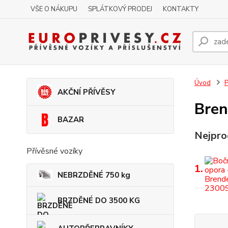
VŠE O NÁKUPU
SPLÁTKOVÝ PRODEJ
KONTAKTY
Úvod
P
AKČNÍ PŘÍVĚSY
Bren
BAZAR
Nejpro
Přívěsné vozíky
1.
NEBRZDĚNÉ 750 kg
BRZDĚNÉ DO 3500 KG