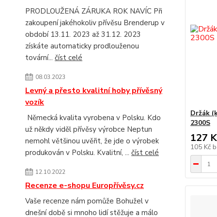
PRODLOUŽENÁ ZÁRUKA ROK NAVÍC Při
zakoupení jakéhokoliv přívěsu Brenderup v
období 13.11. 2023 až 31.12. 2023
získáte automaticky prodlouženou
tovární...
číst celé
08.03.2023
Levný a přesto kvalitní hoby přívěsný
vozík
Držák (
Německá kvalita vyrobena v Polsku. Kdo
2300S
už někdy viděl přívěsy výrobce Neptun
127 K
nemohl většinou uvěřit, že jde o výrobek
105 Kč
b
produkován v Polsku. Kvalitní, ...
číst celé
12.10.2022
Recenze e-shopu Europřívěsy.cz
Vaše recenze nám pomůže Bohužel v
dnešní době si mnoho lidí stěžuje a málo