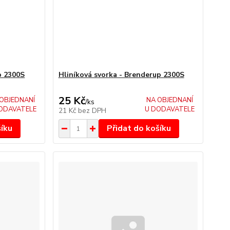
p 2300S
Hliníková svorka - Brenderup 2300S
25 Kč
OBJEDNANÍ
NA OBJEDNANÍ
/
ks
ODAVATELE
U DODAVATELE
21 Kč
bez DPH
šíku
Přidat do košíku