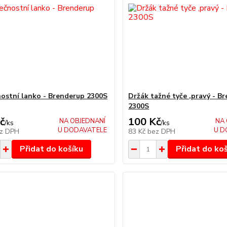
ostní lanko - Brenderup 2300S
Držák tažné tyče ,pravý - B
2300S
č
100 Kč
NA OBJEDNANÍ
NA 
/
ks
/
ks
U DODAVATELE
U D
z DPH
83 Kč
bez DPH
Přidat do košíku
Přidat do ko