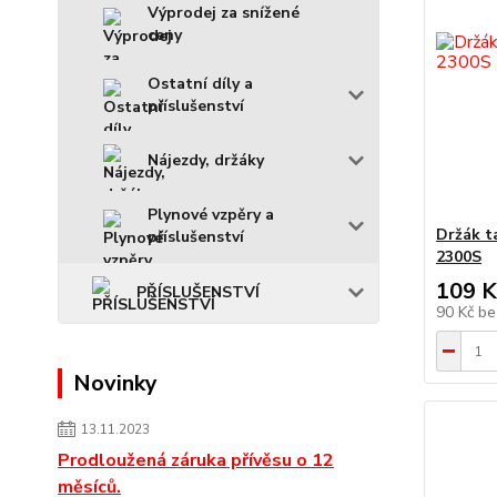
Výprodej za snížené
ceny
Ostatní díly a
příslušenství
Nájezdy, držáky
Plynové vzpěry a
Držák t
příslušenství
2300S
109 K
PŘÍSLUŠENSTVÍ
90 Kč
be
Novinky
13.11.2023
Prodloužená záruka přívěsu o 12
měsíců.