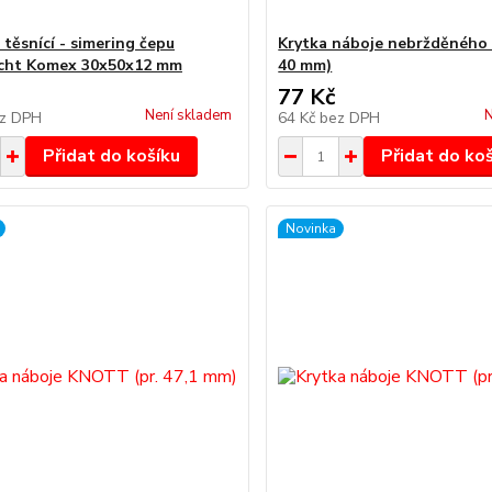
 těsnící - simering čepu
Krytka náboje nebržděného 
acht Komex 30x50x12 mm
40 mm)
77 Kč
Není skladem
N
z DPH
64 Kč
bez DPH
Přidat do košíku
Přidat do ko
Novinka