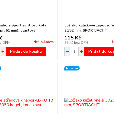
náboje Sportjacht pro kola
Ložisko kuličkové zapouzdře
pr. 51 mm), plastová
20/52 mm, SPORTJACHT
č
115 Kč
Není skladem
N
z DPH
95 Kč
bez DPH
Přidat do košíku
Přidat do ko
Novinka