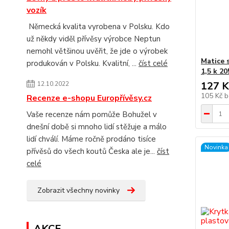
vozík
Německá kvalita vyrobena v Polsku. Kdo
už někdy viděl přívěsy výrobce Neptun
nemohl většinou uvěřit, že jde o výrobek
Matice 
produkován v Polsku. Kvalitní, ...
číst celé
1,5 k 2
127 K
12.10.2022
105 Kč
b
Recenze e-shopu Europřívěsy.cz
Vaše recenze nám pomůže Bohužel v
dnešní době si mnoho lidí stěžuje a málo
lidí chválí. Máme ročně prodáno tisíce
Novinka
přívěsů do všech koutů Česka ale je...
číst
celé
Zobrazit všechny novinky
AKCE