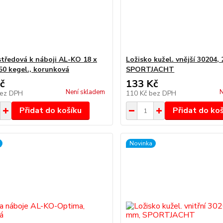
středová k náboji AL-KO 18 x
Ložisko kužel. vnější 30204,
050 kegel., korunková
SPORTJACHT
č
133 Kč
Není skladem
N
ez DPH
110 Kč
bez DPH
Přidat do košíku
Přidat do ko
Novinka