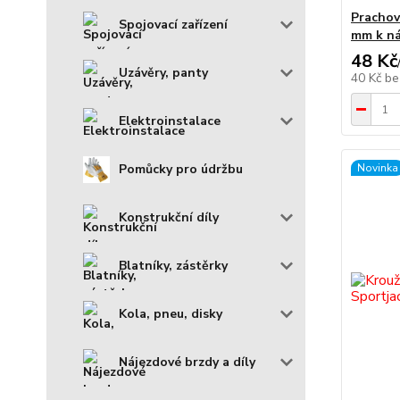
Prachov
Spojovací zařízení
mm k ná
48 Kč
Uzávěry, panty
40 Kč
be
Elektroinstalace
Pomůcky pro údržbu
Novinka
Konstrukční díly
Blatníky, zástěrky
Kola, pneu, disky
Nájezdové brzdy a díly