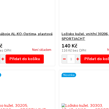
náboje AL-KO-Optima, plastová
Ložisko kužel. vnitřní 30206
SPORTJACHT
č
140 Kč
Není skladem
N
ez DPH
116 Kč
bez DPH
Přidat do košíku
Přidat do ko
Novinka