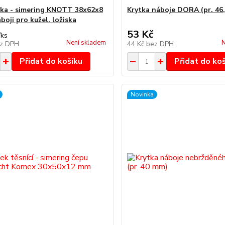
ka - simering KNOTT 38x62x8
Krytka náboje DORA (pr. 46
boji pro kužel. ložiska
53 Kč
/
ks
Není skladem
N
z DPH
44 Kč
bez DPH
Přidat do košíku
Přidat do ko
Novinka