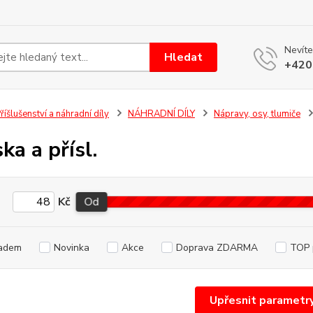
Nevíte
Hledat
+420
říšlušenství a náhradní díly
NÁHRADNÍ DÍLY
Nápravy, osy, tlumiče
ka a přísl.
Kč
Od
adem
Novinka
Akce
Doprava ZDARMA
TOP 
Upřesnit parametr