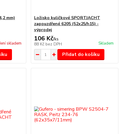
4,2 mm)
Ložisko kuličkové SPORTJACHT
zapouzdřené 6205 (52x25/h15) -
výprodej
106 Kč
/
ks
ení skladem
Skladem
88 Kč
bez DPH
šíku
Přidat do košíku