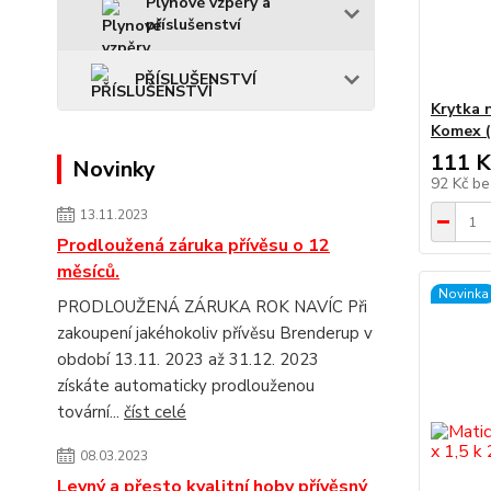
Plynové vzpěry a
příslušenství
PŘÍSLUŠENSTVÍ
Krytka 
Komex (
111 K
Novinky
92 Kč
be
13.11.2023
Prodloužená záruka přívěsu o 12
měsíců.
Novinka
PRODLOUŽENÁ ZÁRUKA ROK NAVÍC Při
zakoupení jakéhokoliv přívěsu Brenderup v
období 13.11. 2023 až 31.12. 2023
získáte automaticky prodlouženou
tovární...
číst celé
08.03.2023
Levný a přesto kvalitní hoby přívěsný