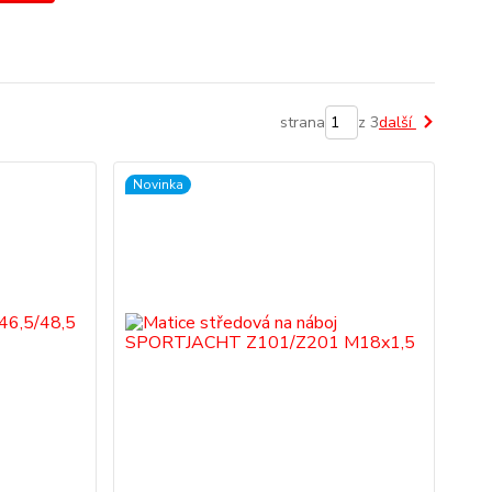
strana
z 3
další
Novinka