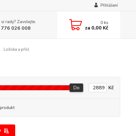
Přihlášení
 si rady? Zavolejte.
0
ks
za
0,00 Kč
 776 026 008
Ložiska a přísl.
Do
Kč
produkt
y