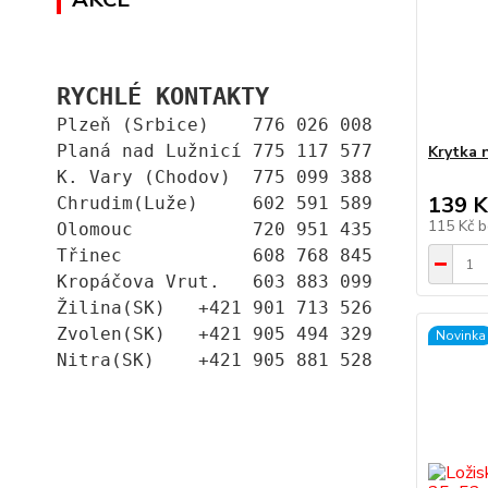
RYCHLÉ KONTAKTY
Plzeň (Srbice)    776 026 008
Planá nad Lužnicí 775 117 577
Krytka 
K. Vary (Chodov)  775 099 388
139 K
Chrudim(Luže)     602 591 589
115 Kč
b
Olomouc           720 951 435
Třinec            608 768 845
Kropáčova Vrut.   603 883 099
Žilina(SK)   +421 901 713 526
Zvolen(SK)   +421 905 494 329
Novinka
Nitra(SK)    +421 905 881 528