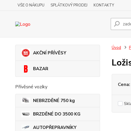
VŠE O NÁKUPU
SPLÁTKOVÝ PRODEJ
KONTAKTY
Úvod
P
AKČNÍ PŘÍVĚSY
Ložis
BAZAR
Cena:
Přívěsné vozíky
NEBRZDĚNÉ 750 kg
Skl
BRZDĚNÉ DO 3500 KG
AUTOPŘEPRAVNÍKY