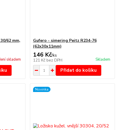
, 30/62 mm,
Gufero - simering Peitz R234-76
(62x30x11mm)
146 Kč
/
ks
ení skladem
Skladem
121 Kč
bez DPH
šíku
Přidat do košíku
Novinka