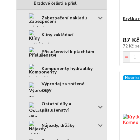
Brzdové čelisti a přísl.
Zabezpečení nákladu
Krytka 
Klíny zakládací
87 Kč
72 Kč
be
Příslušenství k plachtám
Komponenty hydrauliky
Novinka
Výprodej za snížené
ceny
Ostatní díly a
příslušenství
Nájezdy, držáky