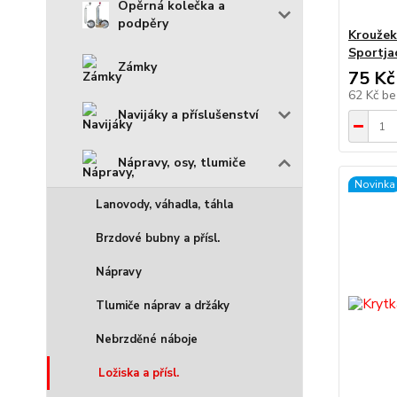
Opěrná kolečka a
podpěry
Kroužek
Sportj
Zámky
75 Kč
62 Kč
be
Navijáky a příslušenství
Nápravy, osy, tlumiče
Novinka
Lanovody, váhadla, táhla
Brzdové bubny a přísl.
Nápravy
Tlumiče náprav a držáky
Nebrzděné náboje
Ložiska a přísl.