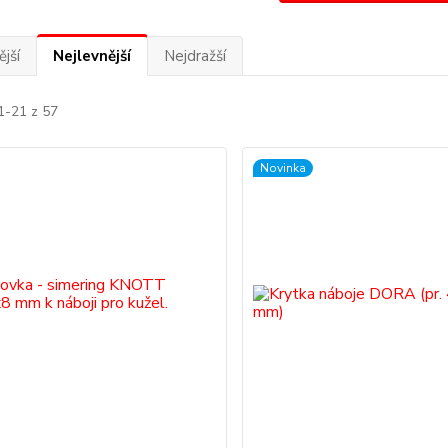
jší
Nejlevnější
Nejdražší
1-21 z 57
Novinka