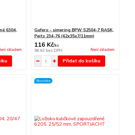
né 6304,
Gufero - simering BPW S2504-7 RASK,
Peitz 234-76 (62x35x7/11mm)
116 Kč
/
ks
ení skladem
Není skladem
96 Kč
bez DPH
šíku
Přidat do košíku
Novinka