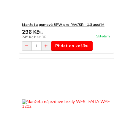
Manžeta gumová BPW pro PAV/SR - 1,3 ausf.M
296 Kč
/
ks
Skladem
245 Kč
bez DPH
Přidat do košíku