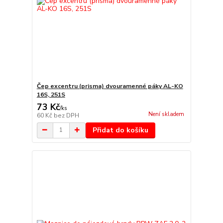
Čep excentru (prisma) dvouramenné páky AL-KO
16S, 251S
73 Kč
/
ks
Není skladem
60 Kč
bez DPH
Přidat do košíku