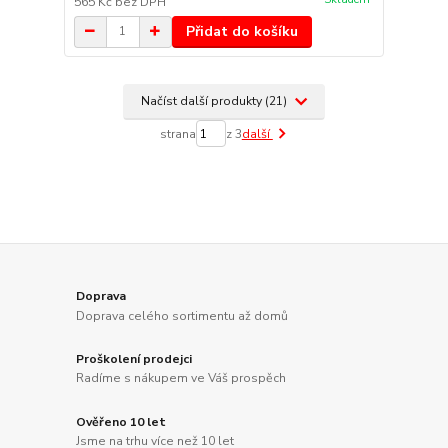
565 Kč
bez DPH
Přidat do košíku
Načíst další produkty (21)
strana
z 3
další
Doprava
Doprava celého sortimentu až domů
Proškolení prodejci
Radíme s nákupem ve Váš prospěch
Ověřeno 10 let
Jsme na trhu více než 10 let