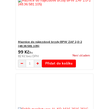
Maznice do nájezdové brzdy BPW ZAF 2,0-2
(48.36.581.105)
99 Kč
/
ks
Není skladem
82 Kč
bez DPH
Přidat do košíku