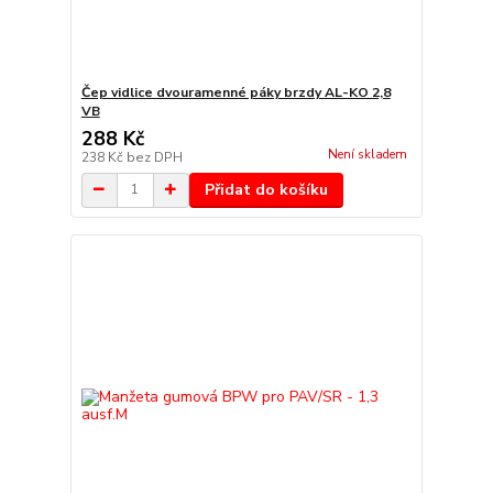
Čep vidlice dvouramenné páky brzdy AL-KO 2,8
VB
288 Kč
Není skladem
238 Kč
bez DPH
Přidat do košíku