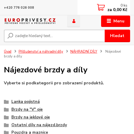
0
ks
+420 776 026 008
za
0,00 Kč
Menu
Hledat
Úvod
Příšlušenství a náhradní díly
NÁHRADNÍ DÍLY
Nájezdové
brzdy a díly
Nájezdové brzdy a díly
Vyberte si podkategorii pro zobrazení produktů.
Lanka pojistná
Brzdy na "V" oje
Brzdy na jeklové oje
Ostatní díly na nájezd.brzdy
Pouzdra a maznice