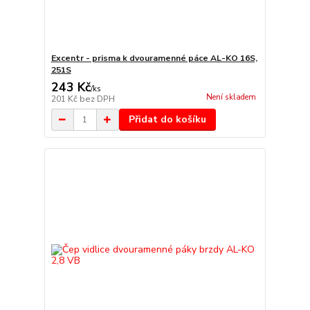
Excentr - prisma k dvouramenné páce AL-KO 16S,
251S
243 Kč
/
ks
Není skladem
201 Kč
bez DPH
Přidat do košíku