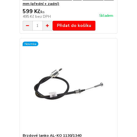
mm (přední + zadní)
599 Kč
/
ks
Skladem
495 Kč
bez DPH
Přidat do košíku
Novinka
Brzdové lanko AL-KO 1130/1340