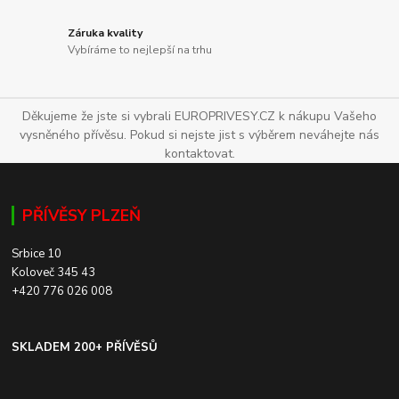
Záruka kvality
Vybíráme to nejlepší na trhu
Děkujeme že jste si vybrali EUROPRIVESY.CZ k nákupu Vašeho
vysněného přívěsu. Pokud si nejste jist s výběrem neváhejte nás
kontaktovat.
PŘÍVĚSY PLZEŇ
Srbice 10
Koloveč 345 43
+420 776 026 008
SKLADEM 200+ PŘÍVĚSŮ