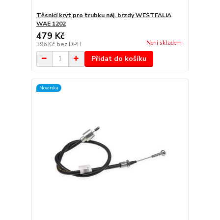
Těsnicí kryt pro trubku náj. brzdy WESTFALIA
WAE 1202
479 Kč
Není skladem
396 Kč
bez DPH
Přidat do košíku
Novinka