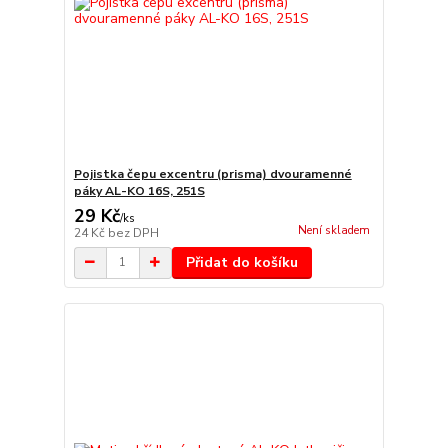
Pojistka čepu excentru (prisma) dvouramenné
páky AL-KO 16S, 251S
29 Kč
/
ks
Není skladem
24 Kč
bez DPH
Přidat do košíku