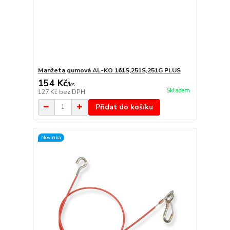
Manžeta gumová AL-KO 161S,251S,251G PLUS
154 Kč
/
ks
Skladem
127 Kč
bez DPH
Přidat do košíku
Novinka