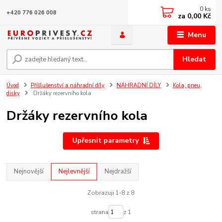
0
ks
+420 776 026 008
za
0,00 Kč
Menu
Hledat
Úvod
Příšlušenství a náhradní díly
NÁHRADNÍ DÍLY
Kola, pneu,
disky
Držáky rezervního kola
Držáky rezervního kola
Upřesnit parametry
Nejnovější
Nejlevnější
Nejdražší
Zobrazuji 1-8 z 8
strana
z 1