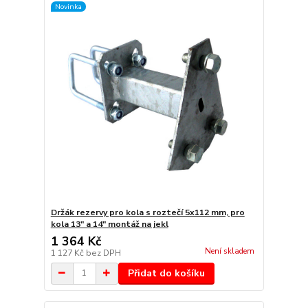
Novinka
Držák rezervy pro kola s roztečí 5x112 mm, pro
kola 13" a 14" montáž na jekl
1 364 Kč
Není skladem
1 127 Kč
bez DPH
Přidat do košíku