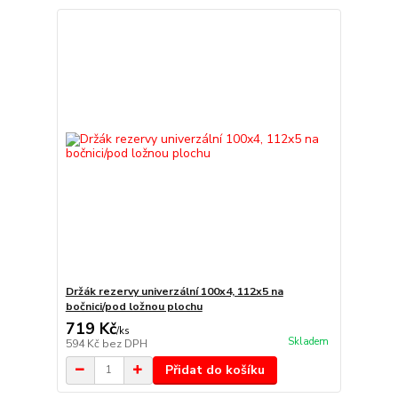
Držák rezervy univerzální 100x4, 112x5 na
bočnici/pod ložnou plochu
719 Kč
/
ks
Skladem
594 Kč
bez DPH
Přidat do košíku