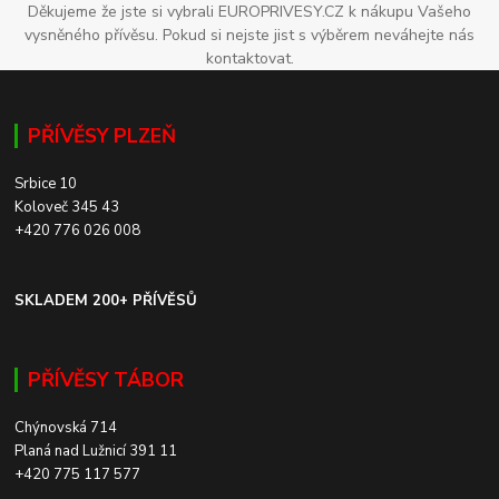
Děkujeme že jste si vybrali EUROPRIVESY.CZ k nákupu Vašeho
vysněného přívěsu. Pokud si nejste jist s výběrem neváhejte nás
kontaktovat.
PŘÍVĚSY PLZEŇ
Srbice 10
Koloveč 345 43
+420 776 026 008
SKLADEM 200+ PŘÍVĚSŮ
PŘÍVĚSY TÁBOR
Chýnovská 714
Planá nad Lužnicí 391 11
+420 775 117 577