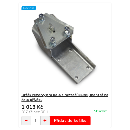
Novinka
Držák rezervy pro kola s roztečí 112x5, montáž na
čelo přívěsu
1 013 Kč
Skladem
837 Kč
bez DPH
Přidat do košíku