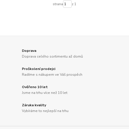
strana
z 1
Doprava
Doprava celého sortimentu až domů
Proškolení prodejci
Radíme s nákupem ve Váš prospěch
Ověřeno 10 let
Jsme na trhu více než 10 let
Záruka kvality
Vybíráme to nejlepší na trhu