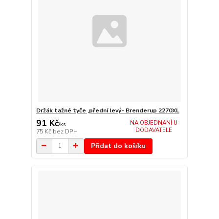
Držák tažné tyče ,přední levý- Brenderup 2270XL
91 Kč
NA OBJEDNANÍ U
/
ks
DODAVATELE
75 Kč
bez DPH
Přidat do košíku