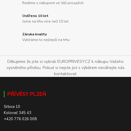
Radíme s nákupem ve Váš prospěch
Ověřeno 10 let
Jsme na trhu více než 10 let
Záruka kvality
Vybíráme to nejlepší na trhu
Děkujeme že jste si vybrali EUROPRIVESY.CZ k nákupu Vašeho
vysněného přívěsu. Pokud si nejste jist s výběrem neváhejte nás
kontaktovat.
PŘÍVĚSY PLZEŇ
Srbice 10
Koloveč 345 43
+420 776 026 008