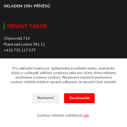
SKLADEM 200+ PŘÍVĚSŮ
PŘÍVĚSY TÁBOR
Chýnovská 714
Planá nad Lužnicí 391 11
+420 775 117 577
SKLADEM 200+ PŘÍVĚSŮ
Pro základní funkčnost, zpříjemnění používání webu, analytické
účely a v případě udělení souhlasu také pro účely cílení reklamy
využíváme soubory cookies. Nastavení vlastních preferencí
ROZVOZ PO CELÉ ČR
cookies můžete kdykoli upravit odkazem ve spodní části stránek.
Souhlasím
Nastavení
Europrivesy.cz 2021
Souhlas můžete odmítnout
zde
.
Vytvořeno na
Eshop-rychle.cz