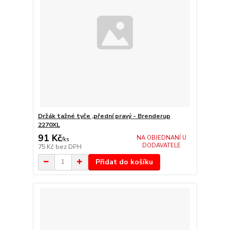
Držák tažné tyče ,přední pravý - Brenderup
2270XL
91 Kč
NA OBJEDNANÍ U
/
ks
DODAVATELE
75 Kč
bez DPH
Přidat do košíku