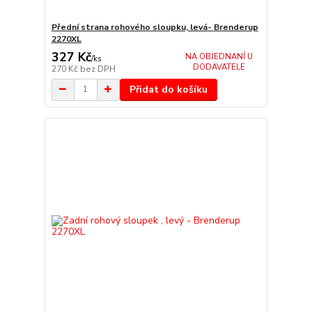
Přední strana rohového sloupku, levá- Brenderup
2270XL
327 Kč
NA OBJEDNANÍ U
/
ks
DODAVATELE
270 Kč
bez DPH
Přidat do košíku