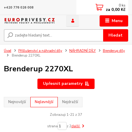
0
ks
+420 776 026 008
za
0,00 Kč
Menu
Hledat
Úvod
Příšlušenství a náhradní díly
NÁHRADNÍ DÍLY
Brenderup díly
Brenderup 2270XL
Brenderup 2270XL
Upřesnit parametry
Nejnovější
Nejlevnější
Nejdražší
Zobrazuji 1-21 z 37
strana
z 2
další