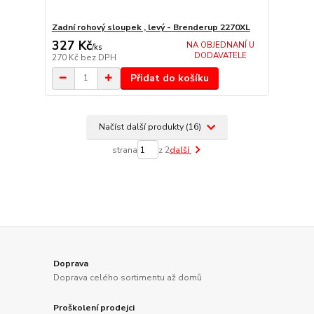
Zadní rohový sloupek , levý - Brenderup 2270XL
327 Kč
NA OBJEDNANÍ U
/
ks
DODAVATELE
270 Kč
bez DPH
Přidat do košíku
Načíst další produkty (16)
strana
z 2
další
Doprava
Doprava celého sortimentu až domů
Proškolení prodejci