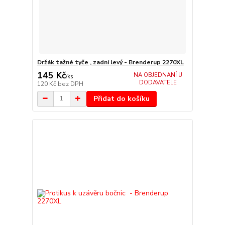
Držák tažné tyče , zadní levý - Brenderup 2270XL
145 Kč
NA OBJEDNANÍ U
/
ks
DODAVATELE
120 Kč
bez DPH
Přidat do košíku