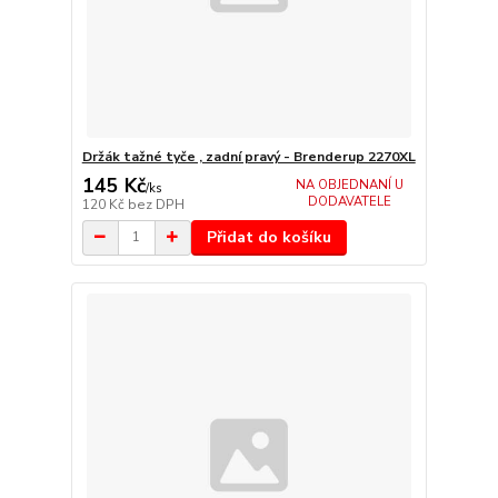
Držák tažné tyče , zadní pravý - Brenderup 2270XL
145 Kč
NA OBJEDNANÍ U
/
ks
DODAVATELE
120 Kč
bez DPH
Přidat do košíku