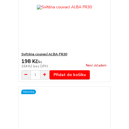
Svítilna couvací AJ.BA FR30
198 Kč
/
ks
Není skladem
164 Kč
bez DPH
Přidat do košíku
Novinka