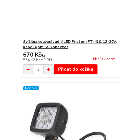
Svítilna couvací zadní LED Fristom FT-410, 12-36V,
kabel 0,5m SS konektor
670 Kč
/
ks
Není skladem
554 Kč
bez DPH
Přidat do košíku
Novinka