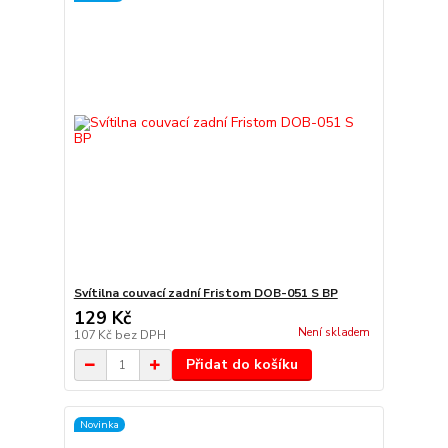
Svítilna couvací zadní Fristom DOB-051 S BP
129 Kč
Není skladem
107 Kč
bez DPH
Přidat do košíku
Novinka