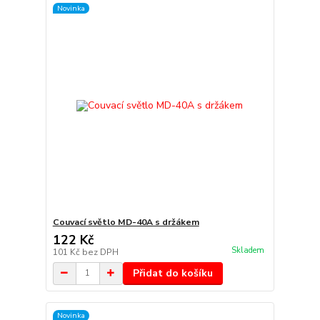
Novinka
Couvací světlo MD-40A s držákem
122 Kč
Skladem
101 Kč
bez DPH
Přidat do košíku
Novinka