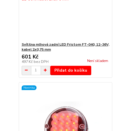
Svítilna mlhová zadní LED Fristom FT-040, 12-36V,
kabel 2x0,75 mm
601 Kč
Není skladem
497 Kč
bez DPH
Přidat do košíku
Novinka