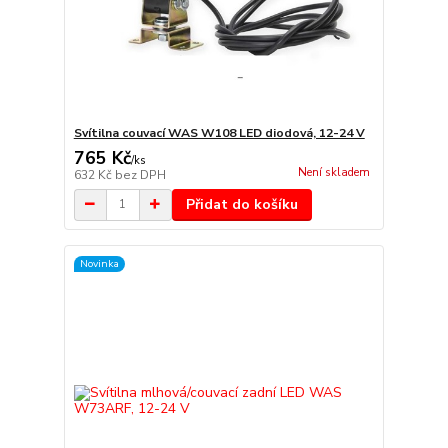
Svítilna couvací WAS W108 LED diodová, 12-24 V
765 Kč
/
ks
Není skladem
632 Kč
bez DPH
Přidat do košíku
Novinka