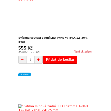
Svítilna couvací zadní LED WAS W 84D, 12-36 v,
IP68
555 Kč
Není skladem
459 Kč
bez DPH
Přidat do košíku
Novinka