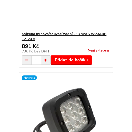
Svítilna mlhová/couvací zadní LED WAS W73ARF,
12-24 V
891 Kč
Není skladem
736 Kč
bez DPH
Přidat do košíku
Novinka