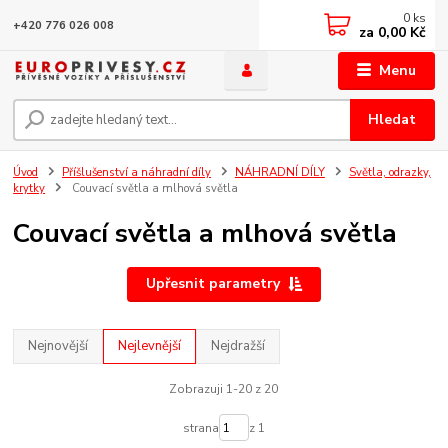
0
ks
+420 776 026 008
za
0,00 Kč
Menu
Hledat
Úvod
Příšlušenství a náhradní díly
NÁHRADNÍ DÍLY
Světla, odrazky,
krytky
Couvací světla a mlhová světla
Couvací světla a mlhová světla
Upřesnit parametry
Nejnovější
Nejlevnější
Nejdražší
Zobrazuji 1-20 z 20
strana
z 1