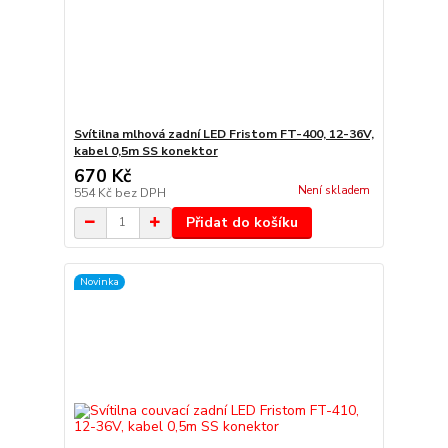
Svítilna mlhová zadní LED Fristom FT-400, 12-36V,
kabel 0,5m SS konektor
670 Kč
Není skladem
554 Kč
bez DPH
Přidat do košíku
Novinka