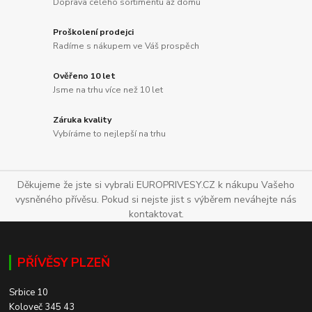
Doprava celého sortimentu až domů
Proškolení prodejci
Radíme s nákupem ve Váš prospěch
Ověřeno 10 let
Jsme na trhu více než 10 let
Záruka kvality
Vybíráme to nejlepší na trhu
Děkujeme že jste si vybrali EUROPRIVESY.CZ k nákupu Vašeho
vysněného přívěsu. Pokud si nejste jist s výběrem neváhejte nás
kontaktovat.
PŘÍVĚSY PLZEŇ
Srbice 10
Koloveč 345 43