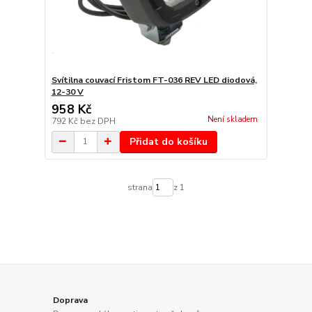
Svítilna couvací Fristom FT-036 REV LED diodová,
12-30 V
958 Kč
Není skladem
792 Kč
bez DPH
Přidat do košíku
strana
z 1
Doprava