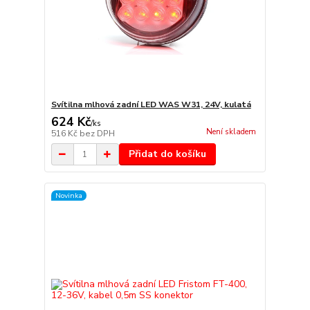
Svítilna mlhová zadní LED WAS W31, 24V, kulatá
624 Kč
/
ks
Není skladem
516 Kč
bez DPH
Přidat do košíku
Novinka