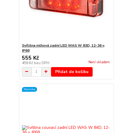
Svítilna mlhová zadní LED WAS W 83D, 12-36 v,
IP68
555 Kč
Není skladem
459 Kč
bez DPH
Přidat do košíku
Novinka