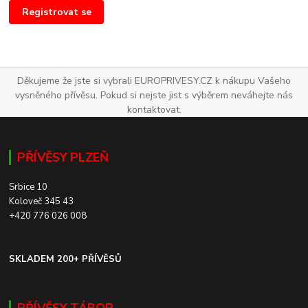
Registrovat se
Děkujeme že jste si vybrali EUROPRIVESY.CZ k nákupu Vašeho
vysněného přívěsu. Pokud si nejste jist s výběrem neváhejte nás
kontaktovat.
PŘÍVĚSY PLZEŇ
Srbice 10
Koloveč 345 43
+420 776 026 008
SKLADEM 200+ PŘÍVĚSŮ