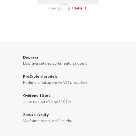
strana
z 4
další
Doprava
Doprava celého sortimentu až domů
Proškolení prodejci
Radíme s nákupem ve Váš prospěch
Ověřeno 10 let
Jsme na trhu více než 10 let
Záruka kvality
Vybíráme to nejlepší na trhu