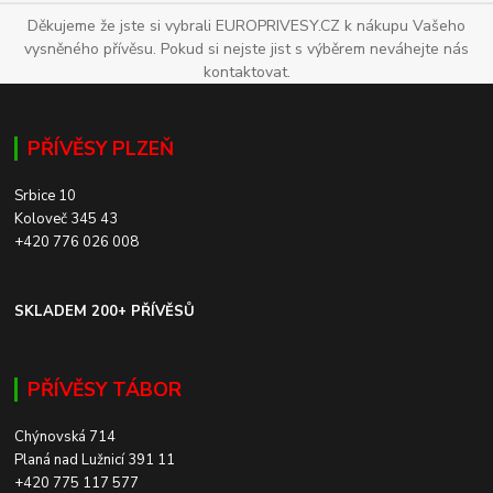
Děkujeme že jste si vybrali EUROPRIVESY.CZ k nákupu Vašeho
vysněného přívěsu. Pokud si nejste jist s výběrem neváhejte nás
kontaktovat.
PŘÍVĚSY PLZEŇ
Srbice 10
Koloveč 345 43
+420 776 026 008
SKLADEM 200+ PŘÍVĚSŮ
PŘÍVĚSY TÁBOR
Chýnovská 714
Planá nad Lužnicí 391 11
+420 775 117 577