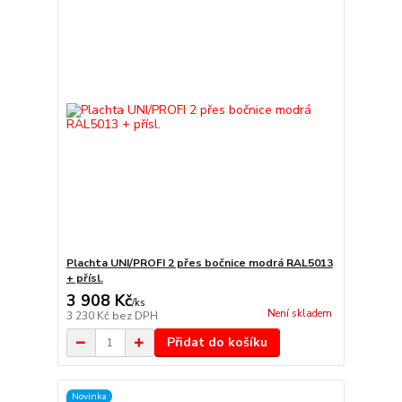
Plachta UNI/PROFI 2 přes bočnice modrá RAL5013
+ přísl.
3 908 Kč
/
ks
Není skladem
3 230 Kč
bez DPH
Přidat do košíku
Novinka