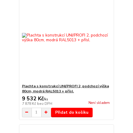
Plachta s konstrukcí UNI/PROFI 2, podchozí výška
80cm, modrá RAL5013 + přísl.
9 532 Kč
/
ks
Není skladem
7 878 Kč
bez DPH
Přidat do košíku