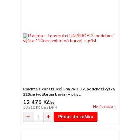
Plachta s konstrukcí UNI/PROFI 2, podchozí výška
120cm (volitelná barva) + přísl.
12 475 Kč
/
ks
Není skladem
10 310 Kč
bez DPH
Přidat do košíku