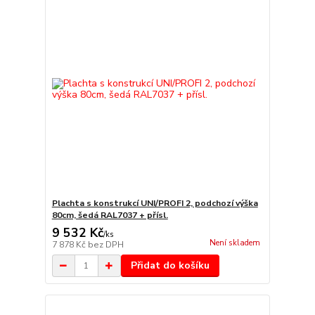
Plachta s konstrukcí UNI/PROFI 2, podchozí výška
80cm, šedá RAL7037 + přísl.
9 532 Kč
/
ks
Není skladem
7 878 Kč
bez DPH
Přidat do košíku