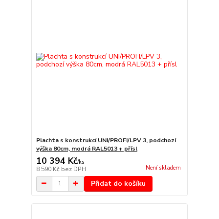
Plachta s konstrukcí UNI/PROFI/LPV 3, podchozí
výška 80cm, modrá RAL5013 + přísl
10 394 Kč
/
ks
Není skladem
8 590 Kč
bez DPH
Přidat do košíku