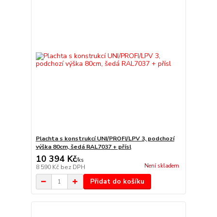
Plachta s konstrukcí UNI/PROFI/LPV 3, podchozí
výška 80cm, šedá RAL7037 + přísl
10 394 Kč
/
ks
Není skladem
8 590 Kč
bez DPH
Přidat do košíku