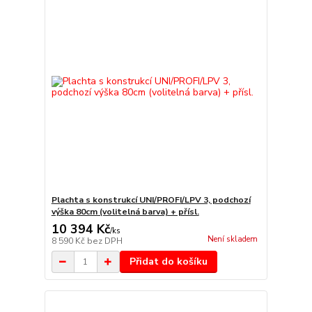
Plachta s konstrukcí UNI/PROFI/LPV 3, podchozí
výška 80cm (volitelná barva) + přísl.
10 394 Kč
/
ks
Není skladem
8 590 Kč
bez DPH
Přidat do košíku