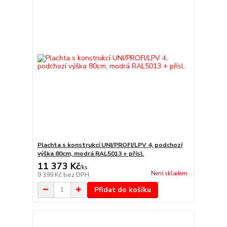
Plachta s konstrukcí UNI/PROFI/LPV 4, podchozí
výška 80cm, modrá RAL5013 + přísl.
11 373 Kč
/
ks
Není skladem
9 399 Kč
bez DPH
Přidat do košíku