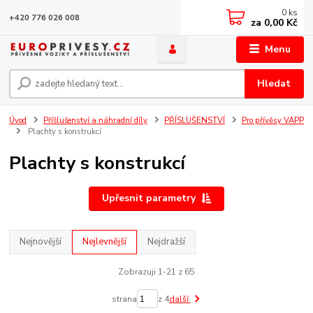
0
ks
+420 776 026 008
za
0,00 Kč
Menu
Hledat
Úvod
Příšlušenství a náhradní díly
PŘÍSLUŠENSTVÍ
Pro přívěsy VAPP
Plachty s konstrukcí
Plachty s konstrukcí
Upřesnit parametry
Nejnovější
Nejlevnější
Nejdražší
Zobrazuji 1-21 z 65
strana
z 4
další