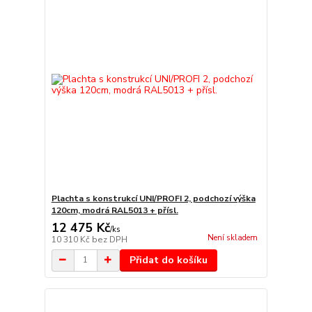
Plachta s konstrukcí UNI/PROFI 2, podchozí výška
120cm, modrá RAL5013 + přísl.
12 475 Kč
/
ks
Není skladem
10 310 Kč
bez DPH
Přidat do košíku