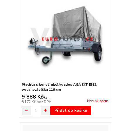
Plachta s konstrukcí Agados AGA KIT EM3,
podchozí výška 119 cm
9 888 Kč
/
ks
Není skladem
8 172 Kč
bez DPH
Přidat do košíku