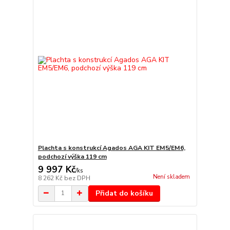
Plachta s konstrukcí Agados AGA KIT EM5/EM6,
podchozí výška 119 cm
9 997 Kč
/
ks
Není skladem
8 262 Kč
bez DPH
Přidat do košíku