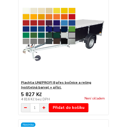
Plachta UNI/PROFI 8 přes bočnice a reling
(volitelná barva) + přísl.
5 827 Kč
Není skladem
4 816 Kč
bez DPH
Přidat do košíku
Novinka