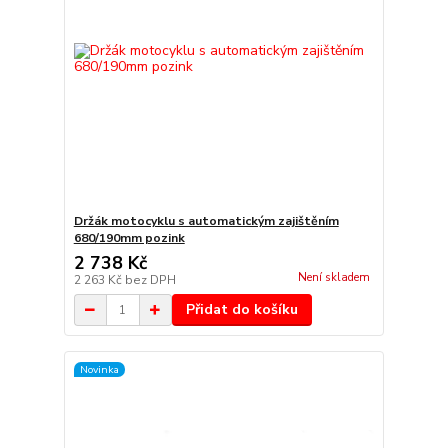
Držák motocyklu s automatickým zajištěním
680/190mm pozink
2 738 Kč
Není skladem
2 263 Kč
bez DPH
Přidat do košíku
Novinka