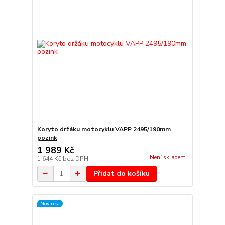
Koryto držáku motocyklu VAPP 2495/190mm
pozink
1 989 Kč
Není skladem
1 644 Kč
bez DPH
Přidat do košíku
Novinka