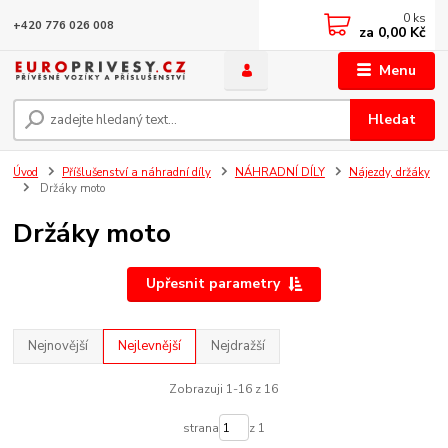
0
ks
+420 776 026 008
za
0,00 Kč
Menu
Hledat
Úvod
Příšlušenství a náhradní díly
NÁHRADNÍ DÍLY
Nájezdy, držáky
Držáky moto
Držáky moto
Upřesnit parametry
Nejnovější
Nejlevnější
Nejdražší
Zobrazuji 1-16 z 16
strana
z 1