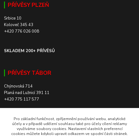
PŘÍVĚSY PLZEŇ
Srbice 10
Koloveč 345 43
+420 776 026 008
SKLADEM 200+ PŘÍVĚSŮ
PŘÍVĚSY TÁBOR
Chýnovská 714
Planá nad Lužnicí 391 11
+420 775 117 577
SKLADEM 200+ PŘÍVĚSŮ
Pro základní funkčnost, zpříjemnění používání webu, analytické
účely a v případě udělení souhlasu také pro účely cílení reklamy
využíváme soubory cookies. Nastavení vlastních preferencí
ROZVOZ PO CELÉ ČR
cookies můžete kdykoli upravit odkazem ve spodní části stránek.