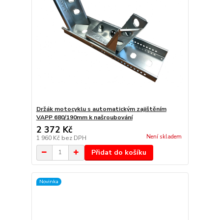
Držák motocyklu s automatickým zajištěním
VAPP 680/190mm k našroubování
2 372 Kč
Není skladem
1 960 Kč
bez DPH
Přidat do košíku
Novinka