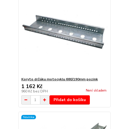
Koryto držáku motocyklu 680/190mm pozink
1 162 Kč
Není skladem
960 Kč
bez DPH
Přidat do košíku
Novinka