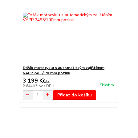
Držák motocyklu s automatickým zajištěním
VAPP 2495/190mm pozink
3 199 Kč
/
ks
Skladem
2 644 Kč
bez DPH
Přidat do košíku