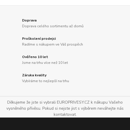
Doprava
Doprava celého sortimentu až domů
Proškolení prodejci
Radíme s nákupem ve Váš prospěch
Ověřeno 10 let
Jsme na trhu více než 10 let
Záruka kvality
Vybíráme to nejlepší na trhu
Děkujeme že jste si vybrali EUROPRIVESY.CZ k nákupu Vašeho
vysněného přívěsu. Pokud si nejste jist s výběrem neváhejte nás
kontaktovat.