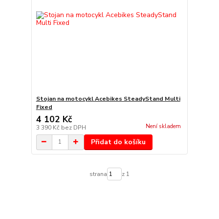
Stojan na motocykl Acebikes SteadyStand Multi
Fixed
4 102 Kč
Není skladem
3 390 Kč
bez DPH
Přidat do košíku
strana
z 1