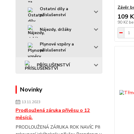
Závěr b
Ostatní díly a
příslušenství
109 K
90 Kč
be
Nájezdy, držáky
Plynové vzpěry a
příslušenství
PŘÍSLUŠENSTVÍ
Novinky
13.11.2023
Prodloužená záruka přívěsu o 12
měsíců.
PRODLOUŽENÁ ZÁRUKA ROK NAVÍC Při