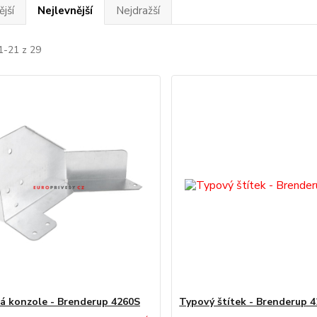
jší
Nejlevnější
Nejdražší
1-21 z 29
á konzole - Brenderup 4260S
Typový štítek - Brenderup 