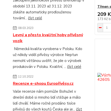
zakoupení jakéhokoliv přívěsu Brenderup v
období 13.11. 2023 až 31.12. 2023
Třmen s
získáte automaticky prodlouženou
209 K
tovární...
číst celé
173 Kč
b
08.03.2023
Levný a přesto kvalitní hoby přívěsný
vozík
Německá kvalita vyrobena v Polsku. Kdo
už někdy viděl přívěsy výrobce Neptun
nemohl většinou uvěřit, že jde o výrobek
produkován v Polsku. Kvalitní, ...
číst celé
12.10.2022
Recenze e-shopu Europřívěsy.cz
Vaše recenze nám pomůže Bohužel v
dnešní době si mnoho lidí stěžuje a málo
lidí chválí. Máme ročně prodáno tisíce
přívěsů do všech koutů Česka ale je...
číst