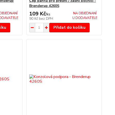
renderup
Čep pantu pro přední / zadní bočnici -
Brenderup 4260S
109 Kč
OBJEDNANÍ
NA OBJEDNANÍ
/
ks
ODAVATELE
U DODAVATELE
90 Kč
bez DPH
šíku
Přidat do košíku