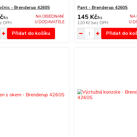
očnic - Brenderup 4260S
Pant - Brenderup 4260S
č
145 Kč
NA OBJEDNANÍ
NA 
/
ks
/
ks
U DODAVATELE
U D
z DPH
120 Kč
bez DPH
Přidat do košíku
Přidat do ko