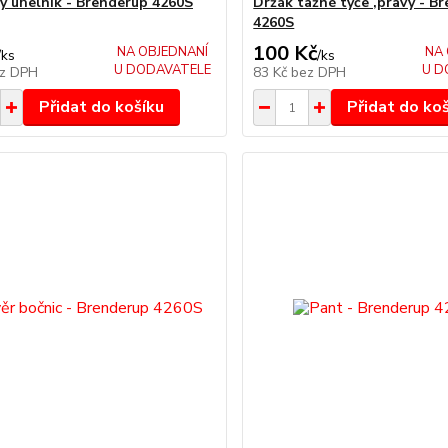
ý úhelník - Brenderup 4260S
Držák tažné tyče ,pravý - B
4260S
100 Kč
NA OBJEDNANÍ
NA 
/
ks
/
ks
U DODAVATELE
U D
z DPH
83 Kč
bez DPH
Přidat do košíku
Přidat do ko