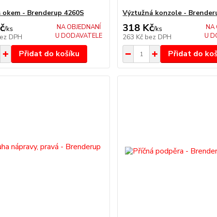
 okem - Brenderup 4260S
Výztužná konzole - Brender
č
318 Kč
NA OBJEDNANÍ
NA 
/
ks
/
ks
U DODAVATELE
U D
ez DPH
263 Kč
bez DPH
Přidat do košíku
Přidat do ko