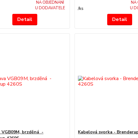
NA OBJEDNANÍ
NA 
U DODAVATELE
U D
/
ks
Detail
Detail
 VGB09M, brzděná -
Kabelová svorka - Brenderu