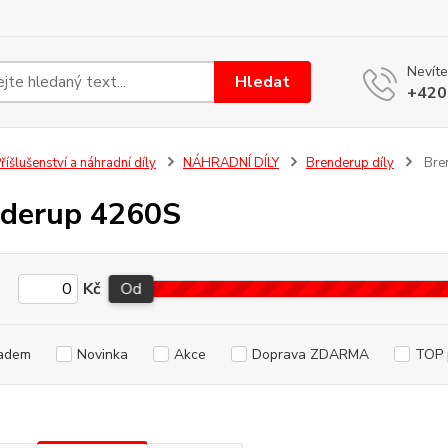
Nevíte
Hledat
+420
říšlušenství a náhradní díly
NÁHRADNÍ DÍLY
Brenderup díly
Bre
derup 4260S
Kč
Od
adem
Novinka
Akce
Doprava ZDARMA
TOP 