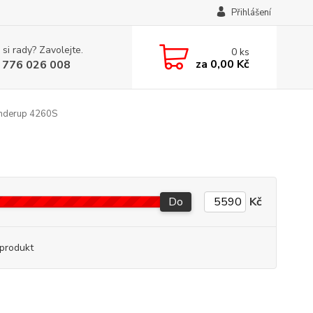
Přihlášení
 si rady? Zavolejte.
0
ks
za
0,00 Kč
 776 026 008
nderup 4260S
Do
Kč
produkt