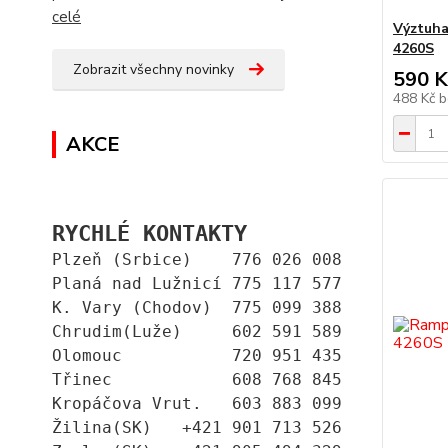
celé
Výztuha
4260S
Zobrazit všechny novinky
590 K
488 Kč
b
AKCE
RYCHLÉ KONTAKTY
Plzeň (Srbice)    776 026 008
Planá nad Lužnicí 775 117 577
K. Vary (Chodov)  775 099 388
Chrudim(Luže)     602 591 589
Olomouc           720 951 435
Třinec            608 768 845
Kropáčova Vrut.   603 883 099
Žilina(SK)   +421 901 713 526