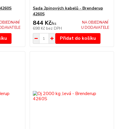
 4260S
Sada 2pinových kabelů - Brenderup
4260S
844 Kč
OBJEDNANÍ
NA OBJEDNANÍ
/
ks
ODAVATELE
U DODAVATELE
698 Kč
bez DPH
šíku
Přidat do košíku