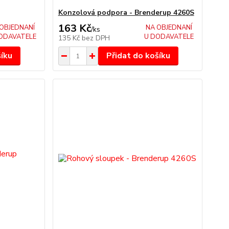
Konzolová podpora - Brenderup 4260S
163 Kč
OBJEDNANÍ
NA OBJEDNANÍ
/
ks
ODAVATELE
U DODAVATELE
135 Kč
bez DPH
šíku
Přidat do košíku