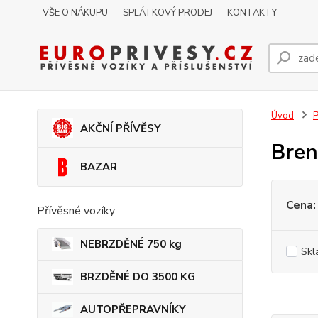
VŠE O NÁKUPU
SPLÁTKOVÝ PRODEJ
KONTAKTY
Úvod
P
AKČNÍ PŘÍVĚSY
Bren
BAZAR
Cena:
Přívěsné vozíky
NEBRZDĚNÉ 750 kg
Skl
BRZDĚNÉ DO 3500 KG
AUTOPŘEPRAVNÍKY