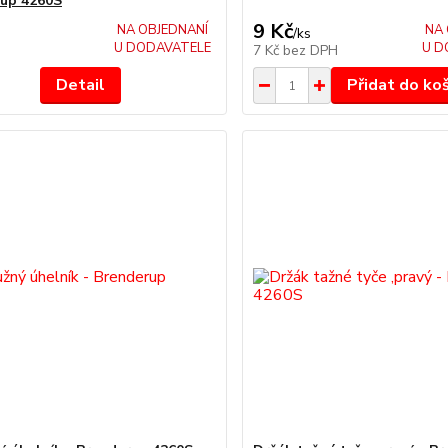
up 4260S
9 Kč
NA OBJEDNANÍ
NA 
/
ks
U DODAVATELE
U D
7 Kč
bez DPH
Detail
Přidat do ko