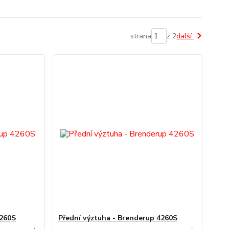
strana
z 2
další
4260S
Přední výztuha - Brenderup 4260S