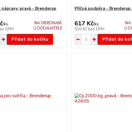
 nápravy, pravá - Brenderup
Příčná podpěra - Brenderup
č
617 Kč
NA OBJEDNANÍ
NA 
/
ks
/
ks
U DODAVATELE
U D
ez DPH
510 Kč
bez DPH
Přidat do košíku
Přidat do ko