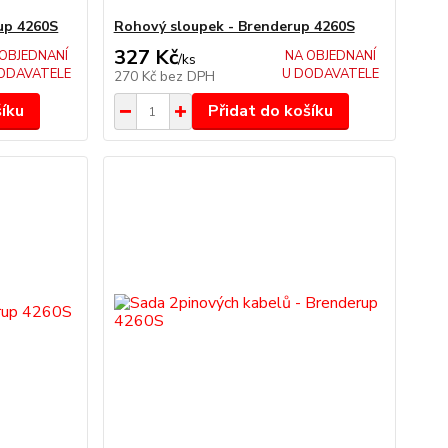
up 4260S
Rohový sloupek - Brenderup 4260S
327 Kč
OBJEDNANÍ
NA OBJEDNANÍ
/
ks
ODAVATELE
U DODAVATELE
270 Kč
bez DPH
šíku
Přidat do košíku