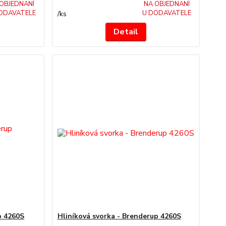
OBJEDNANÍ
NA OBJEDNANÍ
ODAVATELE
U DODAVATELE
/
ks
Detail
p 4260S
Hliníková svorka - Brenderup 4260S