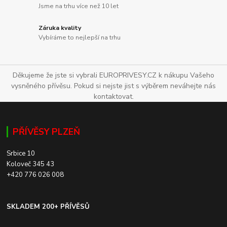
Jsme na trhu více než 10 let
Záruka kvality
Vybíráme to nejlepší na trhu
Děkujeme že jste si vybrali EUROPRIVESY.CZ k nákupu Vašeho
vysněného přívěsu. Pokud si nejste jist s výběrem neváhejte nás
kontaktovat.
PŘÍVĚSY PLZEŇ
Srbice 10
Koloveč 345 43
+420 776 026 008
SKLADEM 200+ PŘÍVĚSŮ