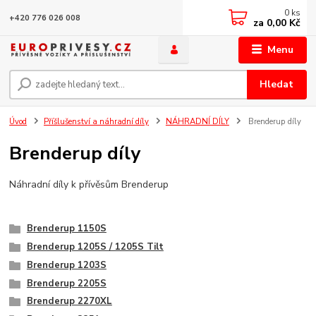
0
ks
+420 776 026 008
za
0,00 Kč
Menu
Hledat
Úvod
Příšlušenství a náhradní díly
NÁHRADNÍ DÍLY
Brenderup díly
Brenderup díly
Náhradní díly k přívěsům Brenderup
Brenderup 1150S
Brenderup 1205S / 1205S Tilt
Brenderup 1203S
Brenderup 2205S
Brenderup 2270XL