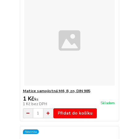
Matice samojistná M6, 8, zn, DIN 985
1 Kč
/
ks
Skladem
1 Kč
bez DPH
Přidat do košíku
Novinka