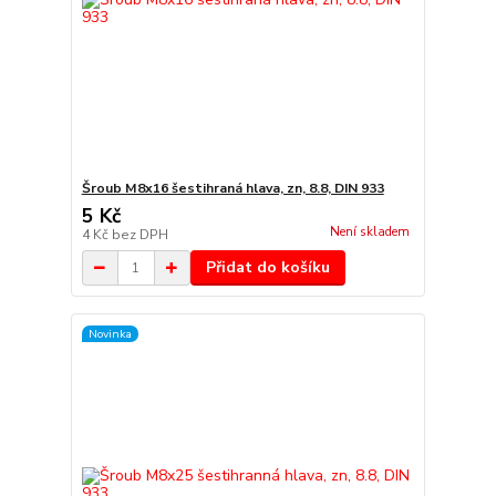
Šroub M8x16 šestihraná hlava, zn, 8.8, DIN 933
5 Kč
Není skladem
4 Kč
bez DPH
Přidat do košíku
Novinka