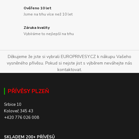
Ověřeno 10 let
Jsme na trhu více než 10 let
Záruka kvality
Vybíráme to nejlepší na trhu
Děkujeme že jste si vybrali EUROPRIVESY.CZ k nákupu Vašeho
vysněného přívěsu. Pokud si nejste jist s výběrem neváhejte nás
kontaktovat.
PŘÍVĚSY PLZEŇ
Srbice 10
Koloveč 345 43
+420 776 026 008
SKLADEM 200+ PŘÍVĚSŮ