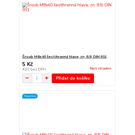
Šroub M8x40 šestihranná hlava, zn, 8.8, DIN 931
5 Kč
Není skladem
4 Kč
bez DPH
Přidat do košíku
Novinka