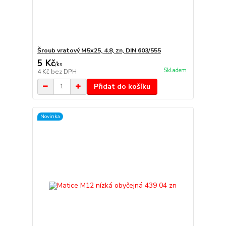
Šroub vratový M5x25, 4.8, zn, DIN 603/555
5 Kč
/
ks
Skladem
4 Kč
bez DPH
Přidat do košíku
Novinka