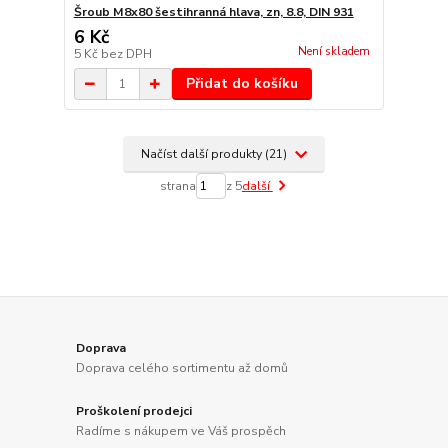
Šroub M8x80 šestihranná hlava, zn, 8.8, DIN 931
6 Kč
Není skladem
5 Kč
bez DPH
Přidat do košíku
Načíst další produkty (21)
strana
z 5
další
Doprava
Doprava celého sortimentu až domů
Proškolení prodejci
Radíme s nákupem ve Váš prospěch