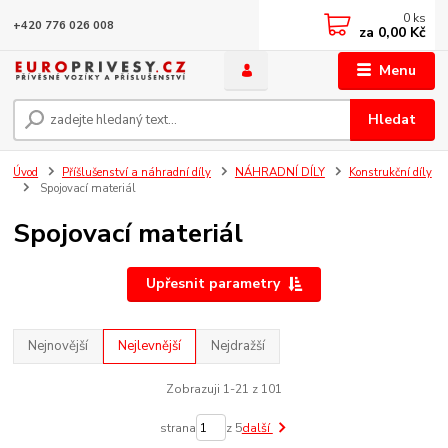
0
ks
+420 776 026 008
za
0,00 Kč
Menu
Hledat
Úvod
Příšlušenství a náhradní díly
NÁHRADNÍ DÍLY
Konstrukční díly
Spojovací materiál
Spojovací materiál
Upřesnit parametry
Nejnovější
Nejlevnější
Nejdražší
Zobrazuji 1-21 z 101
strana
z 5
další