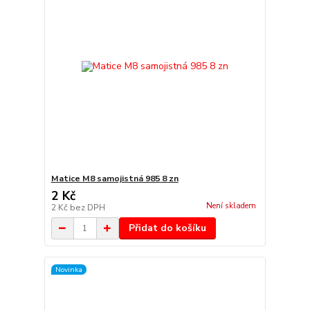
Matice M8 samojistná 985 8 zn
2 Kč
Není skladem
2 Kč
bez DPH
Přidat do košíku
Novinka