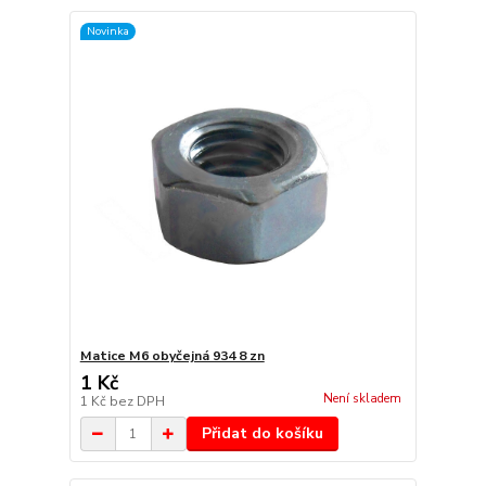
Novinka
Matice M6 obyčejná 934 8 zn
1 Kč
Není skladem
1 Kč
bez DPH
Přidat do košíku