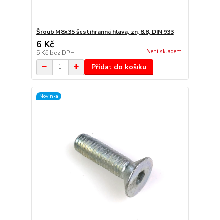
Šroub M8x35 šestihranná hlava, zn, 8.8, DIN 933
6 Kč
Není skladem
5 Kč
bez DPH
Přidat do košíku
Novinka