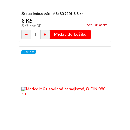
Šroub imbus záp. M8x30 7991 8,8 zn
6 Kč
Není skladem
5 Kč
bez DPH
Přidat do košíku
Novinka