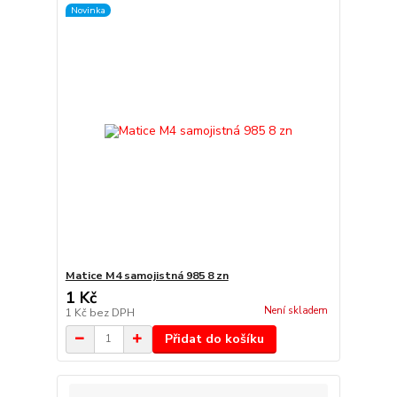
Novinka
Matice M4 samojistná 985 8 zn
1 Kč
Není skladem
1 Kč
bez DPH
Přidat do košíku