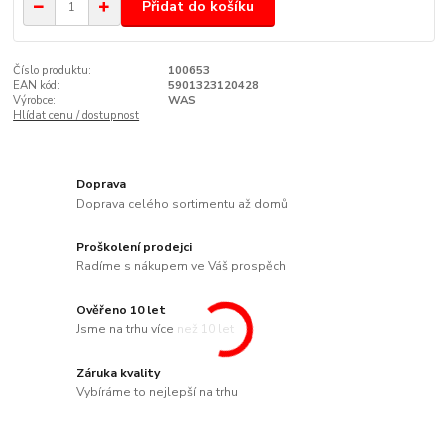
Přidat do košíku
Číslo produktu:
100653
EAN kód:
5901323120428
Výrobce:
WAS
Hlídat cenu / dostupnost
Doprava
Doprava celého sortimentu až domů
Proškolení prodejci
Radíme s nákupem ve Váš prospěch
Ověřeno 10 let
Jsme na trhu více než 10 let
Záruka kvality
Vybíráme to nejlepší na trhu