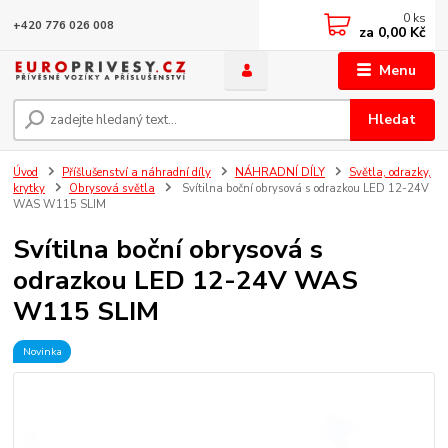
0
ks
+420 776 026 008
za
0,00 Kč
Menu
Hledat
Úvod
Příšlušenství a náhradní díly
NÁHRADNÍ DÍLY
Světla, odrazky,
krytky
Obrysová světla
Svítilna boční obrysová s odrazkou LED 12-24V
WAS W115 SLIM
Svítilna boční obrysová s
odrazkou LED 12-24V WAS
W115 SLIM
Novinka