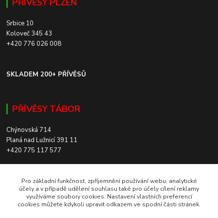
PŘÍVĚSY PLZEŇ
Srbice 10
Koloveč 345 43
+420 776 026 008
SKLADEM 200+ PŘÍVĚSŮ
PŘÍVĚSY TÁBOR
Chýnovská 714
Planá nad Lužnicí 391 11
+420 775 117 577
SKLADEM 200+ PŘÍVĚSŮ
Pro základní funkčnost, zpříjemnění používání webu, analytické
účely a v případě udělení souhlasu také pro účely cílení reklamy
využíváme soubory cookies. Nastavení vlastních preferencí
ROZVOZ PO CELÉ ČR
cookies můžete kdykoli upravit odkazem ve spodní části stránek.