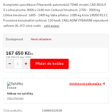
Kompletní specifikace Přepravník automobilů TEMA model CAR 8021/3
S Ložná plocha: 8000 x 2160 mm Celková hmotnost: 2700 - 3500 kg
Užitná hmotnost: 1605 - 2405 kg Váha přívěsu: 1095 kg Kola 195/50 R13 C
Povolená konstrukční rychlost: 130 km/h ZÁKLADNÍ VYBAVENÍ nájezdové
zařízení AL-KO silný svařo...
celý popis
Dostupnost
Není skladem
167 650 Kč
/
ks
138 554 Kč
bez DPH
Přidat do košíku
Splátková kalkulačka
Nákup na splátky
Více informací
Číslo produktu:
CAR80213S35