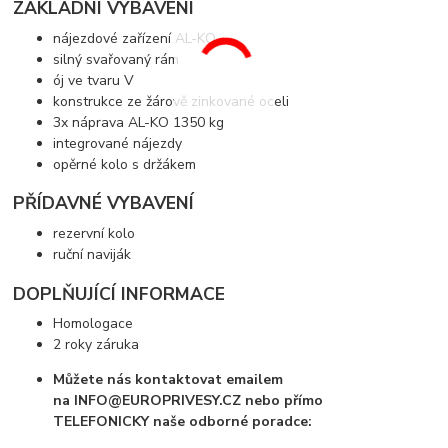
ZÁKLADNÍ VYBAVENÍ
nájezdové zařízení AL-KO
silný svařovaný rám
ój ve tvaru V
konstrukce ze žárově zinkované oceli
3x náprava AL-KO 1350 kg
integrované nájezdy
opěrné kolo s držákem
PŘÍDAVNÉ VYBAVENÍ
rezervní kolo
ruční naviják
DOPLŇUJÍCÍ INFORMACE
Homologace
2 roky záruka
Můžete nás kontaktovat emailem
na INFO@EUROPRIVESY.CZ nebo přímo
TELEFONICKY naše odborné poradce: