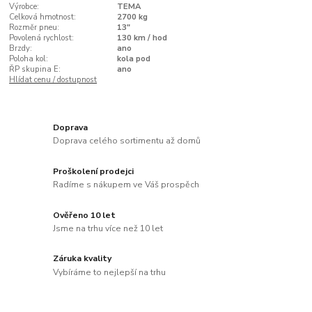
Výrobce:
TEMA
Celková hmotnost:
2700 kg
Rozměr pneu:
13"
Povolená rychlost:
130 km / hod
Brzdy:
ano
Poloha kol:
kola pod
ŘP skupina E:
ano
Hlídat cenu / dostupnost
Doprava
Doprava celého sortimentu až domů
Proškolení prodejci
Radíme s nákupem ve Váš prospěch
Ověřeno 10 let
Jsme na trhu více než 10 let
Záruka kvality
Vybíráme to nejlepší na trhu