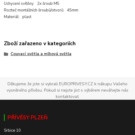
Uchycení svítilny: 2x šroub M5
Rozteč montážních šroubů/otvorů: 45mm
Materiál: plast
Zboží zařazeno v kategoriích
Couvací světla a mlhová světla
Děkujeme že jste si vybrali EUROPRIVESY.CZ k nákupu Vašeho
vysněného přívěsu. Pokud si nejste jist s výběrem neváhejte nás
kontaktovat.
PŘÍVĚSY PLZEŇ
Srbice 10