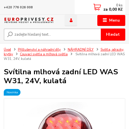
0
ks
+420 776 026 008
za
0,00 Kč
Menu
Hledat
Úvod
Příšlušenství a náhradní díly
NÁHRADNÍ DÍLY
Světla, odrazky,
krytky
Couvací světla a mlhová světla
Svítilna mlhová zadní LED WAS
W31, 24V, kulatá
Svítilna mlhová zadní LED WAS
W31, 24V, kulatá
Novinka