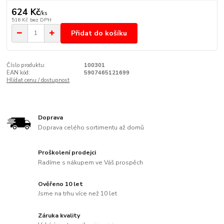
624 Kč
/
ks
516 Kč
bez DPH
Přidat do košíku
Číslo produktu:
100301
EAN kód:
5907465121699
Hlídat cenu / dostupnost
Doprava
Doprava celého sortimentu až domů
Proškolení prodejci
Radíme s nákupem ve Váš prospěch
Ověřeno 10 let
Jsme na trhu více než 10 let
Záruka kvality