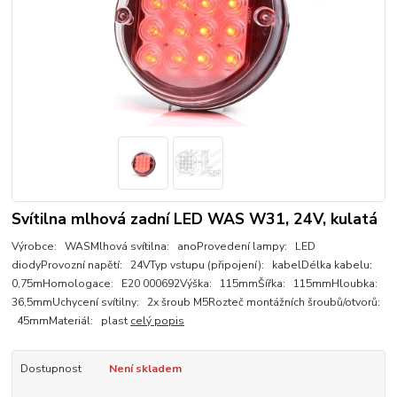
Svítilna mlhová zadní LED WAS W31, 24V, kulatá
Výrobce: WASMlhová svítilna: anoProvedení lampy: LED
diodyProvozní napětí: 24VTyp vstupu (připojení): kabelDélka kabelu:
0,75mHomologace: E20 000692Výška: 115mmŠířka: 115mmHloubka:
36,5mmUchycení svítilny: 2x šroub M5Rozteč montážních šroubů/otvorů:
45mmMateriál: plast
celý popis
Dostupnost
Není skladem