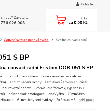
Přihlášení
 si rady? Zavolejte.
0
ks
za
0,00 Kč
 776 026 008
Couvací světla a mlhová světla
Svítilna couvací zadní
-051 S BP
ilna couvací zadní Fristom DOB-051 S BP
e: FristomUrčení strany: levá/praváZpětná svítilna
čka): anoProvedení lampy: žárovkovéŽárovky součástí
: neProvozní napětí: 12/24V (dle žárovek)Typ vstupu
ojení): průchodkaHomologace: anoVýška: 70mmŠířka:
loubka: 61mmUchycení svítilny: 2x šroub M5...
celý popis