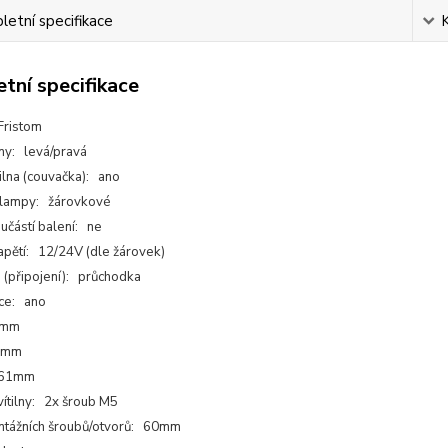
etní specifikace
tní specifikace
Fristom
any: levá/pravá
ilna (couvačka): ano
 lampy: žárovkové
učástí balení: ne
apětí: 12/24V (dle žárovek)
 (připojení): průchodka
ce: ano
0mm
5mm
 61mm
vítilny: 2x šroub M5
ntážních šroubů/otvorů: 60mm