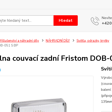
Nevíte
Hledat
+420
říšlušenství a náhradní díly
NÁHRADNÍ DÍLY
Světla, odrazky, krytky
OB-051 S BP
ilna couvací zadní Fristom DOB
Svít
Výrobc
(couva
balení
(přip
135mmH