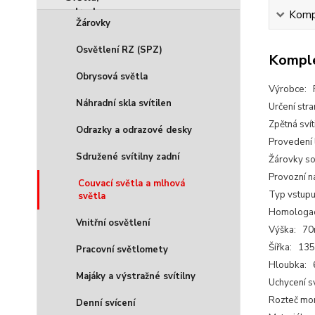
Kompl
Žárovky
Osvětlení RZ (SPZ)
Komple
Obrysová světla
Výrobce: 
Náhradní skla svítilen
Určení str
Zpětná svít
Odrazky a odrazové desky
Provedení
Sdružené svítilny zadní
Žárovky so
Provozní n
Couvací světla a mlhová
Typ vstupu
světla
Homologa
Vnitřní osvětlení
Výška: 7
Šířka: 13
Pracovní světlomety
Hloubka:
Majáky a výstražné svítilny
Uchycení s
Rozteč mo
Denní svícení