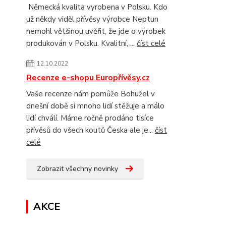
Německá kvalita vyrobena v Polsku. Kdo
už někdy viděl přívěsy výrobce Neptun
nemohl většinou uvěřit, že jde o výrobek
produkován v Polsku. Kvalitní, ...
číst celé
12.10.2022
Recenze e-shopu Europřívěsy.cz
Vaše recenze nám pomůže Bohužel v
dnešní době si mnoho lidí stěžuje a málo
lidí chválí. Máme ročně prodáno tisíce
přívěsů do všech koutů Česka ale je...
číst
celé
Zobrazit všechny novinky
AKCE