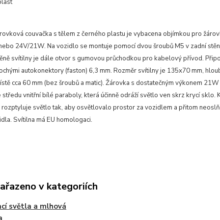
plast
árovková couvačka s tělem z černého plastu je vybacena objímkou pro žáro
bo 24V/21W. Na vozidlo se montuje pomocí dvou šroubů M5 v zadní stěně 
těně svítilny je dále otvor s gumovou průchodkou pro kabelový přívod. Připo
ochými autokonektory (faston) 6,3 mm. Rozměr svítilny je 135x70 mm, hlou
místě cca 60 mm (bez šroubů a matic). Žárovka s dostatečným výkonem 21W 
středu vnitřní bílé paraboly, která účinně odráží světlo ven skrz krycí sklo. 
 rozptyluje světlo tak, aby osvětlovalo prostor za vozidlem a přitom neosl
idla. Svítilna má EU homologaci.
zařazeno v kategoriích
cí světla a mlhová
a