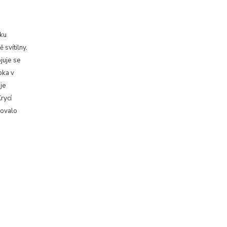
vku
svítilny.
juje se
bka v
je
Krycí
ňovalo