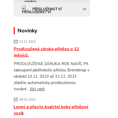
PŘÍSLUŠENSTVÍ
Novinky
13.11.2023
Prodloužená záruka přívěsu o 12
měsíců.
PRODLOUŽENÁ ZÁRUKA ROK NAVÍC Při
zakoupení jakéhokoliv přívěsu Brenderup v
období 13.11. 2023 až 31.12. 2023
získáte automaticky prodlouženou
tovární...
číst celé
08.03.2023
Levný a přesto kvalitní hoby přívěsný
vozík