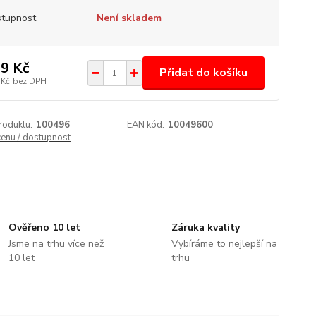
tupnost
Není skladem
9 Kč
Přidat do košíku
 Kč
bez DPH
roduktu:
100496
EAN kód:
10049600
cenu / dostupnost
Ověřeno 10 let
Záruka kvality
Jsme na trhu více než
Vybíráme to nejlepší na
10 let
trhu