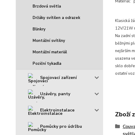
Materiál: 
Brzdová světla
Držáky svítilen a odrazek
Klasická ž
12V/21W ne
Blinkry
Na zadní s
Montážní svítilny
běžnými pl
nejširším 
Montážní materiál
usazena ve 
Poziční tykadla
sklo dobře
ostatní voz
Spojovací zařízení
Uzávěry, panty
Elektroinstalace
Zboží 
Pomůcky pro údržbu
Couva
světl