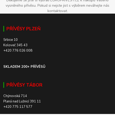
Děkujeme že jste si vybrali EUROPRIVESY.CZ k nákupu Vašeho
vysněného přívěsu. Pokud si nejste jist s výběrem neváhejte nás
kontaktovat.
PŘÍVĚSY PLZEŇ
Srbice 10
Koloveč 345 43
+420 776 026 008
SKLADEM 200+ PŘÍVĚSŮ
PŘÍVĚSY TÁBOR
Chýnovská 714
Planá nad Lužnicí 391 11
+420 775 117 577