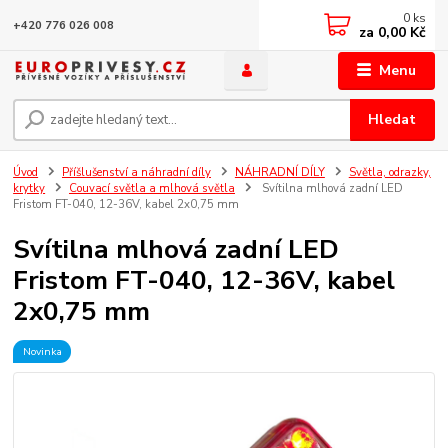
0
ks
+420 776 026 008
za
0,00 Kč
Menu
Hledat
Úvod
Příšlušenství a náhradní díly
NÁHRADNÍ DÍLY
Světla, odrazky,
krytky
Couvací světla a mlhová světla
Svítilna mlhová zadní LED
Fristom FT-040, 12-36V, kabel 2x0,75 mm
Svítilna mlhová zadní LED
Fristom FT-040, 12-36V, kabel
2x0,75 mm
Novinka