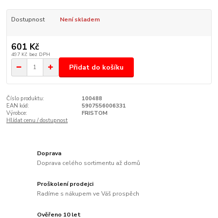
Dostupnost
Není skladem
601 Kč
497 Kč
bez DPH
Přidat do košíku
Číslo produktu:
100488
EAN kód:
5907556006331
Výrobce:
FRISTOM
Hlídat cenu / dostupnost
Doprava
Doprava celého sortimentu až domů
Proškolení prodejci
Radíme s nákupem ve Váš prospěch
Ověřeno 10 let