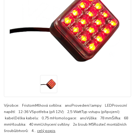
Výrobce: FristomMlhová svítilna: anoProvedení lampy: LEDProvozní
napětí: 12-36 VSpotřeba (při 12V): 2,5 WattTyp vstupu (připojení):
kabelDélka kabelu: 0,75 mHomologace: anoVýška: 78 mmŠířka: 68
mmHloubka: 40 mmUchycení svítilny: 2x šroub M5Rozteč montážních
šroubů/otvorů: 4...
celý popis