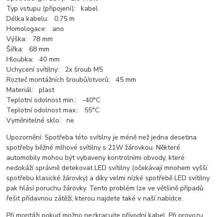
Typ vstupu (připojení): kabel
Délka kabelu: 0,75 m
Homologace: ano
Výška: 78 mm
Šířka: 68 mm
Hloubka: 40 mm
Uchycení svítilny: 2x šroub M5
Rozteč montážních šroubů/otvorů: 45 mm
Materiál: plast
Teplotní odolnost min.: -40°C
Teplotní odolnost max.: 55°C
Vyměnitelné sklo: ne
Upozornění: Spotřeba této svítilny je méně než jedna desetina
spotřeby běžné mlhové svítilny s 21W žárovkou. Některé
automobily mohou být vybaveny kontrolními obvody, které
nedokáží správně detekovat LED svítilny (očekávají mnohem vyšší
spotřebu klasické žárovky) a díky velmi nízké spotřebě LED svítilny
pak hlásí poruchu žárovky. Tento problém lze ve většině případů
řešit přídavnou zátěží, kterou najdete také v naší nabídce.
Při montáži pokud možno nezkracujte přívodní kabel. Při provozu