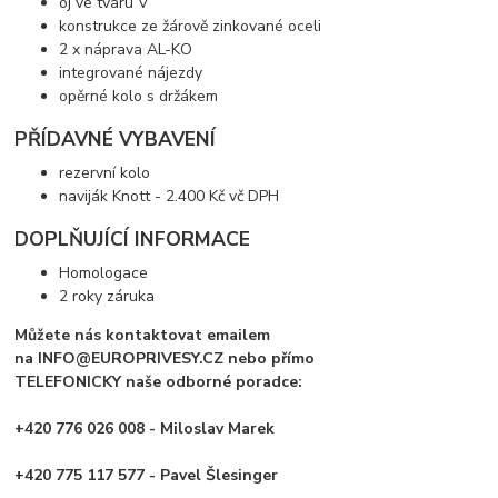
ój ve tvaru V
konstrukce ze žárově zinkované oceli
2 x náprava AL-KO
integrované nájezdy
opěrné kolo s držákem
PŘÍDAVNÉ VYBAVENÍ
rezervní kolo
naviják Knott - 2.400 Kč vč DPH
DOPLŇUJÍCÍ INFORMACE
Homologace
2 roky záruka
Můžete nás kontaktovat emailem
na INFO@EUROPRIVESY.CZ nebo přímo
TELEFONICKY naše odborné poradce:
+420 776 026 008 - Miloslav Marek
+420 775 117 577 - Pavel Šlesinger