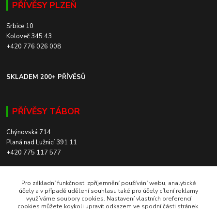
PŘÍVĚSY PLZEŇ
Srbice 10
Koloveč 345 43
+420 776 026 008
SKLADEM 200+ PŘÍVĚSŮ
PŘÍVĚSY TÁBOR
Chýnovská 714
Planá nad Lužnicí 391 11
+420 775 117 577
SKLADEM 200+ PŘÍVĚSŮ
Pro základní funkčnost, zpříjemnění používání webu, analytické
účely a v případě udělení souhlasu také pro účely cílení reklamy
využíváme soubory cookies. Nastavení vlastních preferencí
ROZVOZ PO CELÉ ČR
cookies můžete kdykoli upravit odkazem ve spodní části stránek.