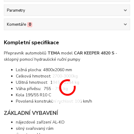
Parametry
Komentáře
0
Kompletní specifikace
Přepravník automobilů
TEMA
model
CAR KEEPER 4820 S
-
sklopný pomocí hydraulické ruční pumpy
Ložná plocha: 4800x2060 mm
Celková hmotnost: 2700-3000kg
Užitná hmotnost: 1945 - 2244 kg
Váha přívěsu: 755 - 756 kg
Kola 195/55 R10 C
Povolená konstrukční rychlost: 100 km/h
ZÁKLADNÍ VYBAVENÍ
nájezdové zařízení AL-KO
silný svařovaný rám