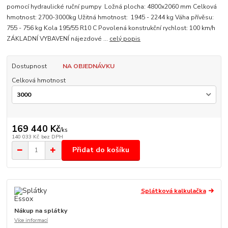
pomocí hydraulické ruční pumpy Ložná plocha: 4800x2060 mm Celková
hmotnost: 2700-3000kg Užitná hmotnost: 1945 - 2244 kg Váha přívěsu:
755 - 756 kg Kola 195/55 R10 C Povolená konstrukční rychlost: 100 km/h
ZÁKLADNÍ VYBAVENÍ nájezdové ...
celý popis
Dostupnost
NA OBJEDNÁVKU
Celková hmotnost
169 440 Kč
/
ks
140 033 Kč
bez DPH
Přidat do košíku
Splátková kalkulačka
Nákup na splátky
Více informací