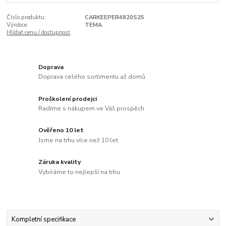
Číslo produktu:
CARKEEPER4820S25
Výrobce:
TEMA
Hlídat cenu / dostupnost
Doprava
Doprava celého sortimentu až domů
Proškolení prodejci
Radíme s nákupem ve Váš prospěch
Ověřeno 10 let
Jsme na trhu více než 10 let
Záruka kvality
Vybíráme to nejlepší na trhu
Kompletní specifikace