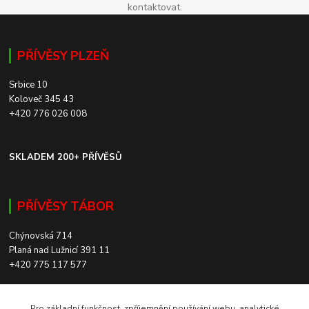
kontaktovat.
PŘÍVĚSY PLZEŇ
Srbice 10
Koloveč 345 43
+420 776 026 008
SKLADEM 200+ PŘÍVĚSŮ
PŘÍVĚSY TÁBOR
Chýnovská 714
Planá nad Lužnicí 391 11
+420 775 117 577
SKLADEM 200+ PŘÍVĚSŮ
Pro základní funkčnost, zpříjemnění používání webu, analytické