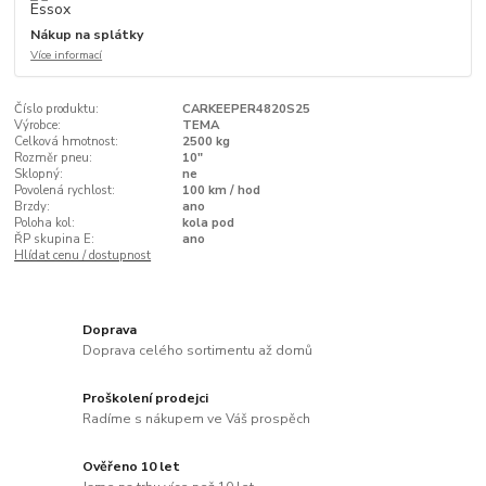
Nákup na splátky
Více informací
Číslo produktu:
CARKEEPER4820S25
Výrobce:
TEMA
Celková hmotnost:
2500 kg
Rozměr pneu:
10"
Sklopný:
ne
Povolená rychlost:
100 km / hod
Brzdy:
ano
Poloha kol:
kola pod
ŘP skupina E:
ano
Hlídat cenu / dostupnost
Doprava
Doprava celého sortimentu až domů
Proškolení prodejci
Radíme s nákupem ve Váš prospěch
Ověřeno 10 let