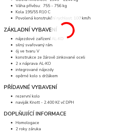
Váha přívěsu: 755 - 756 kg
Kola 195/55 R10 C
Povolená konstrukční rychlost: 100 km/h
ZÁKLADNÍ VYBAVENÍ
nájezdové zařízení AL-KO
silný svařovaný rám
ój ve tvaru V
konstrukce ze žárově zinkované oceli
2 x náprava AL-KO
integrované nájezdy
opěrné kolo s držákem
PŘÍDAVNÉ VYBAVENÍ
rezervní kolo
naviják Knott - 2.400 Kč vč DPH
DOPLŇUJÍCÍ INFORMACE
Homologace
2 roky záruka