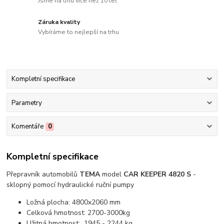
Jsme na trhu více než 10 let
Záruka kvality
Vybíráme to nejlepší na trhu
Kompletní specifikace
Parametry
Komentáře
0
Kompletní specifikace
Přepravník automobilů
TEMA
model
CAR KEEPER 4820 S
-
sklopný pomocí hydraulické ruční pumpy
Ložná plocha: 4800x2060 mm
Celková hmotnost: 2700-3000kg
Užitná hmotnost: 1945 - 2244 kg