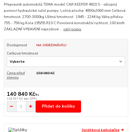
Přepravník automobilů TEMA model CAR KEEPER 4820 S - sklopný
pomocí hydraulické ruční pumpy Ložná plocha: 4800x2060 mm Celková
hmotnost: 2700-3000kg Užitná hmotnost: 1945 - 2244 kg Váha přívěsu:
755 - 756 kg Kola 195/55 R10 C Povolená konstrukční rychlost: 100 km/h
ZÁKLADNÍ VYBAVENÍ nájezdové ...
celý popis
Dostupnost
NA OBJEDNÁVKU
Celková hmotnost
Cena před
158 060 Kč
slevou
140 840 Kč
/
ks
116 397 Kč
bez DPH
Přidat do košíku
Splátková kalkulačka