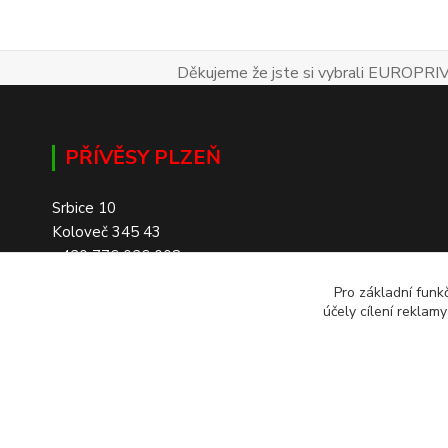
Děkujeme že jste si vybrali EUROPRIV
PŘÍVĚSY PLZEŇ
Srbice 10
Koloveč 345 43
+420 776 026 008
Pro základní funk
účely cílení reklam
SKLADEM 200+ PŘÍVĚSŮ