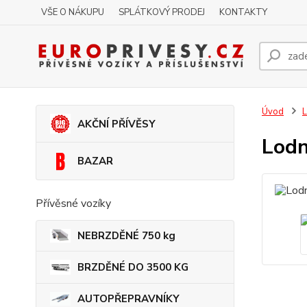
VŠE O NÁKUPU
SPLÁTKOVÝ PRODEJ
KONTAKTY
Úvod
AKČNÍ PŘÍVĚSY
Lodn
BAZAR
Přívěsné vozíky
NEBRZDĚNÉ 750 kg
BRZDĚNÉ DO 3500 KG
AUTOPŘEPRAVNÍKY