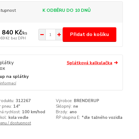
tupnost
K ODBĚRU DO 10 DNŮ
 840 Kč
/
ks
Přidat do košíku
769 Kč
bez DPH
Splátková kalkulačka
up na splátky
 informací
roduktu:
312267
Výrobce:
BRENDERUP
 pneu:
14"
Sklopný:
ne
á rychlost:
100 km/hod
Brzdy:
ano
kol:
kola vedle
ŘP skupina E:
*dle tažného vozidla
cenu / dostupnost