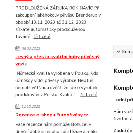
PRODLOUŽENÁ ZÁRUKA ROK NAVÍC Při
zakoupení jakéhokoliv přívěsu Brenderup v
období 13.11. 2023 až 31.12. 2023
získáte automaticky prodlouženou
tovární...
číst celé
08.03.2023
Kompl
Levný a přesto kvalitní hoby přívěsný
vozík
Komple
Německá kvalita vyrobena v Polsku. Kdo
už někdy viděl přívěsy výrobce Neptun
Komple
nemohl většinou uvěřit, že jde o výrobek
produkován v Polsku. Kvalitní, ...
číst celé
Lodní př
12.10.2022
Rám vozí
Recenze e-shopu Europřívěsy.cz
životnost 
Vaše recenze nám pomůže Bohužel v
Zadní če
dnešní době si mnoho lidí stěžuje a málo