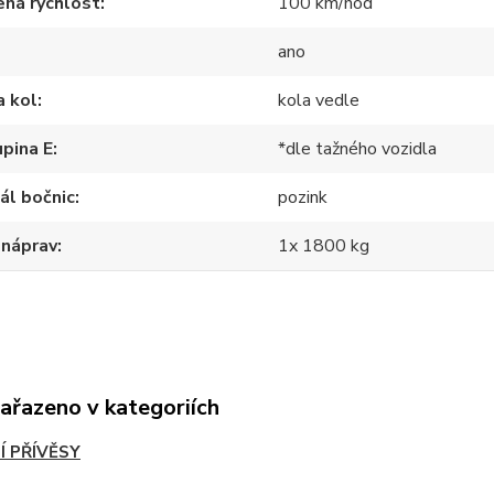
ná rychlost
100 km/hod
ano
a kol
kola vedle
pina E
*dle tažného vozidla
ál bočnic
pozink
 náprav
1x 1800 kg
zařazeno v kategoriích
Í PŘÍVĚSY