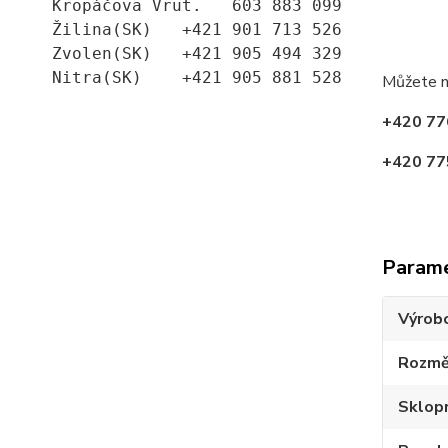
Kropáčova Vrut.   603 883 099
Žilina(SK)   +421 901 713 526
Zvolen(SK)   +421 905 494 329
Nitra(SK)    +421 905 881 528
Můžete n
+420 77
+420 77
Param
Výrob
Rozmě
Sklop