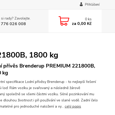
Přihlášení
 si rady? Zavolejte.
0
ks
za
0,00 Kč
 776 026 008
21800B, 1800 kg
í přívěs Brenderup PREMIUM 221800B,
 kg
tní specifikace Lodní přívěsy Brenderup - to nejlepší řešení
ši loď. Rám vozíku je svařovaný a následně žárově
aný společně se všemi částmi vozíku. Silné pozinkování mu
e dlouhou životnost i při používání ve slané vodě. Zadní čelo
ímatelné pro jednoduché naložení a vy...
celý popis