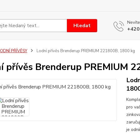
Nevíte
Hledat
+420
LODNÍ PŘÍVĚSY
Lodní přívěs Brenderup PREMIUM 221800B, 1800 kg
í přívěs Brenderup PREMIUM 2
Lodn
1800
Komple
pro va
zinkov
zaručuj
je odn