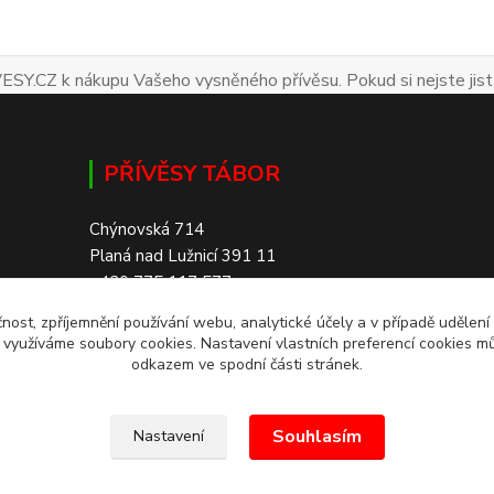
ESY.CZ k nákupu Vašeho vysněného přívěsu. Pokud si nejste jist
PŘÍVĚSY TÁBOR
Chýnovská 714
Planá nad Lužnicí 391 11
+420 775 117 577
čnost, zpříjemnění používání webu, analytické účely a v případě udělení
SKLADEM 200+ PŘÍVĚSŮ
y využíváme soubory cookies. Nastavení vlastních preferencí cookies mů
odkazem ve spodní části stránek.
Souhlasím
Nastavení