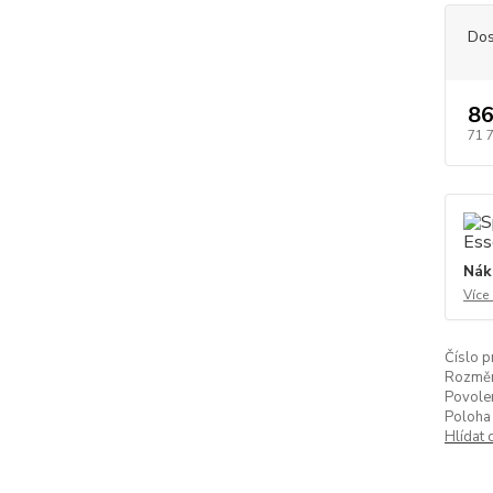
Dos
86
71 
Nák
Více
Číslo p
Rozměr
Povolen
Poloha 
Hlídat 