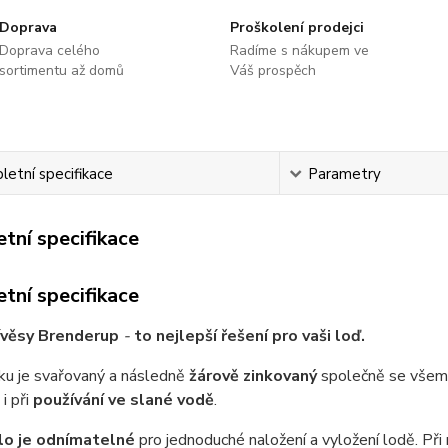
Doprava
Proškolení prodejci
Doprava celého
Radíme s nákupem ve
sortimentu až domů
Váš prospěch
etní specifikace
Parametry
tní specifikace
tní specifikace
ívěsy Brenderup
-
to nejlepší řešení pro vaši loď.
ku je svařovaný a následně
žárově zinkovaný
společně se všemi 
i při
používání ve slané vodě
.
lo je odnímatelné
pro jednoduché naložení a vyložení lodě. Při