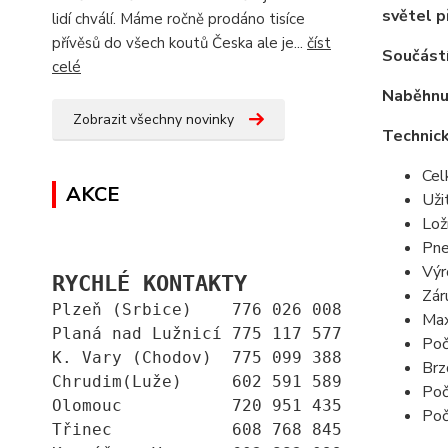
světel p
lidí chválí. Máme ročně prodáno tisíce
přívěsů do všech koutů Česka ale je...
číst
Součást
celé
Naběhnu
Zobrazit všechny novinky
Technic
Cel
AKCE
Uži
Lož
Pne
Výr
RYCHLÉ KONTAKTY
Zár
Plzeň (Srbice)    776 026 008
Max
Planá nad Lužnicí 775 117 577
Poč
K. Vary (Chodov)  775 099 388
Brz
Chrudim(Luže)     602 591 589
Poč
Olomouc           720 951 435
Poč
Třinec            608 768 845