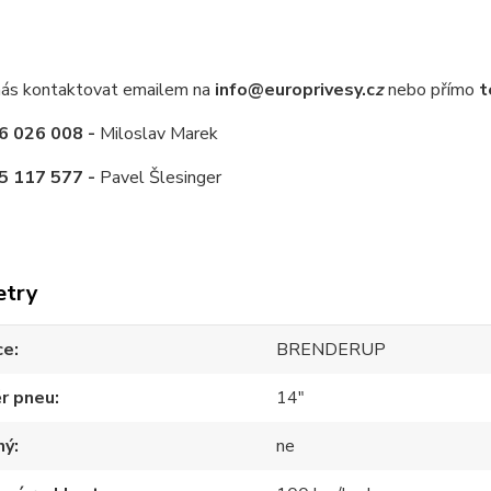
ás kontaktovat emailem na
info@europrivesy.c
z
nebo přímo
t
6 026 008 -
Miloslav Marek
5 117 577 -
Pavel Šlesinger
etry
ce
BRENDERUP
r pneu
14"
ný
ne