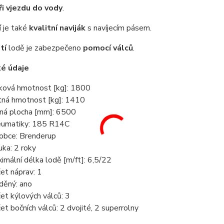
ři vjezdu do vody
.
í
je také
kvalitní naviják
s navíjecím pásem.
tí
lodě je zabezpečeno
pomocí válců
.
ké údaje
ková hmotnost [kg]: 1800
tná hmotnost [kg]: 1410
ná plocha [mm]: 6500
umatiky: 185 R14C
obce: Brenderup
uka: 2 roky
imální délka lodě [m/ft]: 6,5/22
et náprav: 1
děný: ano
et kýlových válců: 3
et bočních válců: 2 dvojité, 2 superrolny