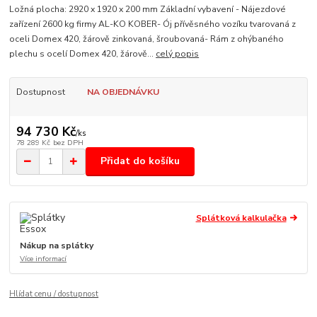
Ložná plocha: 2920 x 1920 x 200 mm Základní vybavení - Nájezdové
zařízení 2600 kg firmy AL-KO KOBER- Ój přívěsného vozíku tvarovaná z
oceli Domex 420, žárově zinkovaná, šroubovaná- Rám z ohýbaného
plechu s ocelí Domex 420, žárově...
celý popis
Dostupnost
NA OBJEDNÁVKU
94 730 Kč
/
ks
78 289 Kč
bez DPH
Přidat do košíku
Splátková kalkulačka
Nákup na splátky
Více informací
Hlídat cenu / dostupnost