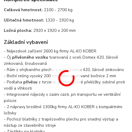
Celková hmotnost:
2100 - 2700 kg
Užitečná hmotnost:
1320 - 1920 kg
Ložná plocha:
2920 x 1920 x 200 mm
Základní vybavení
- Nájezdové zařízení 2600 kg firmy AL-KO KOBER
- Ój
přívěsného vozíku
tvarovaná z oceli Domex 420, žárově
zinkovaná, šroubovaná
- Rám z ohýbaného plechu s ocelí Domex 420, žárově zinkováno
- Boční reling vysoký 200 mm nebo svařované bočnice 2 mm
- Podlaha
přívěsu
z tvrzené, protiskluzové překližky, odolné proti
vodě a vlhkosti
- Integrované nájezdy v zadní části, při transportu ve vertikální
poloze
- 2 nápravy brzděné 1300kg firmy AL-KO KOBER s kompaktními
ložisky
- Pochozí blatníky z trapézového plechu pro snadný výstup a
nástup ze stavebního stroje
- Zástěrky na blatníky