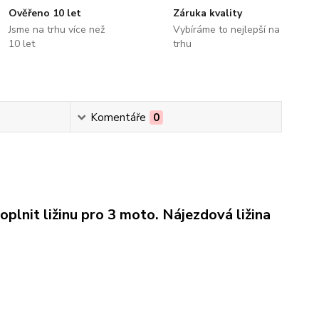
Ověřeno 10 let
Záruka kvality
Jsme na trhu více než
Vybíráme to nejlepší na
10 let
trhu
Komentáře
0
nit ližinu pro 3 moto. Nájezdová ližina