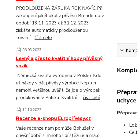
PRODLOUŽENÁ ZÁRUKA ROK NAVÍC Při
zakoupení jakéhokoliv přívěsu Brenderup v
období 13.11. 2023 až 31.12. 2023
získáte automaticky prodlouženou
tovární...
číst celé
08.03.2023
Kompl
Levný a přesto kvalitní hoby přívěsný
vozík
Komple
Německá kvalita vyrobena v Polsku. Kdo
už někdy viděl přívěsy výrobce Neptun
nemohl většinou uvěřit, že jde o výrobek
Přepra
produkován v Polsku. Kvalitní, ...
číst celé
uchyce
12.10.2022
Přeprav
Recenze e-shopu Europřívěsy.cz
Lož
Vaše recenze nám pomůže Bohužel v
Cel
dnešní době si mnoho lidí stěžuje a málo