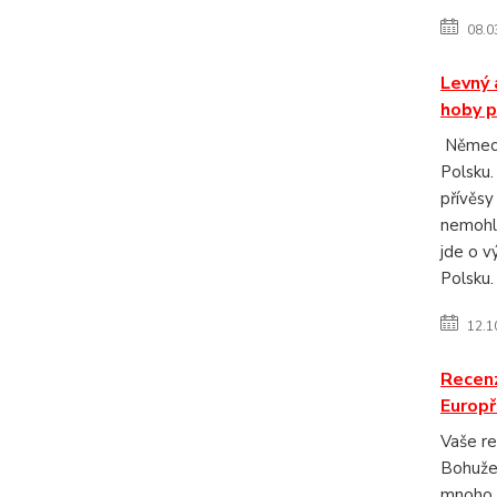
08.0
Levný 
hoby p
Německ
Polsku.
přívěs
nemohl 
jde o v
Polsku. 
12.1
Recen
Europř
Vaše r
Bohužel
mnoho l