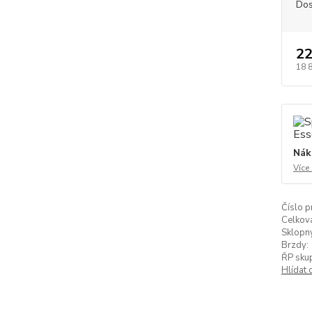
Dos
22
18 
Nák
Více
Číslo p
Celkov
Sklopn
Brzdy:
ŘP skup
Hlídat 