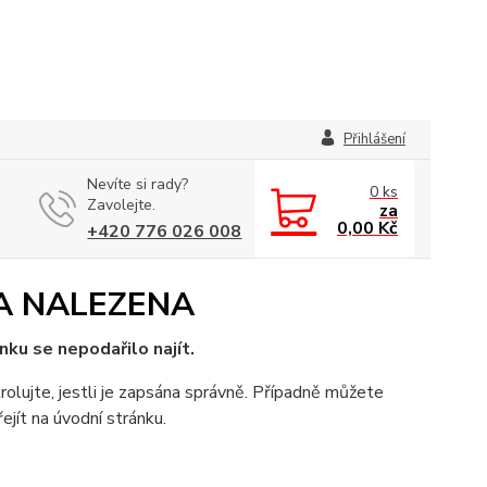
Přihlášení
Nevíte si rady?
0
ks
Zavolejte.
za
0,00 Kč
+420 776 026 008
A NALEZENA
nku se nepodařilo najít.
rolujte, jestli je zapsána správně. Případně můžete
ejít na úvodní stránku.