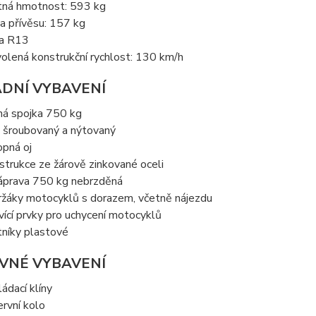
tná hmotnost: 593 kg
a přívěsu: 157 kg
a R13
olená konstrukční rychlost: 130 km/h
DNÍ VYBAVENÍ
ná spojka 750 kg
 šroubovaný a nýtovaný
opná oj
strukce ze žárově zinkované oceli
áprava 750 kg nebrzděná
ržáky motocyklů s dorazem, včetně nájezdu
vící prvky pro uchycení motocyklů
tníky plastové
VNÉ VYBAVENÍ
ládací klíny
ervní kolo