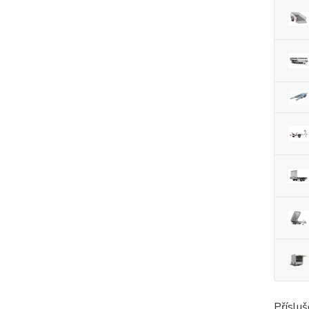
Přísluš