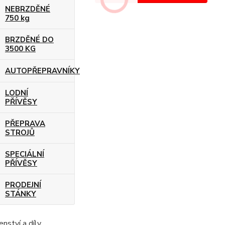
NEBRZDĚNÉ
750 kg
BRZDĚNÉ DO
3500 KG
AUTOPŘEPRAVNÍKY
LODNÍ
PŘÍVĚSY
PŘEPRAVA
STROJŮ
SPECIÁLNÍ
PŘÍVĚSY
PRODEJNÍ
STÁNKY
enství a díly