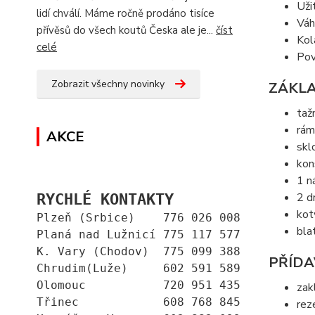
Uži
lidí chválí. Máme ročně prodáno tisíce
Váh
přívěsů do všech koutů Česka ale je...
číst
Kol
celé
Pov
Zobrazit všechny novinky
ZÁKLA
taž
rám
AKCE
skl
kon
1 n
RYCHLÉ KONTAKTY
2 d
kot
Plzeň (Srbice)    776 026 008
bla
Planá nad Lužnicí 775 117 577
K. Vary (Chodov)  775 099 388
PŘÍDA
Chrudim(Luže)     602 591 589
Olomouc           720 951 435
zak
Třinec            608 768 845
rez