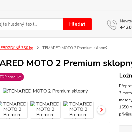
Nevíte
Hledat
+420
NEBRZDĚNÉ 750 kg
TEMARED MOTO 2 Premium sklopný
ARED MOTO 2 Premium sklopn
Ložn
TOP produkt
Přepra
3 moto
motocy
1550 m
přívěs