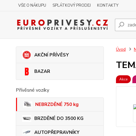
VŠE O NÁKUPU
SPLÁTKOVÝ PRODEJ
KONTAKTY
Úvod
AKČNÍ PŘÍVĚSY
TEM
BAZAR
Akce
Přívěsné vozíky
NEBRZDĚNÉ 750 kg
BRZDĚNÉ DO 3500 KG
AUTOPŘEPRAVNÍKY