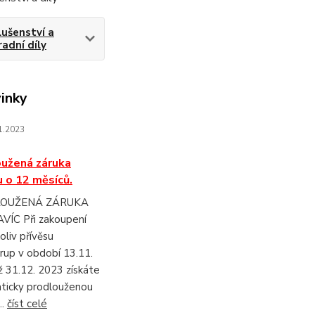
lušenství a
adní díly
inky
1.2023
užená záruka
u o 12 měsíců.
OUŽENÁ ZÁRUKA
VÍC Při zakoupení
oliv přívěsu
rup v období 13.11.
 31.12. 2023 získáte
ticky prodlouženou
..
číst celé