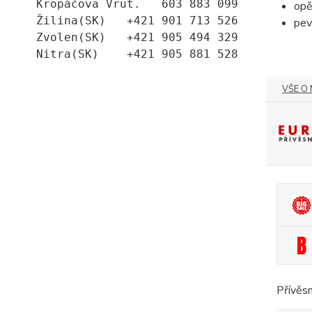
Kropáčova Vrut.   603 883 099
opě
Žilina(SK)   +421 901 713 526
pev
Zvolen(SK)   +421 905 494 329
Nitra(SK)    +421 905 881 528
VŠE O
Přívěs