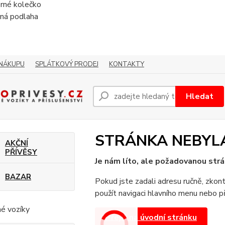
rné kolečko
ná podlaha
 NÁKUPU
SPLÁTKOVÝ PRODEJ
KONTAKTY
Hledat
STRÁNKA NEBYL
AKČNÍ
PŘÍVĚSY
Je nám líto, ale požadovanou strá
BAZAR
Pokud jste zadali adresu ručně, zkont
použít navigaci hlavního menu nebo př
né vozíky
Přejít na úvodní stránku