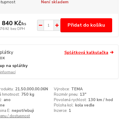
tupnost
Není skladem
 840 Kč
/
ks
Přidat do košíku
876 Kč
bez DPH
Splátková kalkulačka
up na splátky
 informací
roduktu:
21.50.000.00.06N
Výrobce:
TEMA
á hmotnost:
750 kg
Rozměr pneu:
13"
ý:
ano
Povolená rychlost:
130 km / hod
ne
Poloha kol:
kola vedle
ina E:
nepotřebuji
Inzerce:
1
cenu / dostupnost