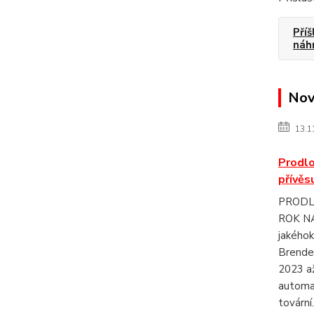
Příš
náhr
Nov
13.1
Prodlo
přívěs
PRODL
ROK NA
jakéhok
Brende
2023 až
automa
tovární.