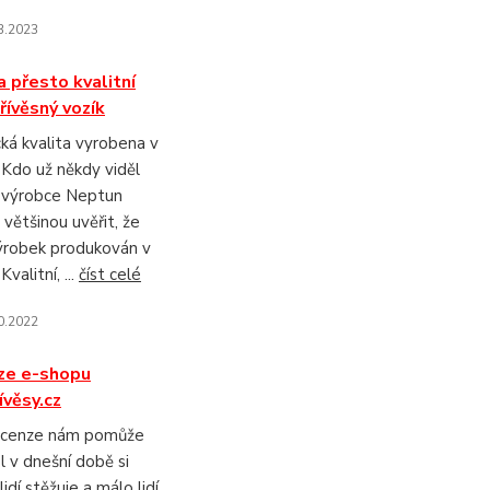
3.2023
a přesto kvalitní
řívěsný vozík
á kvalita vyrobena v
 Kdo už někdy viděl
y výrobce Neptun
většinou uvěřit, že
ýrobek produkován v
Kvalitní, ...
číst celé
0.2022
ze e-shopu
ívěsy.cz
ecenze nám pomůže
 v dnešní době si
idí stěžuje a málo lidí