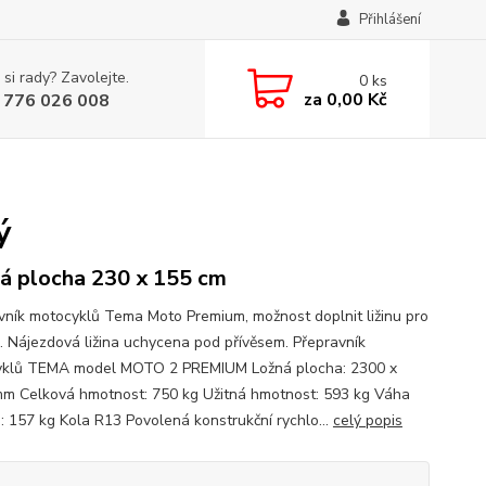
Přihlášení
 si rady? Zavolejte.
0
ks
za
0,00 Kč
 776 026 008
ý
á plocha 230 x 155 cm
vník motocyklů Tema Moto Premium, možnost doplnit ližinu pro
. Nájezdová ližina uchycena pod přívěsem. Přepravník
klů TEMA model MOTO 2 PREMIUM Ložná plocha: 2300 x
m Celková hmotnost: 750 kg Užitná hmotnost: 593 kg Váha
u: 157 kg Kola R13 Povolená konstrukční rychlo...
celý popis