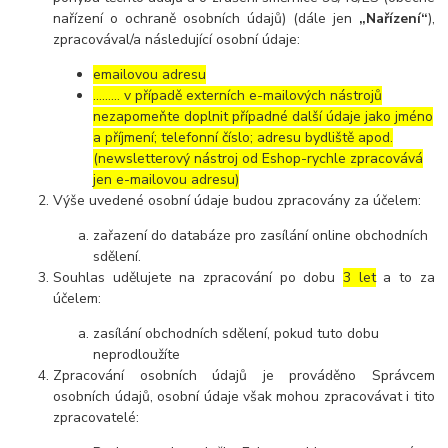
nařízení o ochraně osobních údajů) (dále jen
„Nařízení“
),
zpracovával/a následující osobní údaje:
emailovou adresu
……… v případě externích e-mailových nástrojů
nezapomeňte doplnit případné další údaje jako jméno
a příjmení; telefonní číslo; adresu bydliště apod.
(newsletterový nástroj od Eshop-rychle zpracovává
jen e-mailovou adresu)
Výše uvedené osobní údaje budou zpracovány za účelem:
zařazení do databáze pro zasílání online obchodních
sdělení.
Souhlas udělujete na zpracování po dobu
3 let
a to za
účelem:
zasílání obchodních sdělení, pokud tuto dobu
neprodloužíte
Zpracování osobních údajů je prováděno Správcem
osobních údajů, osobní údaje však mohou zpracovávat i tito
zpracovatelé: