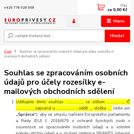
0
ks
+420 776 026 008
za
0,00 Kč
Menu
Hledat
Úvod
Souhlas se zpracováním osobních údajů pro účely rozesílky e-
mailových obchodních sdělení
Souhlas se zpracováním osobních
údajů pro účely rozesílky e-
mailových obchodních sdělení
Udělujete tímto souhlas ……………..., se sídlem ………………, IČ
………………., zapsaná u ………………… , oddíl …, vložka …..
(dále jen
„Správce“
), aby ve smyslu nařízení Evropského parlamentu
a Rady (EU) č. 2016/679 o ochraně fyzických osob v
souvislosti se zpracováním osobních údajů a o volném
pohybu těchto údajů a o zrušení směrnice 95/46/ES (obecné