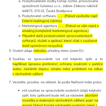
Poskytovatelem služby Eshop-rychle, provozované
společností Golemos s.r.o., sídlem Zátkovo nábřeží
448/73, 370 01, České Budějovice
Poskytovatel softwaru
……… (Pokud využíváte např.
Externí mailingový nástroj.)
Marketingová agentura
……… (Pokud se vám stará o
emailing kompletně marketingová agentura.)
Případně další poskytovatelé zpracovatelských
softwarů, služeb a aplikací, které však v současné
době společnost nevyužívá.
Osobní údaje
nebudou
předány mimo území EU.
Souhlas se zpracováním lze vzít kdykoliv zpět, a to
například úpravou preferencí ochrany soukromí v patičce
webu, zasláním dopisu, emailu nebo proklikem na odkaz
v obchodním sdělení
.
Vezměte, prosíme, na vědomí, že podle Nařízení máte právo:
vzít souhlas se zpracováním osobních údajů kdykoliv
zpět, toto zpětvzetí bude mít za následek
ukončení
rozesílky e-mailových obchodních sdělení, popř. na
vlastní žádost fyzické odstranění osobních údajů z