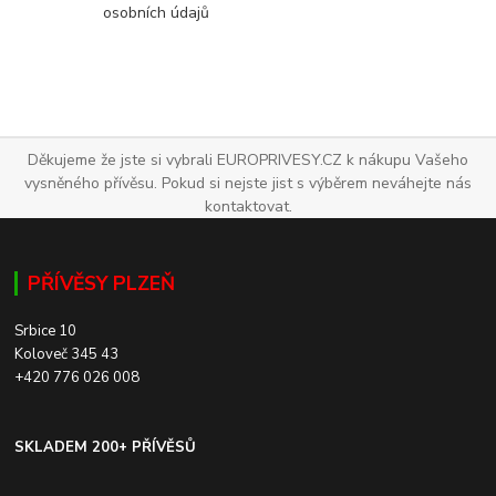
osobních údajů
Děkujeme že jste si vybrali EUROPRIVESY.CZ k nákupu Vašeho
vysněného přívěsu. Pokud si nejste jist s výběrem neváhejte nás
kontaktovat.
PŘÍVĚSY PLZEŇ
Srbice 10
Koloveč 345 43
+420 776 026 008
SKLADEM 200+ PŘÍVĚSŮ