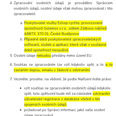
Zpracování osobních údajů je prováděno Správcem
osobních údajů, osobní údaje však mohou zpracovávat i tito
zpracovatelé:
Poskytovatel služby Eshop-rychle, provozované
společností Golemos s.r.o., sídlem Zátkovo nábřeží
448/73, 370 01, České Budějovice
Případně další poskytovatelé zpracovatelských
softwarů, služeb a aplikací, které však v současné
době společnost nevyužívá.
Osobní údaje
nebudou
předány mimo území EU.
Souhlas se zpracováním lze vzít kdykoliv zpět, a to
a to
zasláním dopisu, emailu s žádostí o odstranění
.
Vezměte, prosíme, na vědomí, že podle Nařízení máte právo:
vzít souhlas se zpracováním osobních údajů kdykoliv
zpět, toto zpětvzetí bude mít za následek
odstranění
uživatelské registrace z databáze včetně s tím
spojených osobních údajů
požadovat po Správci informaci, jaké vaše osobní
údaje zpracovává