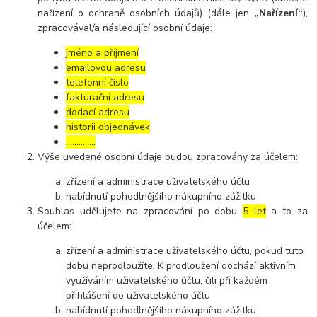
nařízení o ochraně osobních údajů) (dále jen
„Nařízení“
),
zpracovával/a následující osobní údaje:
jméno a příjmení
emailovou adresu
telefonní číslo
fakturační adresu
dodací adresu
historii objednávek
…………..
Výše uvedené osobní údaje budou zpracovány za účelem:
zřízení a administrace uživatelského účtu
nabídnutí pohodlnějšího nákupního zážitku
Souhlas udělujete na zpracování po dobu
5 let
a to za
účelem:
zřízení a administrace uživatelského účtu, pokud tuto
dobu neprodloužíte. K prodloužení dochází aktivním
využíváním uživatelského účtu, čili při každém
přihlášení do uživatelského účtu
nabídnutí pohodlnějšího nákupního zážitku