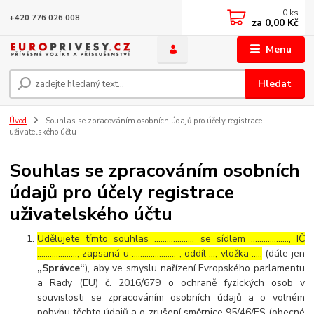
0
ks
+420 776 026 008
za
0,00 Kč
Menu
Hledat
Úvod
Souhlas se zpracováním osobních údajů pro účely registrace
uživatelského účtu
Souhlas se zpracováním osobních
údajů pro účely registrace
uživatelského účtu
Udělujete tímto souhlas ……………..., se sídlem ………………, IČ
………………., zapsaná u ………………… , oddíl …, vložka …..
(dále jen
„Správce“
), aby ve smyslu nařízení Evropského parlamentu
a Rady (EU) č. 2016/679 o ochraně fyzických osob v
souvislosti se zpracováním osobních údajů a o volném
pohybu těchto údajů a o zrušení směrnice 95/46/ES (obecné