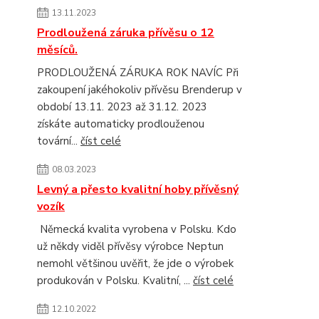
13.11.2023
Prodloužená záruka přívěsu o 12
měsíců.
PRODLOUŽENÁ ZÁRUKA ROK NAVÍC Při
zakoupení jakéhokoliv přívěsu Brenderup v
období 13.11. 2023 až 31.12. 2023
získáte automaticky prodlouženou
tovární...
číst celé
08.03.2023
Levný a přesto kvalitní hoby přívěsný
vozík
Německá kvalita vyrobena v Polsku. Kdo
už někdy viděl přívěsy výrobce Neptun
nemohl většinou uvěřit, že jde o výrobek
produkován v Polsku. Kvalitní, ...
číst celé
12.10.2022