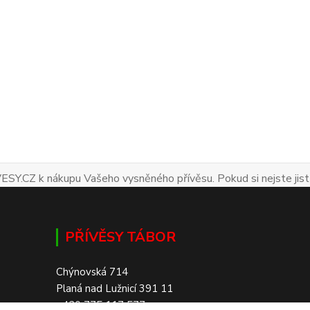
ESY.CZ k nákupu Vašeho vysněného přívěsu. Pokud si nejste jist
PŘÍVĚSY TÁBOR
Chýnovská 714
Planá nad Lužnicí 391 11
+420 775 117 577