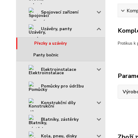
Kompl
Spojovací zařízení
Uzávěry, panty
Komple
Přezky a uzávěry
Protikus k
Panty bočnic
Elektroinstalace
Param
Pomůcky pro údržbu
Výrob
Konstrukční díly
Blatníky, zástěrky
Zboží 
Kola, pneu, disky