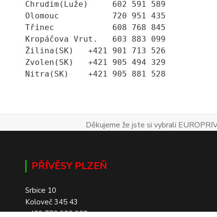
Chrudim(Luže)     602 591 589
Olomouc           720 951 435
Třinec            608 768 845
Kropáčova Vrut.   603 883 099
Žilina(SK)   +421 901 713 526
Zvolen(SK)   +421 905 494 329
Nitra(SK)    +421 905 881 528
Děkujeme že jste si vybrali EUROPRIV
PŘÍVĚSY PLZEŇ
Srbice 10
Koloveč 345 43
+420 776 026 008