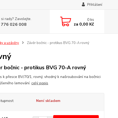
Přihlášení
 si rady? Zavolejte.
0
ks
za
0,00 Kč
 776 026 008
ky a uzávěry
Závěr bočnic - protikus BVG 70-A rovný
vný
r bočnic - protikus BVG 70-A rovný
us k přesce BV/70/1, rovný, vhodný k našroubování na bočnici
ýšeného lemování.
celý popis
tupnost
Není skladem