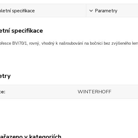
etní specifikace
Parametry
tní specifikace
 přesce BV/70/1, rovný, vhodný k našroubování na bočnici bez zvýšeného le
etry
ce
WINTERHOFF
zařazeno v kategoriích