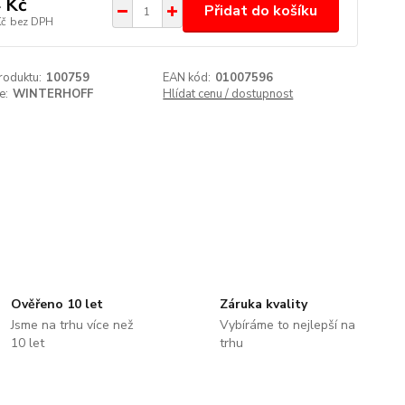
 Kč
Přidat do košíku
Kč
bez DPH
roduktu:
100759
EAN kód:
01007596
e:
WINTERHOFF
Hlídat cenu / dostupnost
Ověřeno 10 let
Záruka kvality
Jsme na trhu více než
Vybíráme to nejlepší na
10 let
trhu