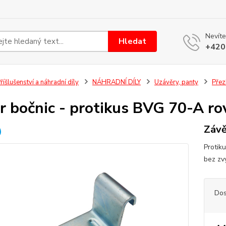
Nevíte
Hledat
+420
říšlušenství a náhradní díly
NÁHRADNÍ DÍLY
Uzávěry, panty
Přez
r bočnic - protikus BVG 70-A ro
Závě
Protik
bez zv
Dos