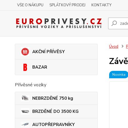
VŠE O NÁKUPU
SPLÁTKOVÝ PRODEJ
KONTAKTY
Úvod
P
AKČNÍ PŘÍVĚSY
Závě
BAZAR
Novinka
Přívěsné vozíky
NEBRZDĚNÉ 750 kg
BRZDĚNÉ DO 3500 KG
AUTOPŘEPRAVNÍKY