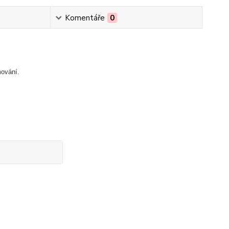
Komentáře
0
mování.