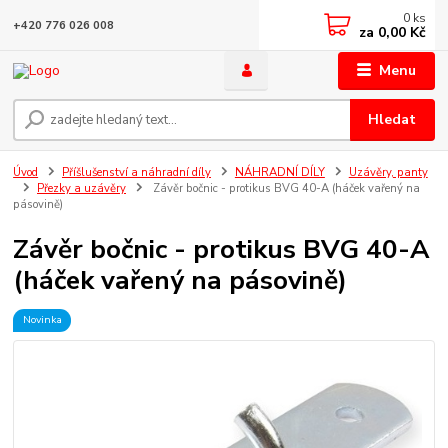
0
ks
+420 776 026 008
za
0,00 Kč
Menu
Hledat
Úvod
Příšlušenství a náhradní díly
NÁHRADNÍ DÍLY
Uzávěry, panty
Přezky a uzávěry
Závěr bočnic - protikus BVG 40-A (háček vařený na
pásovině)
Závěr bočnic - protikus BVG 40-A
(háček vařený na pásovině)
Novinka