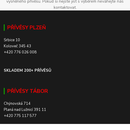
vysněného přívěsu. Pokud si nejste jist s výběrem neváhejte nás
kontaktovat.
PŘÍVĚSY PLZEŇ
Srbice 10
Koloveč 345 43
+420 776 026 008
SKLADEM 200+ PŘÍVĚSŮ
PŘÍVĚSY TÁBOR
Chýnovská 714
Planá nad Lužnicí 391 11
+420 775 117 577
SKLADEM 200+ PŘÍVĚSŮ