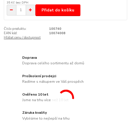
35 Kč
bez DPH
Přidat do košíku
Číslo produktu:
100740
EAN kód:
10074008
Hlídat cenu / dostupnost
Doprava
Doprava celého sortimentu až domů
Proškolení prodejci
Radíme s nákupem ve Váš prospěch
Ověřeno 10 let
Jsme na trhu více než 10 let
Záruka kvality
Vybíráme to nejlepší na trhu