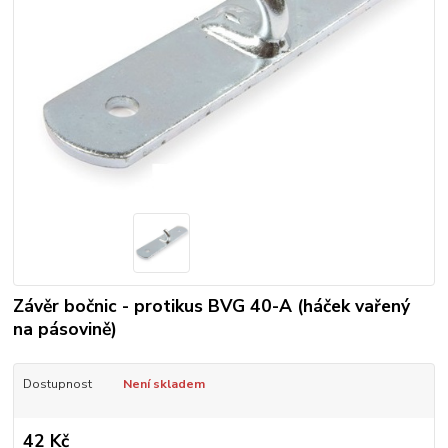
Závěr bočnic - protikus BVG 40-A (háček vařený
na pásovině)
Dostupnost
Není skladem
42 Kč