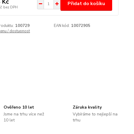
 Kč
Přidat do košíku
Kč
bez DPH
roduktu:
100729
EAN kód:
10072905
cenu / dostupnost
Ověřeno 10 let
Záruka kvality
Jsme na trhu více než
Vybíráme to nejlepší na
10 let
trhu