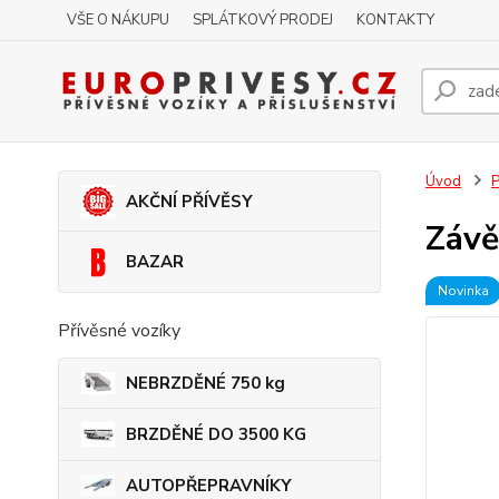
VŠE O NÁKUPU
SPLÁTKOVÝ PRODEJ
KONTAKTY
Úvod
P
AKČNÍ PŘÍVĚSY
Závě
BAZAR
Novinka
Přívěsné vozíky
NEBRZDĚNÉ 750 kg
BRZDĚNÉ DO 3500 KG
AUTOPŘEPRAVNÍKY