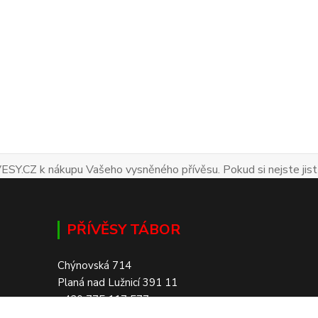
ESY.CZ k nákupu Vašeho vysněného přívěsu. Pokud si nejste jist
PŘÍVĚSY TÁBOR
Chýnovská 714
Planá nad Lužnicí 391 11
+420 775 117 577