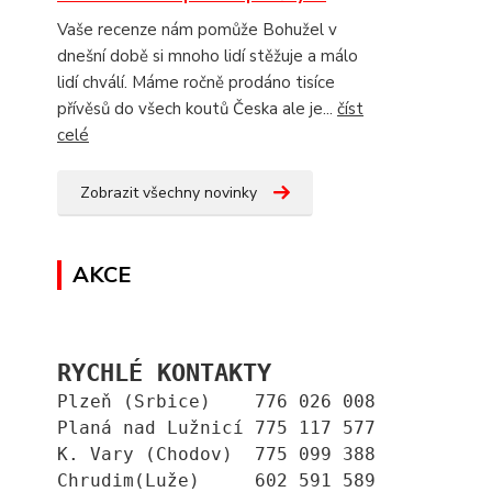
Vaše recenze nám pomůže Bohužel v
dnešní době si mnoho lidí stěžuje a málo
lidí chválí. Máme ročně prodáno tisíce
přívěsů do všech koutů Česka ale je...
číst
celé
Zobrazit všechny novinky
AKCE
RYCHLÉ KONTAKTY
Plzeň (Srbice)    776 026 008
Planá nad Lužnicí 775 117 577
K. Vary (Chodov)  775 099 388
Chrudim(Luže)     602 591 589