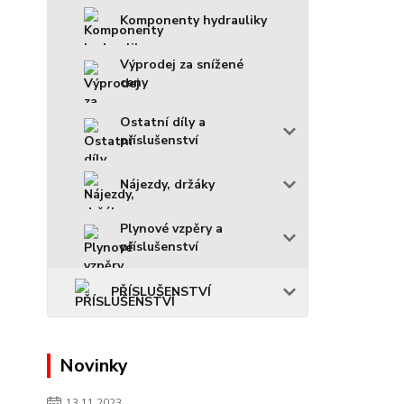
Komponenty hydrauliky
Výprodej za snížené
ceny
Ostatní díly a
příslušenství
Nájezdy, držáky
Plynové vzpěry a
příslušenství
PŘÍSLUŠENSTVÍ
Novinky
13.11.2023