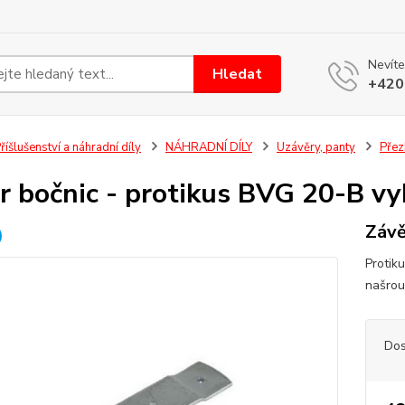
Nevíte
Hledat
+420
říšlušenství a náhradní díly
NÁHRADNÍ DÍLY
Uzávěry, panty
Přez
r bočnic - protikus BVG 20-B v
Závě
Protik
našrou
Dos