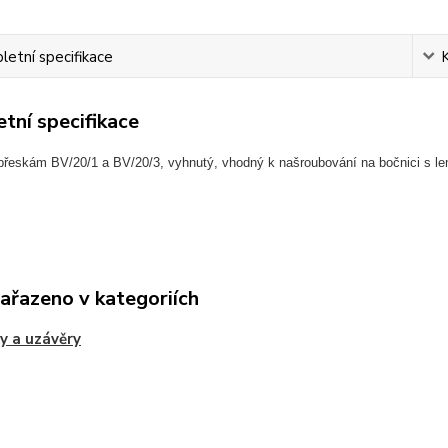
etní specifikace
tní specifikace
 přeskám BV/20/1 a BV/20/3, vyhnutý, vhodný k našroubování na bočnici s le
zařazeno v kategoriích
y a uzávěry