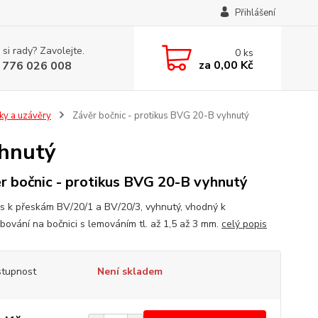
Přihlášení
 si rady? Zavolejte.
0
ks
za
0,00 Kč
 776 026 008
ky a uzávěry
Závěr bočnic - protikus BVG 20-B vyhnutý
yhnutý
r bočnic - protikus BVG 20-B vyhnutý
us k přeskám BV/20/1 a BV/20/3, vyhnutý, vhodný k
bování na bočnici s lemováním tl. až 1,5 až 3 mm.
celý popis
tupnost
Není skladem