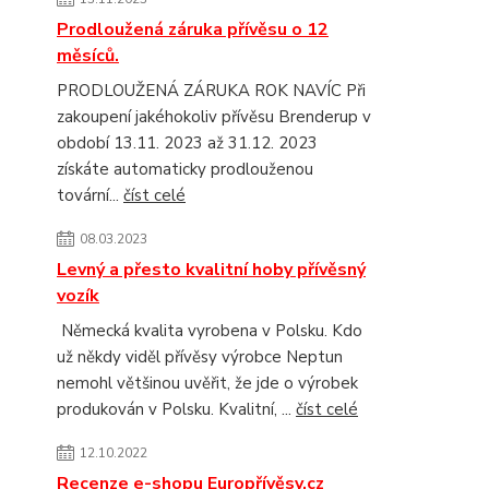
Prodloužená záruka přívěsu o 12
měsíců.
PRODLOUŽENÁ ZÁRUKA ROK NAVÍC Při
zakoupení jakéhokoliv přívěsu Brenderup v
období 13.11. 2023 až 31.12. 2023
získáte automaticky prodlouženou
tovární...
číst celé
08.03.2023
Levný a přesto kvalitní hoby přívěsný
vozík
Německá kvalita vyrobena v Polsku. Kdo
už někdy viděl přívěsy výrobce Neptun
nemohl většinou uvěřit, že jde o výrobek
produkován v Polsku. Kvalitní, ...
číst celé
12.10.2022
Recenze e-shopu Europřívěsy.cz