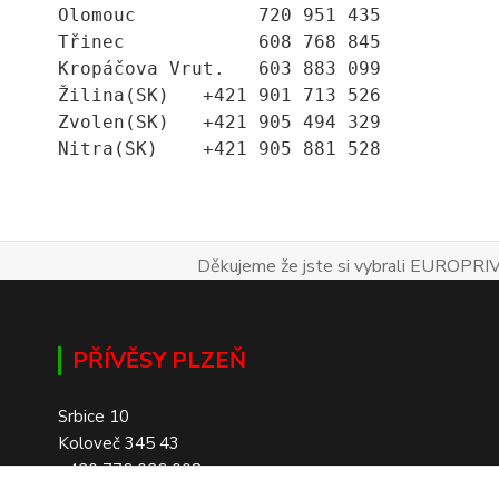
Olomouc           720 951 435
Třinec            608 768 845
Kropáčova Vrut.   603 883 099
Žilina(SK)   +421 901 713 526
Zvolen(SK)   +421 905 494 329
Nitra(SK)    +421 905 881 528
Děkujeme že jste si vybrali EUROPRIV
PŘÍVĚSY PLZEŇ
Srbice 10
Koloveč 345 43
+420 776 026 008