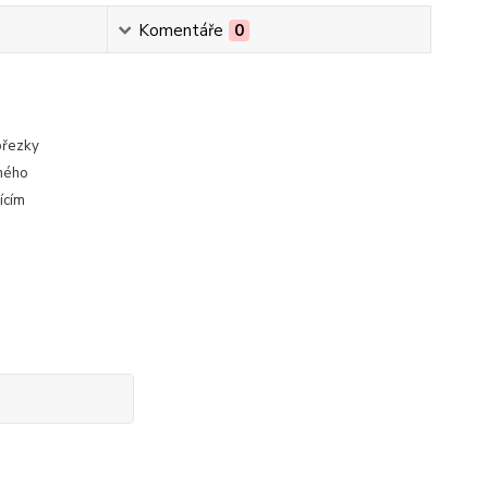
Komentáře
0
přezky
pného
ícím