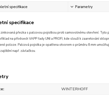
etní specifikace
Parametry
tní specifikace
 zinkovaná přezka s palcovou pojistkou proti samovolnému otevření. Tyto 
příklad na přívěsech VAPP řady UNI a PROFI, kde slouží k zaaretování sklo
řené poloze. Palcová pojistka je opatřena otvorem o průměru 8 mm umožňuj
ajištění např. závlačkou.
etry
ce
WINTERHOFF