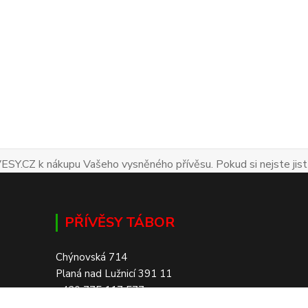
ESY.CZ k nákupu Vašeho vysněného přívěsu. Pokud si nejste jist
PŘÍVĚSY TÁBOR
Chýnovská 714
Planá nad Lužnicí 391 11
+420 775 117 577