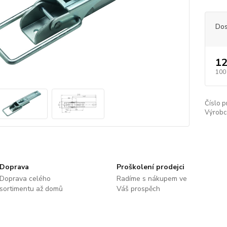
Dos
12
100
Číslo p
Výrobc
Doprava
Proškolení prodejci
Doprava celého
Radíme s nákupem ve
sortimentu až domů
Váš prospěch