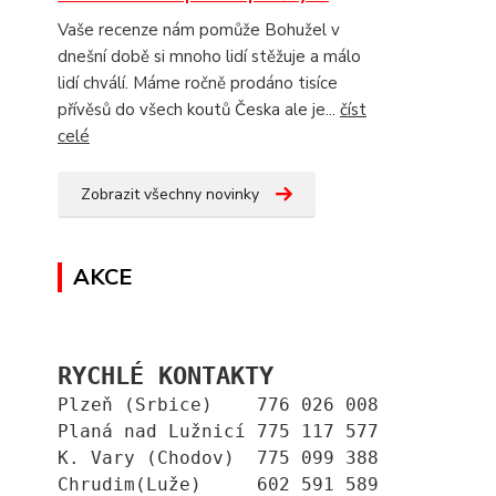
Vaše recenze nám pomůže Bohužel v
dnešní době si mnoho lidí stěžuje a málo
lidí chválí. Máme ročně prodáno tisíce
přívěsů do všech koutů Česka ale je...
číst
celé
Zobrazit všechny novinky
AKCE
RYCHLÉ KONTAKTY
Plzeň (Srbice)    776 026 008
Planá nad Lužnicí 775 117 577
K. Vary (Chodov)  775 099 388
Chrudim(Luže)     602 591 589