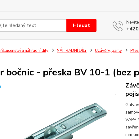
Nevíte
Hledat
+420
říšlušenství a náhradní díly
NÁHRADNÍ DÍLY
Uzávěry, panty
Přez
r bočnic - přeska BV 10-1 (bez p
Závě
poji
Galvan
samovo
VAPP ř
zavřen
mm umo