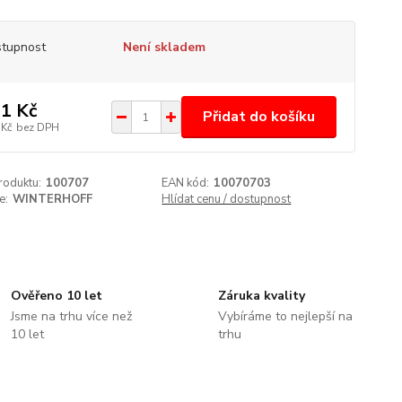
tupnost
Není skladem
1 Kč
Přidat do košíku
 Kč
bez DPH
roduktu:
100707
EAN kód:
10070703
e:
WINTERHOFF
Hlídat cenu / dostupnost
Ověřeno 10 let
Záruka kvality
Jsme na trhu více než
Vybíráme to nejlepší na
10 let
trhu