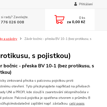
Přihlášení
 si rady? Zavolejte.
0
ks
za
0,00 Kč
 776 026 008
ky a uzávěry
Závěr bočnic - přeska BV 10-1 (bez protikusu, s
rotikusu, s pojistkou)
r bočnic - přeska BV 10-1 (bez protikusu, s
stkou)
icky zinkovaná přezka s palcovou pojistkou proti
lnému otevření. Tyto přezkynajdete například na přívěsech
ady UNI a PROFI, kde slouží k zaaretování sklopnéhočela v
é poloze. Palcová pojistka je opatřena otvorem o průměru 8
žňujícímdodatečné zajištění např. závlačkou.
celý popis