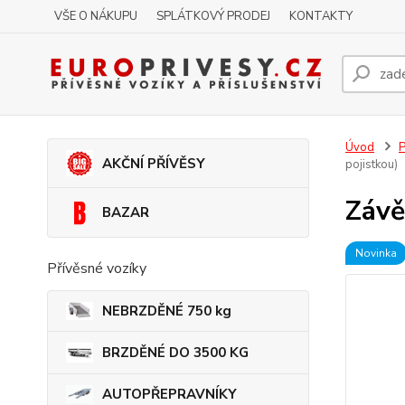
VŠE O NÁKUPU
SPLÁTKOVÝ PRODEJ
KONTAKTY
Úvod
P
AKČNÍ PŘÍVĚSY
pojistkou)
Závě
BAZAR
Novinka
Přívěsné vozíky
NEBRZDĚNÉ 750 kg
BRZDĚNÉ DO 3500 KG
AUTOPŘEPRAVNÍKY