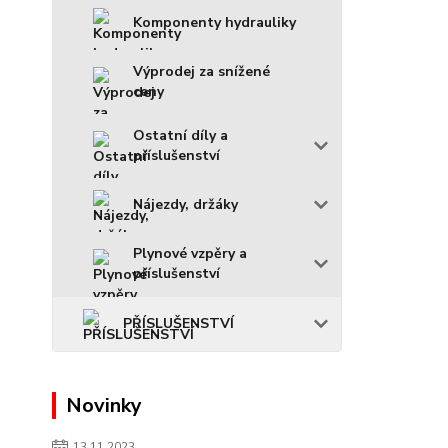
Komponenty hydrauliky
Výprodej za snížené
ceny
Ostatní díly a
příslušenství
Nájezdy, držáky
Plynové vzpěry a
příslušenství
PŘÍSLUŠENSTVÍ
Novinky
13.11.2023