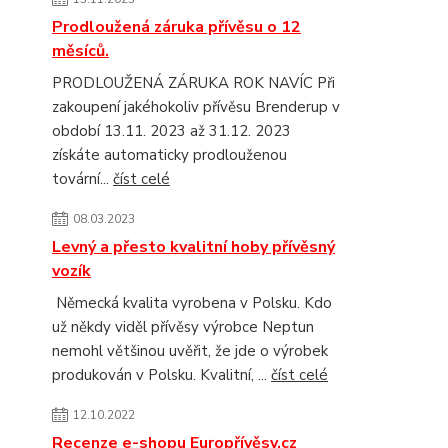
Prodloužená záruka přívěsu o 12
měsíců.
PRODLOUŽENÁ ZÁRUKA ROK NAVÍC Při
zakoupení jakéhokoliv přívěsu Brenderup v
období 13.11. 2023 až 31.12. 2023
získáte automaticky prodlouženou
tovární...
číst celé
08.03.2023
Levný a přesto kvalitní hoby přívěsný
vozík
Německá kvalita vyrobena v Polsku. Kdo
už někdy viděl přívěsy výrobce Neptun
nemohl většinou uvěřit, že jde o výrobek
produkován v Polsku. Kvalitní, ...
číst celé
12.10.2022
Recenze e-shopu Europřívěsy.cz