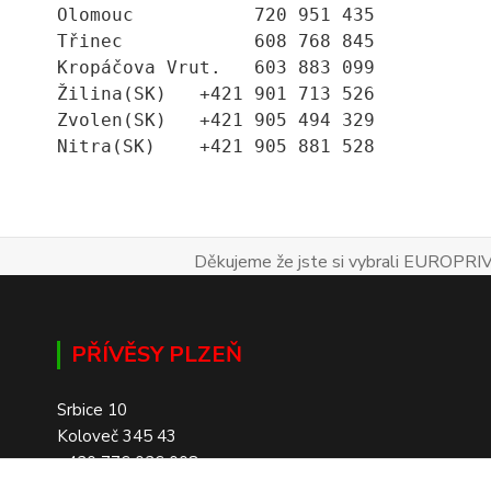
Olomouc           720 951 435
Třinec            608 768 845
Kropáčova Vrut.   603 883 099
Žilina(SK)   +421 901 713 526
Zvolen(SK)   +421 905 494 329
Nitra(SK)    +421 905 881 528
Děkujeme že jste si vybrali EUROPRIV
PŘÍVĚSY PLZEŇ
Srbice 10
Koloveč 345 43
+420 776 026 008