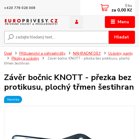
0
ks
+420 776 026 008
za
0,00 Kč
Menu
Hledat
Úvod
Příšlušenství a náhradní díly
NÁHRADNÍ DÍLY
Uzávěry, panty
Přezky a uzávěry
Závěr bočnic KNOTT - přezka bez protikusu, plochý
třmen šestihran
Závěr bočnic KNOTT - přezka bez
protikusu, plochý třmen šestihran
Novinka