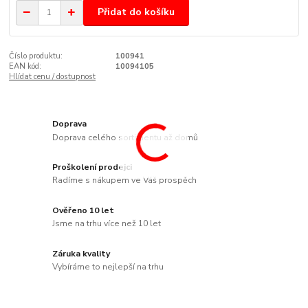
Přidat do košíku
Číslo produktu:
100941
EAN kód:
10094105
Hlídat cenu / dostupnost
Doprava
Doprava celého sortimentu až domů
Proškolení prodejci
Radíme s nákupem ve Váš prospěch
Ověřeno 10 let
Jsme na trhu více než 10 let
Záruka kvality
Vybíráme to nejlepší na trhu