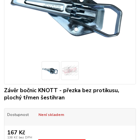
Závěr bočnic KNOTT - přezka bez protikusu,
plochý třmen šestihran
Dostupnost
Není skladem
167 Kč
138 Kč
bez DPH