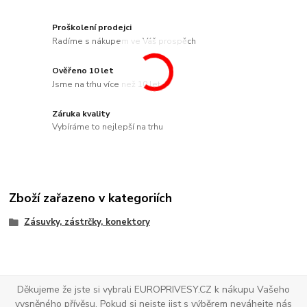
Proškolení prodejci
Radíme s nákupem ve Váš prospěch
Ověřeno 10 let
Jsme na trhu více než 10 let
Záruka kvality
Vybíráme to nejlepší na trhu
Zboží zařazeno v kategoriích
Zásuvky, zástrčky, konektory
Děkujeme že jste si vybrali EUROPRIVESY.CZ k nákupu Vašeho
vysněného přívěsu. Pokud si nejste jist s výběrem neváhejte nás