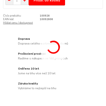
Přidat do košíku
Číslo produktu:
100926
EAN kód:
10092606
Hlídat cenu / dostupnost
Doprava
Doprava celého sortimentu až domů
Proškolení prodejci
Radíme s nákupem ve Váš prospěch
Ověřeno 10 let
Jsme na trhu více než 10 let
Záruka kvality
Vybíráme to nejlepší na trhu