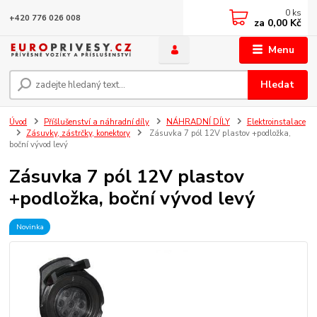
0
ks
+420 776 026 008
za
0,00 Kč
Menu
Hledat
Úvod
Příšlušenství a náhradní díly
NÁHRADNÍ DÍLY
Elektroinstalace
Zásuvky, zástrčky, konektory
Zásuvka 7 pól 12V plastov +podložka,
boční vývod levý
Zásuvka 7 pól 12V plastov
+podložka, boční vývod levý
Novinka