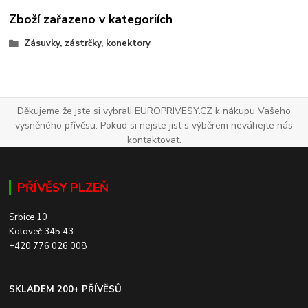
Zboží zařazeno v kategoriích
Zásuvky, zástrčky, konektory
Děkujeme že jste si vybrali EUROPRIVESY.CZ k nákupu Vašeho
vysněného přívěsu. Pokud si nejste jist s výběrem neváhejte nás
kontaktovat.
PŘÍVĚSY PLZEŇ
Srbice 10
Koloveč 345 43
+420 776 026 008
SKLADEM 200+ PŘÍVĚSŮ